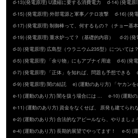
d-13)(発電原理) U濃縮に要する消費電力
d-14) (
d-15) (発電原理) 外部電源と軍事／テロ攻撃
d-16) (
d-17) (発電原理) 制御棒って、何するもの？（チョー基
d-19) (発電原理) 重水炉って？（基礎的内容）
d-2)
d-3) (発電原理) 広島型（ウラニウム235型）については
d-5) (発電原理) 「余り物」にもアブナイ用途
d-6) 
d-7) (発電原理) 「正体」を知れば、問題も予想できる
d-9) (発電原理) 闇の結託
e) (運動のあり方) 「ヤ
e-1) (運動のあり方) 闇を扱う場合には …
e-10) (
e-11) (運動のあり方) 資金をなくせば、 原発も建てられ
e-2) (運動のあり方) 合法的なアピールなら、やりましょ
e-4) (運動のあり方) 長期的展望でやってます！
e-5