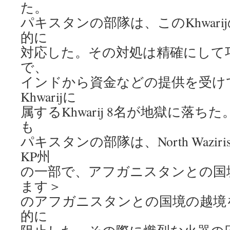
た。
パキスタンの部隊は、このKhwar
的に
対応した。その対処は精確にして
で、
インドから資金などの提供を受けているF
Khwarijに
属するKhwarij 8名が地獄に落
も
パキスタンの部隊は、North Waziri
KP州
の一部で、アフガニスタンとの国
ます＞
のアフガニスタンとの国境の越境
的に