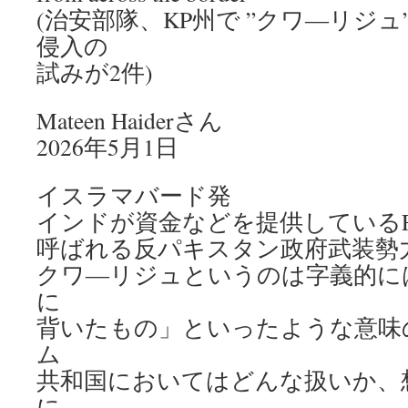
(治安部隊、KP州で ”クワ―リジュ
侵入の
試みが2件)
Mateen Haiderさん
2026年5月1日
イスラマバード発
インドが資金などを提供しているFitna-
呼ばれる反パキスタン政府武装勢力、
クワ―リジュというのは字義的に
に
背いたもの」といったような意味
ム
共和国においてはどんな扱いか、
に