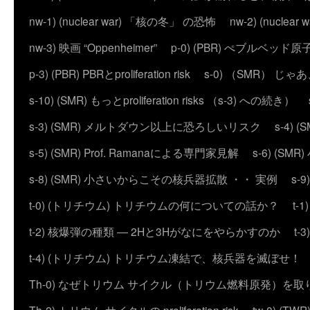
nw-1) (nuclear war) 「核の冬」 の恐怖
nw-2) (nuc
nw-3) 映画 “Oppenheimer”
p-0) (PBR) ぺブルベッド
p-3) (PBR) PBRとproliferation risk
s-0) （SMR） じ
s-10) (SMR) もっとproliferation risks （s-3) への続き）
s-3) (SMR) メルトダウン以上に恐ろしいリスク
s-4)
s-5) (SMR) Prof. Ramanaによる専門家見解
s-6) (
s-8) (SMR) 小さいからこその核兵器拡散 ・・ 実例
s-
t-0) (トリチウム) トリチウムの何についての話か？
t
t-2) 核爆弾の種類 ― 2Hと3Hがなにをやらかすのか
t
t-4) (トリチウム) トリチウム凍結で、核兵器を滅ぼせ！
Th-0) なぜトリウム サイクル（トリウム燃料原発）を