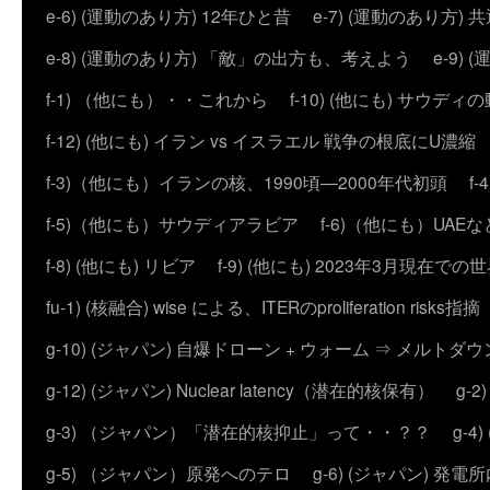
e-6) (運動のあり方) 12年ひと昔
e-7) (運動のあり方
e-8) (運動のあり方) 「敵」の出方も、考えよう
e-9
f-1) （他にも）・・これから
f-10) (他にも) サウディ
f-12) (他にも) イラン vs イスラエル 戦争の根底にU濃
f-3)（他にも）イランの核、1990頃―2000年代初頭
f
f-5)（他にも）サウディアラビア
f-6)（他にも）UAEな
f-8) (他にも) リビア
f-9) (他にも) 2023年3月現在での
fu-1) (核融合) wise による、ITERのproliferation risks指摘
g-10) (ジャパン) 自爆ドローン + ウォーム ⇒ メルトダ
g-12) (ジャパン) Nuclear latency（潜在的核保有）
g-
g-3) （ジャパン）「潜在的核抑止」って・・？？
g-
g-5) （ジャパン）原発へのテロ
g-6) (ジャパン) 