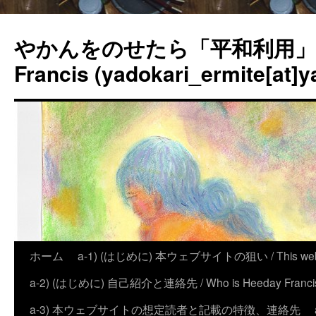
やかんをのせたら「平和利用」？
Francis (yadokari_ermite[at]y
ホーム
a-1) (はじめに) 本ウェブサイトの狙い / This website
a-2) (はじめに) 自己紹介と連絡先 / Who is Heeday Francis, an
a-3) 本ウェブサイトの想定読者と記載の特徴、連絡先