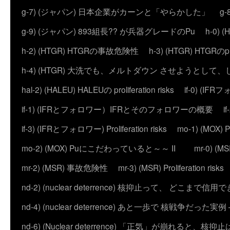
g-7) (ジャパン) 日本企業がカーンと「やらかした」
g
g-9) (ジャパン) 893組長?? が兵器グレードのPu
h-0)
h-2) (HTGR) HTGRの事故危険性
h-3) (HTGR) HTGRのprol
h-4) (HTGR) 大洗でも、メルトダウン させようとして
hal-2) (HALEU) HALEUの proliferation risks
if-0) (I
if-1) (IFRとフォロワー）IFRとそのフォロワーの概要
i
if-3) (IFRとフォロワー) Proliferation risks
mo-1) (MO
mo-2) (MOX) Puにこだわっていると～～ II
mr-0) 
mr-2) (MSR) 事故危険性
mr-3) (MSR) Proliferation risks
nd-2) (nuclear deterrence) 核抑止って、 どこまで信
nd-4) (nuclear deterrence) あと一歩で 核戦争だった実例 – 
nd-6) (Nuclear deterrence) 「正気」が崩れると、核抑