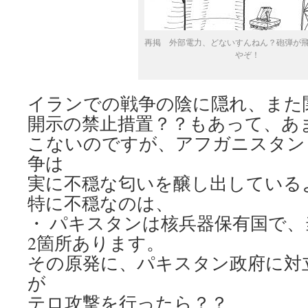
再掲 外部電力、どないすんねん？砲弾が
やぞ！
イランでの戦争の陰に隠れ、また
開示の禁止措置？？もあって、あ
こないのですが、アフガニスタン 
争は
実に不穏な匂いを醸し出している
特に不穏なのは、
・ パキスタンは核兵器保有国で
2箇所あります。
その原発に、パキスタン政府に対
が
テロ攻撃を行ったら？？