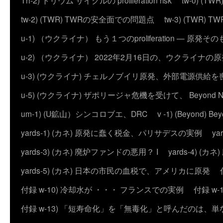
Th-2) トリウム サイクルの proliferation risk
tw-0) (
tw-2) (TWR) TWRの安全面での問題点
tw-3) (TWR) TWRの
u-1) （ウクライナ） もう１つのproliferation — 
u-2) （ウクライナ） 2022年2月16日の、ウクライナ
u-3) (ウクライナ) チェルノブイリ原発、外部電源供給を
u-5) (ウクライナ) ザポリージャ危機を受けて、 Beyond 
um-1) (U鉱山）シンコロブエ、DRC
v -1) (Beyond)
yards-1) (カネ) 原発に蠢く税金、パリサデスの実例
y
yards-3) (カネ) 廃炉ファンドの悪用？ I
yards-4) (
yards-5) (カネ) 日本の市民の血税で、アメリカに原発
付録 w-10) 冷却水が ・・・ フランスでの実例
付録 w
付録 w-13) 「短寿命化」を「無毒化」と呼んだのは