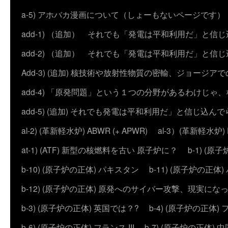
a-5) アホバカ漫画について（しょーもないページです）
add-1) （追加） それでも「発電は平和利用だ」と信
add-2) （追加） それでも「発電は平和利用だ」と
Add-3) (追加) 核技術や放射性物質の密輸、ジョージア
add-4) 「原発問題」という１つの分野があるわけじゃ
add-5) (追加) それでも発電は平和利用だ」と信じ込ん
al-2) (革新軽水炉) ABWR (+ APWR)
al-3）(革新軽水炉)
at-1) (ATF) 新型の核燃料を古い 原子炉に？
b-1) (
b-10) (原子炉の正体) パキスタン
b-11) (原子炉の正体)
b-12) (原子炉の正体) 原発へのサイバー攻撃、現実にな
b-3) (原子炉の正体) 英国では？?
b-4) (原子炉の正体) 
b-6) (原子炉の正体) フランス III
b-7) (原子炉の正体) 