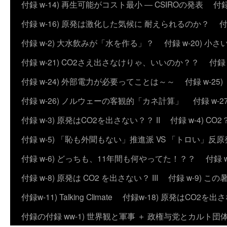
付録 w-14) 再生可能がコスト最小 ― CSIROの発表
付録
付録 w-16) 原発は激化した気候に 耐えられるのか？
付
付録 w-2) 大水飲みが「水を作る」？
付録 w-20) 
付録 w-21) CO2さえ出さなけりゃ、いいのか？？
付録
付録 w-24) 外部電力が必要ってことは～～
付録 w-2
付録 w-26) ノルウェーの客観的「カネ計算」
付録 w
付録 w-3) 原発はCO2を出さない？？ II
付録 w-4) 
付録 w-5) 「恥も外聞もない」推進派 VS 「トロい」
付録 w-6) どっちも、11年間も何やってた！？？
付録 
付録 w-8) 原発は CO2 を出さない？ III
付録 w-9) 
付録w-11) Talking Climate
付録w-18) 原発はCO2を出さ
付録の付録 ww-1) 世界観と軍事 ＋ 政権与党とカルト団