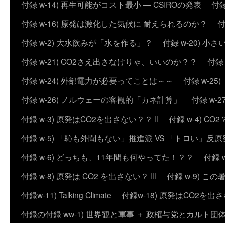
付録 w-14) 再生可能がコスト最小 ― CSIROの発表
付録
付録 w-16) 原発は激化した気候に 耐えられるのか？
付
付録 w-2) 大水飲みが「水を作る」？
付録 w-20) 
付録 w-21) CO2さえ出さなけりゃ、いいのか？？
付録
付録 w-24) 外部電力が必要ってことは～～
付録 w-2
付録 w-26) ノルウェーの客観的「カネ計算」
付録 w
付録 w-3) 原発はCO2を出さない？？ II
付録 w-4) 
付録 w-5) 「恥も外聞もない」推進派 VS 「トロい」
付録 w-6) どっちも、11年間も何やってた！？？
付録 
付録 w-8) 原発は CO2 を出さない？ III
付録 w-9) 
付録w-11) Talking Climate
付録w-18) 原発はCO2を出さ
付録の付録 ww-1) 世界観と軍事 ＋ 政権与党とカルト団