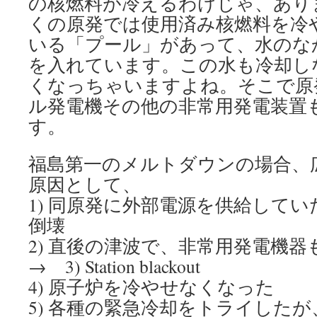
の核燃料が冷えるわけじゃ、あり
くの原発では使用済み核燃料を冷
いる「プール」があって、水のな
を入れています。この水も冷却し
くなっちゃいますよね。そこで原
ル発電機その他の非常用発電装置
す。
福島第一のメルトダウンの場合、
原因として、
1) 同原発に外部電源を供給して
倒壊
2) 直後の津波で、非常用発電機
→ 3) Station blackout
4) 原子炉を冷やせなくなった
5) 各種の緊急冷却をトライした