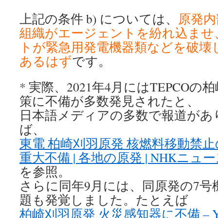
上記の条件 b) については、
原発内
組織がエージェントを紛れ込ませ
トが緊急用発電機器類などを破壊
あるはず
です。
* 実際、2021年4月にはTEPCO
策に不備が多数発見されたと、
日本語メディアの多数で報道があ
ば、
東電 柏崎刈羽原発 核燃料移動禁止
重大不備 | 各地の原発 | NHKニュ
を参照。
さらに同年9月には、同原発の7号
題も発覚しました。たとえば
柏崎刈羽原発 火災感知器に不備 – Y