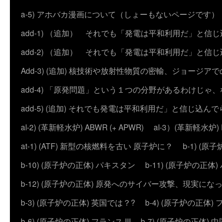
a-5) アホバカ漫画について（しょーもないページです）
add-1) （追加） それでも「発電は平和利用だ」と信
add-2) （追加） それでも「発電は平和利用だ」と
Add-3) (追加) 核技術や放射性物質の密輸、ジョージア
add-4) 「原発問題」という１つの分野があるわけじゃ
add-5) (追加) それでも発電は平和利用だ」と信じ込ん
al-2) (革新軽水炉) ABWR (+ APWR)
al-3）(革新軽水炉)
at-1) (ATF) 新型の核燃料を古い 原子炉に？
b-1) (
b-10) (原子炉の正体) パキスタン
b-11) (原子炉の正体)
b-12) (原子炉の正体) 原発へのサイバー攻撃、現実にな
b-3) (原子炉の正体) 英国では？?
b-4) (原子炉の正体) 
b-6) (原子炉の正体) フランス III
b-7) (原子炉の正体) 