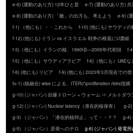
e-6) (運動のあり方) 12年ひと昔
e-7) (運動のあり方
e-8) (運動のあり方) 「敵」の出方も、考えよう
e-9
f-1) （他にも）・・これから
f-10) (他にも) サウディ
f-12) (他にも) イラン vs イスラエル 戦争の根底にU濃
f-3)（他にも）イランの核、1990頃―2000年代初頭
f
f-5)（他にも）サウディアラビア
f-6)（他にも）UAEな
f-8) (他にも) リビア
f-9) (他にも) 2023年3月現在での
fu-1) (核融合) wise による、ITERのproliferation risks指摘
g-10) (ジャパン) 自爆ドローン + ウォーム ⇒ メルトダ
g-12) (ジャパン) Nuclear latency（潜在的核保有）
g-
g-3) （ジャパン）「潜在的核抑止」って・・？？
g-
g-5) （ジャパン）原発へのテロ
g-6) (ジャパン) 