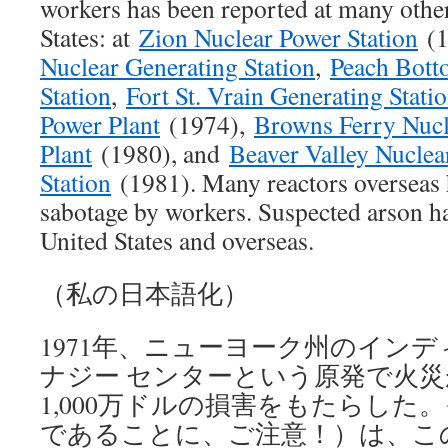
workers has been reported at many other
States: at
Zion Nuclear Power Station
(1
Nuclear Generating Station
,
Peach Bott
Station
,
Fort St. Vrain Generating Stati
Power Plant
(1974),
Browns Ferry Nucl
Plant
(1980), and
Beaver Valley Nuclea
Station
(1981). Many reactors overseas 
sabotage by workers. Suspected arson ha
United States and overseas.
（私の日本語化）
1971年、ニューヨーク州のインデ
ナジー センターという原発で火災
1,000万ドルの損害をもたらした
であることに、ご注意！）は、こ