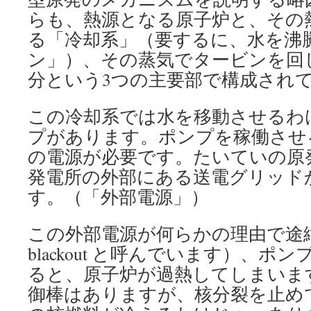
らも、熱源となる原子炉と、その
る「冷却系」（要するに、水を沸
ン」）、その蒸気でタービンを回
分という3つの主要部で構成され
この冷却系では水を移動させるわ
プがあります。ポンプを稼働させ
の電源が必要です。たいていの原
発電所の外部にある送電グリッド
す。（「外部電源」）
この外部電源が何らかの理由で途絶える
blackout と呼んでいます）、
ると、原子炉が過熱してしまいま
御棒はありますが、核分裂を止め