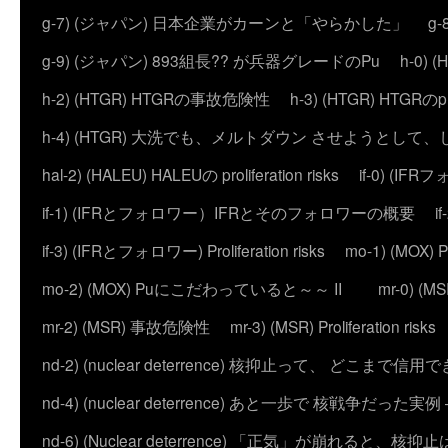
g-7) (ジャパン) 日本企業がカーンと「やらかした」
g
g-9) (ジャパン) 893組長?? が兵器グレードのPu
h-0)
h-2) (HTGR) HTGRの事故危険性
h-3) (HTGR) HTGRのprol
h-4) (HTGR) 大洗でも、メルトダウン させようとして
hal-2) (HALEU) HALEUの proliferation risks
if-0) (I
if-1) (IFRとフォロワー）IFRとそのフォロワーの概要
i
if-3) (IFRとフォロワー) Proliferation risks
mo-1) (MO
mo-2) (MOX) Puにこだわっていると～～ II
mr-0) 
mr-2) (MSR) 事故危険性
mr-3) (MSR) Proliferation risks
nd-2) (nuclear deterrence) 核抑止って、 どこまで信
nd-4) (nuclear deterrence) あと一歩で 核戦争だった実例 – 
nd-6) (Nuclear deterrence) 「正気」が崩れると、核抑