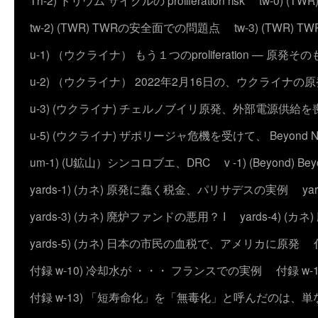
Th-2) トリウム サイクルの proliferation risk
tw-0) (
tw-2) (TWR) TWRの安全面での問題点
tw-3) (TWR) TWRの
u-1) （ウクライナ） もう１つのproliferation — 
u-2) （ウクライナ） 2022年2月16日の、ウクライナ
u-3) (ウクライナ) チェルノブイリ原発、外部電源供給を
u-5) (ウクライナ) ザポリージャ危機を受けて、 Beyond 
um-1) (U鉱山）シンコロブエ、DRC
v -1) (Beyond)
yards-1) (カネ) 原発に蠢く税金、パリサデスの実例
y
yards-3) (カネ) 廃炉ファンドの悪用？ I
yards-4) (
yards-5) (カネ) 日本の市民の血税で、アメリカに原発
付録 w-10) 冷却水が ・・・ フランスでの実例
付録 w
付録 w-13) 「短寿命化」を「無毒化」と呼んだのは