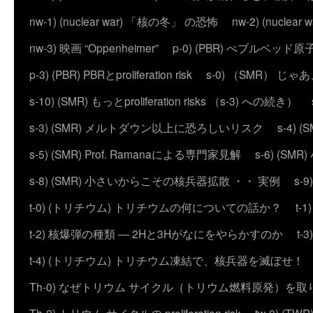
nw-1) (nuclear war) 「核の冬」 の恐怖
nw-2) (nuc
nw-3) 映画 “Oppenheimer”
p-0) (PBR) ぺブルベッド
p-3) (PBR) PBRとproliferation risk
s-0) （SMR） じ
s-10) (SMR) もっとproliferation risks （s-3) への続き）
s-3) (SMR) メルトダウン以上に恐ろしいリスク
s-4)
s-5) (SMR) Prof. Ramanaによる専門家見解
s-6) (
s-8) (SMR) 小さいからこその核兵器拡散 ・・ 実例
s-
t-0) (トリチウム) トリチウムの何についての話か？
t
t-2) 核爆弾の種類 ― 2Hと3Hがなにをやらかすのか
t
t-4) (トリチウム) トリチウム凍結で、核兵器を滅ぼせ！
Th-0) なぜトリウム サイクル（トリウム燃料原発）を