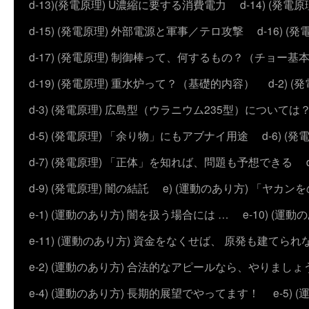
d-13)(発電原理) U濃縮に要する消費電力
d-14) (
d-15) (発電原理) 外部電源と軍事／テロ攻撃
d-16) (
d-17) (発電原理) 制御棒って、何するもの？（チョー基
d-19) (発電原理) 重水炉って？（基礎的内容）
d-2)
d-3) (発電原理) 広島型（ウラニウム235型）については
d-5) (発電原理) 「余り物」にもアブナイ用途
d-6) 
d-7) (発電原理) 「正体」を知れば、問題も予想できる
d-9) (発電原理) 闇の結託
e) (運動のあり方) 「ヤ
e-1) (運動のあり方) 闇を扱う場合には …
e-10) (
e-11) (運動のあり方) 資金をなくせば、 原発も建てられ
e-2) (運動のあり方) 合法的なアピールなら、やりましょ
e-4) (運動のあり方) 長期的展望でやってます！
e-5