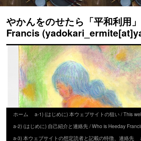
やかんをのせたら「平和利用」？
Francis (yadokari_ermite[at]y
ホーム
a-1) (はじめに) 本ウェブサイトの狙い / This website
a-2) (はじめに) 自己紹介と連絡先 / Who is Heeday Francis, an
a-3) 本ウェブサイトの想定読者と記載の特徴、連絡先