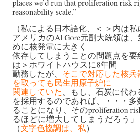
places we’d run that proliferation risk ri
reasonability scale.”
（私による日本語化、＜ ＞内は私
アメリカのAl Gore元副大統領
めに核発電に大きく
依存してしまうことの問題点を要
は＞ホワイトハウスに8年間
勤務したが、
そこで対応した核兵
を取っても民生用原子炉に
関連していた
。もし、石炭に代わ
を採用するのであれば、・・・多
ることになり、そのproliferation
るほどに増大してしまうだろう」
（
文字色協調は、私
）