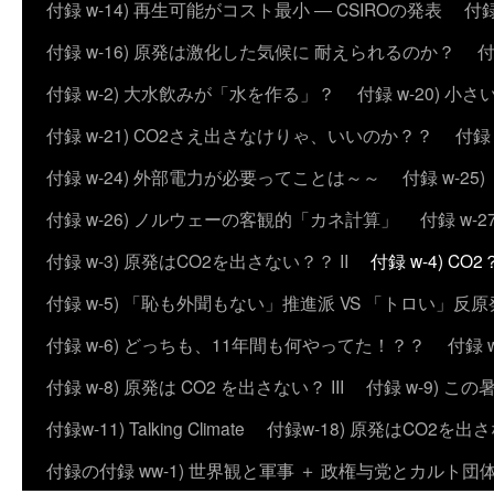
付録 w-14) 再生可能がコスト最小 ― CSIROの発表
付録
付録 w-16) 原発は激化した気候に 耐えられるのか？
付
付録 w-2) 大水飲みが「水を作る」？
付録 w-20) 
付録 w-21) CO2さえ出さなけりゃ、いいのか？？
付録
付録 w-24) 外部電力が必要ってことは～～
付録 w-2
付録 w-26) ノルウェーの客観的「カネ計算」
付録 w
付録 w-3) 原発はCO2を出さない？？ II
付録 w-4) 
付録 w-5) 「恥も外聞もない」推進派 VS 「トロい」
付録 w-6) どっちも、11年間も何やってた！？？
付録 
付録 w-8) 原発は CO2 を出さない？ III
付録 w-9) 
付録w-11) Talking Climate
付録w-18) 原発はCO2を出さ
付録の付録 ww-1) 世界観と軍事 ＋ 政権与党とカルト団