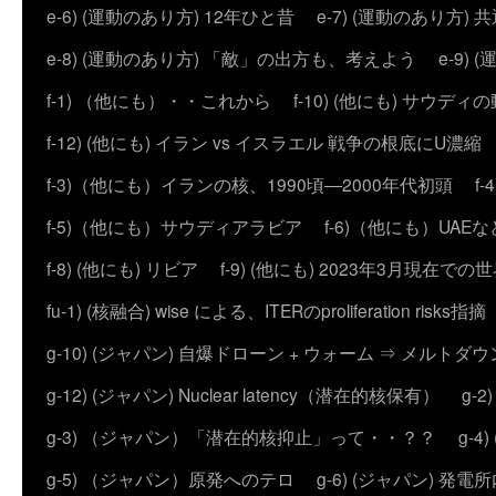
e-6) (運動のあり方) 12年ひと昔
e-7) (運動のあり方
e-8) (運動のあり方) 「敵」の出方も、考えよう
e-9
f-1) （他にも）・・これから
f-10) (他にも) サウディ
f-12) (他にも) イラン vs イスラエル 戦争の根底にU濃
f-3)（他にも）イランの核、1990頃―2000年代初頭
f
f-5)（他にも）サウディアラビア
f-6)（他にも）UAEな
f-8) (他にも) リビア
f-9) (他にも) 2023年3月現在での
fu-1) (核融合) wise による、ITERのproliferation risks指摘
g-10) (ジャパン) 自爆ドローン + ウォーム ⇒ メルトダ
g-12) (ジャパン) Nuclear latency（潜在的核保有）
g-
g-3) （ジャパン）「潜在的核抑止」って・・？？
g-
g-5) （ジャパン）原発へのテロ
g-6) (ジャパン) 