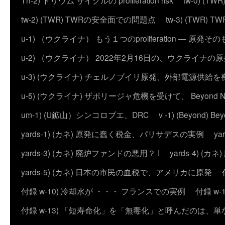
Th-2) トリウム サイクルの proliferation risk
tw-0) (
tw-2) (TWR) TWRの安全面での問題点
tw-3) (TWR) TWRの
u-1) （ウクライナ） もう１つのproliferation — 
u-2) （ウクライナ） 2022年2月16日の、ウクライナ
u-3) (ウクライナ) チェルノブイリ原発、外部電源供給を
u-5) (ウクライナ) ザポリージャ危機を受けて、 Beyond 
um-1) (U鉱山）シンコロブエ、DRC
v -1) (Beyond)
yards-1) (カネ) 原発に蠢く税金、パリサデスの実例
y
yards-3) (カネ) 廃炉ファンドの悪用？ I
yards-4) (
yards-5) (カネ) 日本の市民の血税で、アメリカに原発
付録 w-10) 冷却水が ・・・ フランスでの実例
付録 w
付録 w-13) 「短寿命化」を「無毒化」と呼んだのは