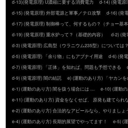
d-13)(発電原理) U濃縮に要する消費電力
d-14) (
d-15) (発電原理) 外部電源と軍事／テロ攻撃
d-16) (
d-17) (発電原理) 制御棒って、何するもの？（チョー基
d-19) (発電原理) 重水炉って？（基礎的内容）
d-2)
d-3) (発電原理) 広島型（ウラニウム235型）については
d-5) (発電原理) 「余り物」にもアブナイ用途
d-6) 
d-7) (発電原理) 「正体」を知れば、問題も予想できる
d-9) (発電原理) 闇の結託
e) (運動のあり方) 「ヤ
e-1) (運動のあり方) 闇を扱う場合には …
e-10) (
e-11) (運動のあり方) 資金をなくせば、 原発も建てられ
e-2) (運動のあり方) 合法的なアピールなら、やりましょ
e-4) (運動のあり方) 長期的展望でやってます！
e-5