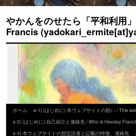
やかんをのせたら「平和利用」？
Francis (yadokari_ermite[at]y
ホーム
a-1) (はじめに) 本ウェブサイトの狙い / This website
a-2) (はじめに) 自己紹介と連絡先 / Who is Heeday Francis, an
a-3) 本ウェブサイトの想定読者と記載の特徴、連絡先