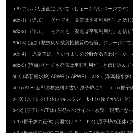
a-5) アホバカ漫画について（しょーもないページです）
add-1) （追加） それでも「発電は平和利用だ」と信
add-2) （追加） それでも「発電は平和利用だ」と
Add-3) (追加) 核技術や放射性物質の密輸、ジョージア
add-4) 「原発問題」という１つの分野があるわけじゃ
add-5) (追加) それでも発電は平和利用だ」と信じ込ん
al-2) (革新軽水炉) ABWR (+ APWR)
al-3）(革新軽水炉)
at-1) (ATF) 新型の核燃料を古い 原子炉に？
b-1) (
b-10) (原子炉の正体) パキスタン
b-11) (原子炉の正体)
b-12) (原子炉の正体) 原発へのサイバー攻撃、現実にな
b-3) (原子炉の正体) 英国では？?
b-4) (原子炉の正体) 
b-6) (原子炉の正体) フランス III
b-7) (原子炉の正体) 