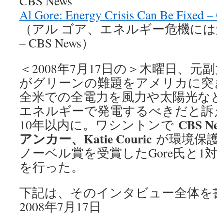
CBS News
Al Gore: Energy Crisis Can Be Fixed 
（アル ゴア、エネルギー危機に
– CBS News）
＜2008年7月17日の＞木曜日、元副大
がグリーンの難題をアメリカに突
全米での全電力を風力や太陽光な
エネルギーで発電するべきだと訴
CBS N
10年以内に。ワシントンで
アンカー、
Katie Couric
が環境保
ノーベル賞を受賞したGore氏と1
を行った。
下記は、そのインタビュー全体を
2008年7月17日