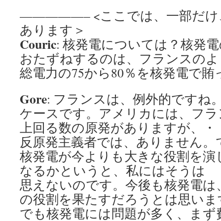
—————– <ここでは、一部だ
あります＞
Couric
: 核発電については？核発
おたずねするのは、フランスのよ
総電力の75から80％を核発電で
Gore
: フランスは、例外的ですね
ケースです。アメリカには、フラ
上回る数の原発がありますが、・・
反原発主義者では、ありません。
核発電が今よりも大きな役割を演
なるかというと、私にはそうは
思えないのです。今後も核発電は
の役割を果たすだろうとは思いま
でも核発電には問題が多く、まず