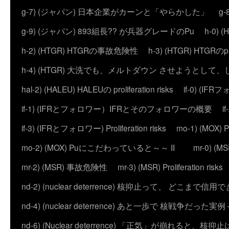
g-7) (ジャパン) 日本企業がカーンと「やらかした」
g
g-9) (ジャパン) 893組長?? が兵器グレードのPu
h-0)
h-2) (HTGR) HTGRの事故危険性
h-3) (HTGR) HTGRのprol
h-4) (HTGR) 大洗でも、メルトダウン させようとして
hal-2) (HALEU) HALEUの proliferation risks
if-0) (I
if-1) (IFRとフォロワー）IFRとそのフォロワーの概要
i
if-3) (IFRとフォロワー) Proliferation risks
mo-1) (MO
mo-2) (MOX) Puにこだわっていると～～ II
mr-0) 
mr-2) (MSR) 事故危険性
mr-3) (MSR) Proliferation risks
nd-2) (nuclear deterrence) 核抑止って、 どこまで信
nd-4) (nuclear deterrence) あと一歩で 核戦争だった実例 – 
nd-6) (Nuclear deterrence) 「正気」が崩れると、核抑