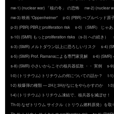
nw-1) (nuclear war) 「核の冬」 の恐怖
nw-2) (nuc
nw-3) 映画 “Oppenheimer”
p-0) (PBR) ぺブルベッド
p-3) (PBR) PBRとproliferation risk
s-0) （SMR） じ
s-10) (SMR) もっとproliferation risks （s-3) への続き）
s-3) (SMR) メルトダウン以上に恐ろしいリスク
s-4)
s-5) (SMR) Prof. Ramanaによる専門家見解
s-6) (
s-8) (SMR) 小さいからこその核兵器拡散 ・・ 実例
s-
t-0) (トリチウム) トリチウムの何についての話か？
t
t-2) 核爆弾の種類 ― 2Hと3Hがなにをやらかすのか
t
t-4) (トリチウム) トリチウム凍結で、核兵器を滅ぼせ！
Th-0) なぜトリウム サイクル（トリウム燃料原発）を