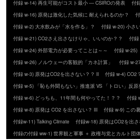
付録 w-14) 再生可能がコスト最小 ― CSIROの発表
付録
付録 w-16) 原発は激化した気候に 耐えられるのか？
付
付録 w-2) 大水飲みが「水を作る」？
付録 w-20) 
付録 w-21) CO2さえ出さなけりゃ、いいのか？？
付録
付録 w-24) 外部電力が必要ってことは～～
付録 w-2
付録 w-26) ノルウェーの客観的「カネ計算」
付録 w
付録 w-3) 原発はCO2を出さない？？ II
付録 w-4) 
付録 w-5) 「恥も外聞もない」推進派 VS 「トロい」
付録 w-6) どっちも、11年間も何やってた！？？
付録 
付録 w-8) 原発は CO2 を出さない？ III
付録 w-9) 
付録w-11) Talking Climate
付録w-18) 原発はCO2を出さ
付録の付録 ww-1) 世界観と軍事 ＋ 政権与党とカルト団