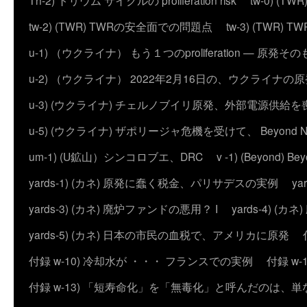
Th-2) トリウム サイクルの proliferation risk
tw-0) (
tw-2) (TWR) TWRの安全面での問題点
tw-3) (TWR) TWRの
u-1) （ウクライナ） もう１つのproliferation — 
u-2) （ウクライナ） 2022年2月16日の、ウクライナ
u-3) (ウクライナ) チェルノブイリ原発、外部電源供給を
u-5) (ウクライナ) ザポリージャ危機を受けて、 Beyond 
um-1) (U鉱山）シンコロブエ、DRC
v -1) (Beyond)
yards-1) (カネ) 原発に蠢く税金、パリサデスの実例
y
yards-3) (カネ) 廃炉ファンドの悪用？ I
yards-4) (
yards-5) (カネ) 日本の市民の血税で、アメリカに原発
付録 w-10) 冷却水が ・・・ フランスでの実例
付録 w
付録 w-13) 「短寿命化」を「無毒化」と呼んだのは