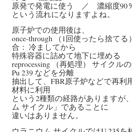
原発で発電に使う ／ 濃縮度90
という流れになりますよね。
原子炉での使用後は、
once-through （1回使ったら捨
合： 冷ましてから
特殊容器に詰めて地下に埋める
reprocessing （再処理） サイ
Pu 239 などを分離
抽出して、FBR原子炉などで再利
材料に利用
という2種類の経路がありますが
ム サイクル」であることに
違いはありません。
ウラニウム サイクルではU 235