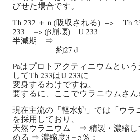
びせた場合です。
Th 232 ＋ n (吸収される) –> Th 2
233 –> (β崩壊) U 233
半減期 ⇒ 約22
約27 d
Paはプロトアクティニウムとい
してTh 233はU 233に
変身するわけですね。
要するに、ここでウラニウムさん
現在主流の「軽水炉」では「ウラ
を採用しており、
天然ウラニウム ⇒ 精製・濃縮して 
める ⇒ 濃縮度3－5％：