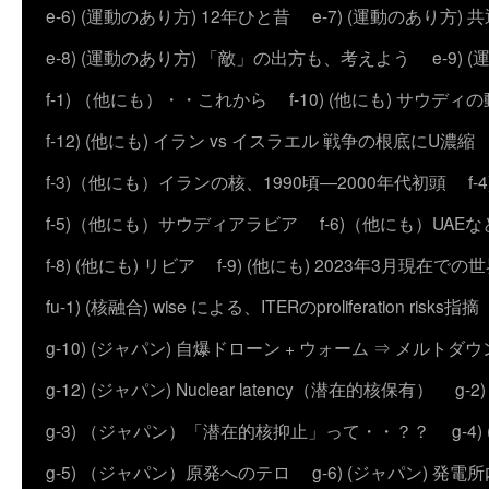
e-6) (運動のあり方) 12年ひと昔
e-7) (運動のあり方
e-8) (運動のあり方) 「敵」の出方も、考えよう
e-9
f-1) （他にも）・・これから
f-10) (他にも) サウディ
f-12) (他にも) イラン vs イスラエル 戦争の根底にU濃
f-3)（他にも）イランの核、1990頃―2000年代初頭
f
f-5)（他にも）サウディアラビア
f-6)（他にも）UAEな
f-8) (他にも) リビア
f-9) (他にも) 2023年3月現在での
fu-1) (核融合) wise による、ITERのproliferation risks指摘
g-10) (ジャパン) 自爆ドローン + ウォーム ⇒ メルトダ
g-12) (ジャパン) Nuclear latency（潜在的核保有）
g-
g-3) （ジャパン）「潜在的核抑止」って・・？？
g-
g-5) （ジャパン）原発へのテロ
g-6) (ジャパン) 