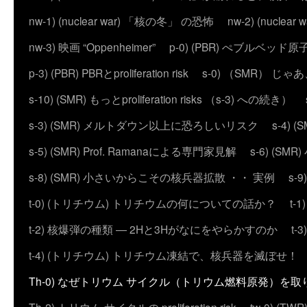
nw-1) (nuclear war) 「核の冬」 の恐怖
nw-2) (nuc
nw-3) 映画 “Oppenheimer”
p-0) (PBR) ぺブルベッド
p-3) (PBR) PBRとproliferation risk
s-0) （SMR） じ
s-10) (SMR) もっとproliferation risks （s-3) への続き）
s-3) (SMR) メルトダウン以上に恐ろしいリスク
s-4)
s-5) (SMR) Prof. Ramanaによる専門家見解
s-6) (
s-8) (SMR) 小さいからこその核兵器拡散 ・・ 実例
s-
t-0) (トリチウム) トリチウムの何についての話か？
t
t-2) 核爆弾の種類 ― 2Hと3Hがなにをやらかすのか
t
t-4) (トリチウム) トリチウム凍結で、核兵器を滅ぼせ！
Th-0) なぜトリウム サイクル（トリウム燃料原発）を