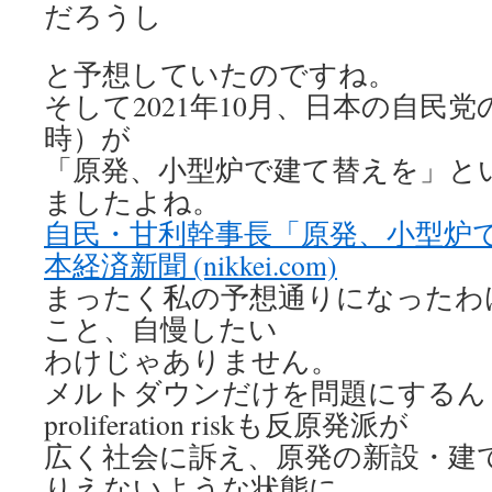
だろうし
と予想していたのですね。
そして2021年10月、日本の自民
時）が
「原発、小型炉で建て替えを」と
ましたよね。
自民・甘利幹事長「原発、小型炉で
本経済新聞 (nikkei.com)
まったく私の予想通りになったわ
こと、自慢したい
わけじゃありません。
メルトダウンだけを問題にするん
proliferation riskも反原発派が
広く社会に訴え、原発の新設・建
りえないような状態に