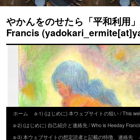
やかんをのせたら「平和利用」？
Francis (yadokari_ermite[at]y
ホーム
a-1) (はじめに) 本ウェブサイトの狙い / This website
a-2) (はじめに) 自己紹介と連絡先 / Who is Heeday Francis, an
a-3) 本ウェブサイトの想定読者と記載の特徴、連絡先