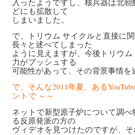
入ったようですし、核兵器は北朝
どにも拡散して
しまいました。
で、トリウム サイクルと直接に
長々と述べてしまった
ように見えますが、今後トリウム
力がプッシュする
可能性があって、その背景事情を
で、そんな2011年夏、あるYouT
ントで ～～
ネットで新型原子炉について調べ
る反原発派の方の
ヴィデオを見つけたのですが、そ