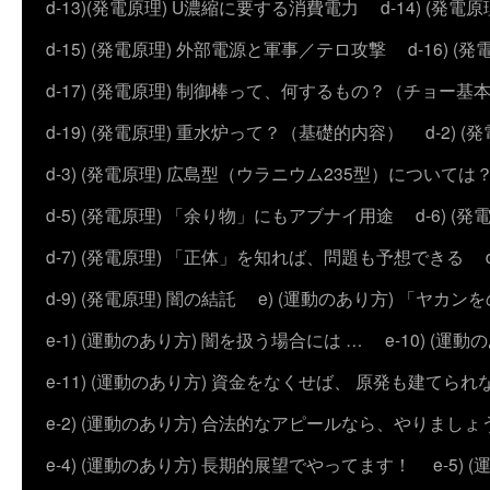
d-13)(発電原理) U濃縮に要する消費電力
d-14) (
d-15) (発電原理) 外部電源と軍事／テロ攻撃
d-16) (
d-17) (発電原理) 制御棒って、何するもの？（チョー基
d-19) (発電原理) 重水炉って？（基礎的内容）
d-2)
d-3) (発電原理) 広島型（ウラニウム235型）については
d-5) (発電原理) 「余り物」にもアブナイ用途
d-6) 
d-7) (発電原理) 「正体」を知れば、問題も予想できる
d-9) (発電原理) 闇の結託
e) (運動のあり方) 「ヤ
e-1) (運動のあり方) 闇を扱う場合には …
e-10) (
e-11) (運動のあり方) 資金をなくせば、 原発も建てられ
e-2) (運動のあり方) 合法的なアピールなら、やりましょ
e-4) (運動のあり方) 長期的展望でやってます！
e-5