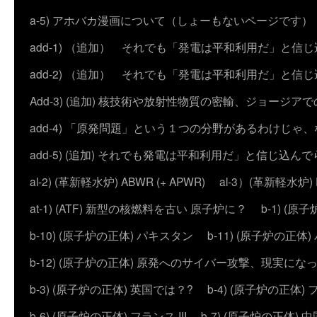
a-5) アホバカ漫画について（しょーもないページです）
add-1) （追加） それでも「発電は平和利用だ」と信
add-2) （追加） それでも「発電は平和利用だ」と
Add-3) (追加) 核技術や放射性物質の密輸、ジョージア
add-4) 「原発問題」という１つの分野があるわけじゃ
add-5) (追加) それでも発電は平和利用だ」と信じ込ん
al-2) (革新軽水炉) ABWR (+ APWR)
al-3）(革新軽水炉)
at-1) (ATF) 新型の核燃料を古い 原子炉に？
b-1) (
b-10) (原子炉の正体) パキスタン
b-11) (原子炉の正体)
b-12) (原子炉の正体) 原発へのサイバー攻撃、現実にな
b-3) (原子炉の正体) 英国では？?
b-4) (原子炉の正体) 
b-6) (原子炉の正体) フランス III
b-7) (原子炉の正体) 