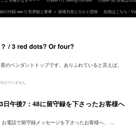
録の付録 ww-1) 世界観と軍事 ＋ 政権与党とカルト団体
絵画はこちら / Visit
 red dots? Or four?
 星のペンダントトップです。ありふれていると言えば、
け付けていません
3日午後7：48に留守録を下さったお客様へ
ろ、お電話で留守録メッセージを下さったお客様へ、 …