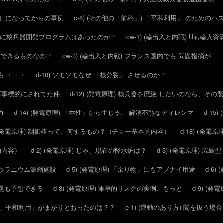
20年）になってからの事例
c-8) (その他の「前科」) 「平和利用」 のため
リア に核兵器開発プログラムはあったのか？
cw-1) (輸出入と内戦) Uも輸入
安心できるものなの？
cw-3) (輸出入と内戦) フランス国内でも 問題指摘が
ても ・・・
d-10) ソモソモなぜ 「核分裂」 させるのか？
発が軍事標的にされてた件
d-12) (発電原理) 核兵器を廃絶 したいのなら、そ
力
d-14) (発電原理) 「本性」から生じる、 解消不能なディレンマ
d-1
7) (発電原理) 制御棒って、何するもの？（チョー基本的内容）
d-18) (発
礎的内容）
d-2) (発電原理) じゃ、現在の軽水炉は？
d-3) (発電原理) 
）のウラニウム濃縮施設
d-5) (発電原理) 「余り物」にもアブナイ用途
d-6
、問題も予想できる
d-8) (発電原理) 軍事的リスクの実例、もっと
d-9) (
たら、平和利用」がまかりとおったのは？？
e-1) (運動のあり方) 闇を扱う場