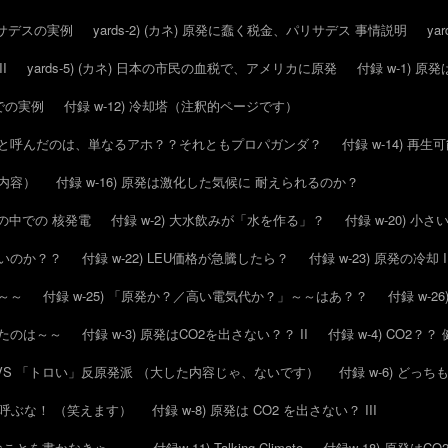
パリサデスの実例
yards-2) (カネ) 原発に蠢く税金、パリサデス 事情説明
ya
I
yards-5) (カネ) 日本の市民の血税で、アメリカに原発
付録 w-1) 
スでの実例
付録 w-12) 冷却塔（注釈的ページです）
毒化」と呼んだのは、単なるアホ？？それともプロパガンダ？
付録 w-14) 再
的内容）
付録 w-16) 原発は激化した気候に 耐えられるのか？
候の中での 核発電
付録 w-2) 大水飲みが「水を作る」？
付録 w-20) 
いいのか？？
付録 w-22) LEU価格が急騰したら？
付録 w-23) 原発の冷却 I
は～～
付録 w-25) 「原発か？／高い電気代か？」～～はあ？？
付録 w-
したのは～～
付録 w-3) 原発はCO2を出さない？？ II
付録 w-4) CO2
派 VS 「トロい」反原発派 （大した内容じゃ、ないです）
付録 w-6) どっ
とか呼ぶな！ （笑えます）
付録 w-8) 原発は CO2 を出さない？ III
んなことを書かなきゃ～～
付録w-11) Talking Climate
付録w-18) 原発はC