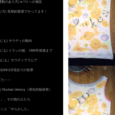
 (運動のあり方) e-11) への補足
のあり方) 長期的展望でやってます！
 (他にも) サウディの動向
 (他にも) イランの核、1990年前後まで
)（他にも）サウディアラビア
) 2023年3月現在での世界
ってた～～
ン) Nuclear latency（潜在的核保有）
的抑止」、その他の人たち
がカーンと「やらかした」