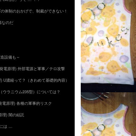
のハズの体制のおかげで、制裁ができない！
資源なのだ
の製造設備も～
5) (発電原理) 外部電源と軍事／テロ攻撃
電原理) U濃縮って？（きわめて基礎的内容）
広島型（ウラニウム235型）については？
) (発電原理) 各種の軍事的リスク
発電原理) 闇の結託
合には …