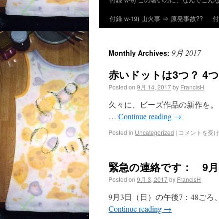
付録 w-19) 山火事 ⇒ 原発事故??
付
9月 2017
Monthly Archives:
赤いドットは3つ？ 4つ？ / 3
Posted on
9月 14, 2017
by
FrancisH
久々に、ビーズ作品の新作を。
…
Continue reading
→
Posted in
Uncategorized
|
コメントを受
緊急の連絡です： 9月
Posted on
9月 3, 2017
by
FrancisH
9月3日（日）の午後7：48ご
Continue reading
→