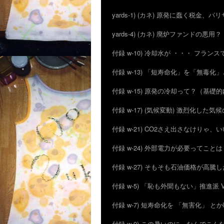
yards-1) (カネ) 原発に蠢く税金、
yards-4) (カネ) 廃炉ファンドの悪用？ I
付録 w-10) 冷却水が ・・・ フラン
付録 w-13) 「短寿命化」を「無
付録 w-15) 原発の冷却って？（基礎
付録 w-17) (気候変動) 激烈化した気
付録 w-21) CO2さえ出さなけりゃ、
付録 w-24) 外部電力が必要ってこと
付録 w-27) そもそも石油価格が高騰
付録 w-5) 「恥も外聞もない」推進
付録 w-7) 短寿命化を 「無害化」 
付録 w-9) この暑いのに、なんでこ