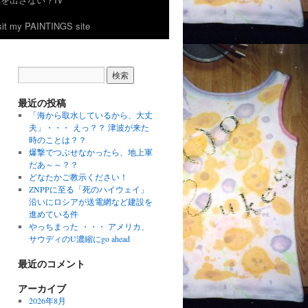
 my PAINTINGS site
最近の投稿
「海から取水しているから、大丈
夫」・・・ えっ？？ 津波が来た
時のことは？？
爆撃でつぶせなかったら、地上軍
だあ～～？？
どなたかご教示ください！
ZNPPに至る「死のハイウェイ」
沿いにロシアが送電網など建設を
進めている件
やっちまった ・・・ アメリカ、
サウディのU濃縮にgo ahead
最近のコメント
アーカイブ
2026年8月