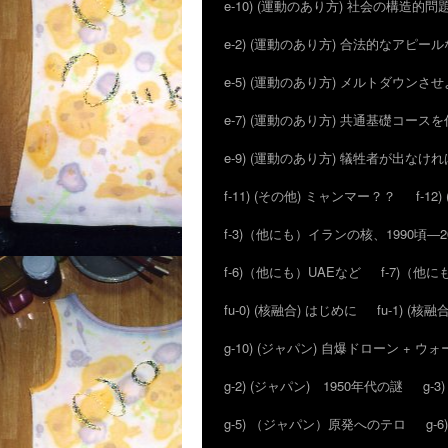
e-10) (運動のあり方) 社会の構造的問
e-2) (運動のあり方) 合法的なアピ
e-5) (運動のあり方) メルトダウン
e-7) (運動のあり方) 共通基礎コー
e-9) (運動のあり方) 犠牲者が出な
f-11) (その他) ミャンマー？？
f-1
f-3)（他にも）イランの核、1990頃―
f-6)（他にも）UAEなど
f-7)（
fu-0) (核融合) はじめに
fu-1) (核融合
g-10) (ジャパン) 自爆ドローン + 
g-2) (ジャパン) 1950年代の謎
g-
g-5) （ジャパン）原発へのテロ
g-