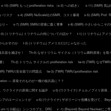
s-10) (SMR) もっとproliferation risks （s-3) への続き）
s-11) (SMR)
ろしいリスク
s-4) (SMR) NuScale社のSMR、コスト爆発
s-5) (SMR) Pr
っぷり～
s-7) (SMR) SMRの背後に蠢く軍事
s-8) (SMR) 小さいからこ
t-0) (トリチウム) トリチウムの何についての話か？
t-1) (トリチウム)
にをやらかすのか
t-3) (トリチウム) アメリカだけじゃなかった
で、核兵器を滅ぼせ！
Th-0) なぜトリウム サイクル（トリウム燃料原発）を
概要）
Th-2) トリウム サイクルの proliferation risk
tw-0) (TWR) なぜ
 (TWR) TWRの安全面での問題点
tw-3) (TWR) TWRのproliferation risk
feration — 原発そのものが一種の核兵器に？？
16日の、ウクライナの原発に関する論評
u-3) (ウクライナ) チェルノブイリ原
らロシアのエージェントが
u-5) (ウクライナ) ザポリージャ危機を受けて、 Beyo
um-1) (U鉱山）シンコロブエ、DRC
v -1) (Beyond) Beyond Nuclear