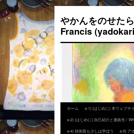
やかんをのせたら「
Francis (yadokari
ホーム
a-1) (はじめに) 本ウェブサイトの狙
a-2) (はじめに) 自己紹介と連絡先 / Who is H
a-4) 技術面も少しは学ぼう
a-5)