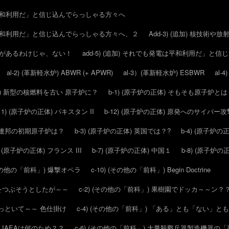
は平和利用だ」と信じ込んでらっしゃる方々へ
は平和利用だ」と信じ込んでらっしゃる方々へ、２
Add-3) (追加) 核技
分野があるわけじゃ、ない！
add-5) (追加) それでも発電は平和利用だ」と
al-2) (革新軽水炉) ABWR (+ APWR)
al-3）(革新軽水炉) ESBWR
al-
(ATF) 新型の核燃料を古い 原子炉に？
b-1) (原子炉の正体) そもそも原子炉と
-11) (原子炉の正体) パキスタン II
b-12) (原子炉の正体) 原発へのサイバ
エト連邦の初期原子炉は？
b-3) (原子炉の正体) 英国では？?
b-4) (原子炉の
6) (原子炉の正体) フランス III
b-7) (原子炉の正体) 中国１
b-8) (原子炉の
 (その他の「前科」) 爆撃オペラ
c-10) (その他の「前科」) Begin Doctrine
核をつぶそうとしたが～～
c-2) (その他の「前科」) 果樹園でドッカ～～ン？
と言っといて～～ 色仕掛け
c-4) (その他の「前科」) 「ある」とも「ない」と
～ IAEAは何のため？？
c-6) (その他の「前科」) 大量殺戮兵器製造機器の