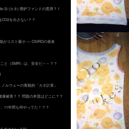
rds-3) (カネ) 廃炉ファンドの悪用？ I
原発はCO2を出さない？？
生可能がコスト最小 ― CSIROの発表
小さいこと（SMR）は、安全だ～～？？
I
26) ノルウェーの客観的「カネ計算」
？？ 健康被害？？ 問題の本質はどこに？？
ちも、11年間も何やってた！？？
O2を出さない？IV