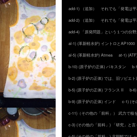
add-1) （追加） それでも「発電
add-2) （追加） それでも「発電
add-4) 「原発問題」という１つの
al-1) (革新軽水炉) イントロとAP1000
al-5) (革新軽水炉) Atmea
at-1) 
b-10) (原子炉の正体) パキスタン
b
b-2) (原子炉の正体) では、旧ソビ
b-5) (原子炉の正体) フランス II
b-
b-9) (原子炉の正体) インド
c-1)
c-11)（その他の「前科」） 武力で
c-3) (その他の「前科」) 「研究」
c-5) (その他の「前科」) 北朝鮮では 