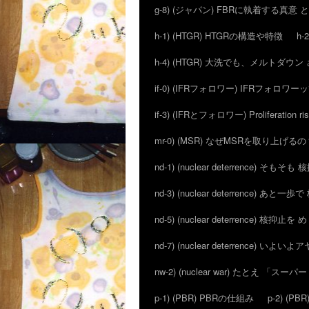
g-8) (ジャパン) FBRに執着する真意
h-1) (HTGR) HTGRの構造や特徴
h-
h-4) (HTGR) 大洗でも、メルトダ
if-0) (IFRフォロワー) IFRフォロワ
if-3) (IFRとフォロワー) Proliferation ri
mr-0) (MSR) なぜMSRを取り上げるの
nd-1) (nuclear deterrence) そも
nd-3) (nuclear deterrence) あと
nd-5) (nuclear deterrence) 核抑止
nd-7) (nuclear deterrence) い
nw-2) (nuclear war) たとえ 「
p-1) (PBR) PBRの仕組み
p-2) (P