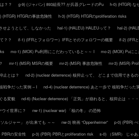
 とは？？
g-9) (ジャパン) 893組長?? が兵器グレードのPu
h-0) (HTGR)
2) (HTGR) HTGRの事故危険性
h-3) (HTGR) HTGRのproliferation risks
ウン させようとして、しなかった
hal-1) (HALEU) HALEUって？
hal-2) (HAL
ーッて？？
if-1) (IFRとフォロワー）IFRとそのフォロワーの概要
if-2) (
sks
mo-1) (MOX) Pu利用にこだわっていると～～ I
mo-2) (MOX) P
？
mr-1) (MSR) MSRの概要
mr-2) (MSR) 事故危険性
mr-3) (MSR) Proli
そも 核抑止とは？
nd-2) (nuclear deterrence) 核抑止って、 どこまで信用できる
一歩で 核戦争だった実例 – I
nd-4) (nuclear deterrence) あと一歩で 核戦争だった実
を めぐる変貌
nd-6) (Nuclear deterrence) 「正気」が崩れると、核抑止は ・・・
よいよアヤウイ世界に？
nw-1) (nuclear war) 「核の冬」 の恐怖
スーパー ソルジャー」 が出来ても ～～
nw-3) 映画 “Oppenheimer”
p-0) (PB
BR) PBRの安全性
p-3) (PBR) PBRとproliferation risk
s-0) （SMR） じ