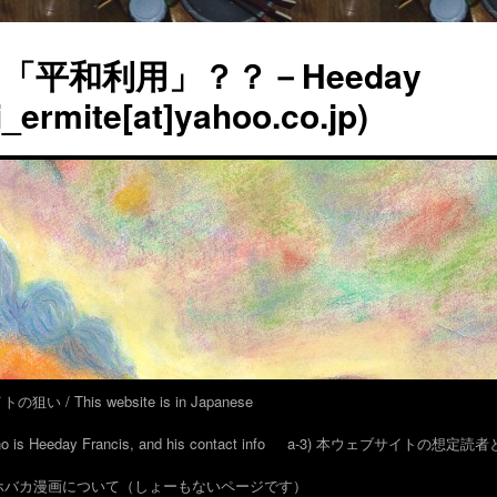
平和利用」？？－Heeday
_ermite[at]yahoo.co.jp)
い / This website is in Japanese
eeday Francis, and his contact info
a-3) 本ウェブサイトの想定読
 アホバカ漫画について（しょーもないページです）