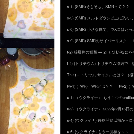
s-1) (SMR)そもそも、SMRって？？
s-3) (SMR) メルトダウン以上に恐
s-6) (SMR) 小さな体で、ウXコはた
s-9) (SMR) SMRのサイバーリスク
t-2) 核爆弾の種類 ― 2Hと3Hがな
t-4) (トリチウム) トリチウム凍結
Th-1) – トリウム サイクルとは？ （
tw-1) (TWR) TWRとは？？
tw-2)
u-1) （ウクライナ） もう１つのproli
u-2) （ウクライナ） 2022年2月
u-4) (ウクライナ) 侵略開始以前か
u-6) (ウクライナ) もう一度核を～～