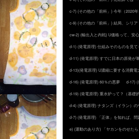
c-7) (その他の「前科」) 今年（20
c-9) (その他の「前科」) 結局、シ
cw-2) (輸出入と内戦) U価格って、
d-1) (発電原理) 仕組みそのものを見
d-11) (発電原理) すでに日本の原
d-13)(発電原理) U濃縮に要する消費電
d-16) (発電原理) 60％の悪夢
d-1
d-19) (発電原理) 重水炉って？（基
d-4) (発電原理) ナタンズ（イラン
d-7) (発電原理) 「正体」を知れば
e) (運動のあり方) 「ヤカンをのせ