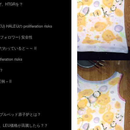
 なぜ、HTGRを？
EU) HALEUの proliferation risks
IFRとフォロワー) 安全性
uにこだわっていると～～ II
feration risks
の？
例 – II
R) ぺブルベッド原子炉とは？
ゃあ、LEU価格が高騰したら？？