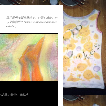
核兵器用Pu製造施設で、お湯を沸かした
ら平和利用？ (This is a Japanese anti-nuke
website.)
者と記載の特徴、連絡先