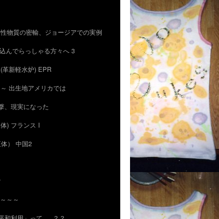
術や放射性物質の密輸、ジョージアでの実例
信じ込んでらっしゃる方々へ 3
4) (革新軽水炉) EPR
は ～ 出生地アメリカでは
ー攻撃、現実になった
正体) フランス I
正体） 中国2
？
も～～～
「平和利用」って … ？？