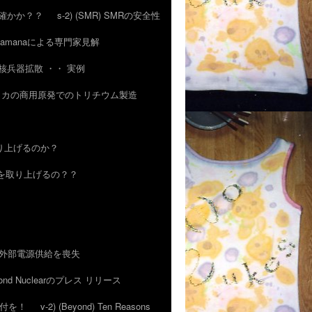
 気は確かか？？
s-2) (SMR) SMRの安全性
of. Ramanaによる専門家見解
その核兵器拡散 ・・ 実例
 アメリカの商用原発でのトリチウム製造
取り上げるのか？
TWRを取り上げるの？？
発、外部電源供給を喪失
nd Nuclearのプレス リリース
にご寄付を！
v-2) (Beyond) Ten Reasons