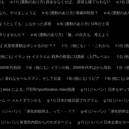
題も
e-11) (運動のあり方) 資金をなくせば、 原発も建てられない
e-12)
ールなら、やりましょうよ
e-3) (運動のあり方) 壊滅90秒前？
e-4) (運動
させようとしても、しなかった原発
e-6) (運動のあり方) 12年ひと昔
スを作りませんか？
e-8) (運動のあり方) 「敵」の出方も、考えよう
ければ 反原発運動はポシャるのか？？
f-1) （他にも）・・これから
f-10)
2) (他にも) イラン vs イスラエル 戦争の根底にU濃縮 （入門レベル）
f-2)
2000年代初頭
f-4)（他にも）イランの核、2000年代半ばから現在
f-5
他にも）哀れなセールスマン、そして伝染
f-8) (他にも) リビア
f-9) (他にも
) wise による、ITERのproliferation risks指摘
g-1) (ジャパン）日本もや
ウォーム ⇒ メルトダウンかも
g-11) 日本の核兵器プログラム
g-12) (ジャパ
3) （ジャパン）「潜在的核抑止」って・・？？
g-4) (ジャパン) 「潜在
6) (ジャパン) 発電所内部からのサボタージュ
g-7) (ジャパン) 日本企業