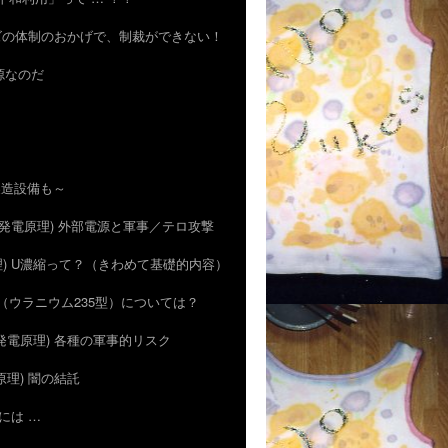
のハズの体制のおかげで、制裁ができない！
資源なのだ
の製造設備も～
5) (発電原理) 外部電源と軍事／テロ攻撃
電原理) U濃縮って？（きわめて基礎的内容）
広島型（ウラニウム235型）については？
) (発電原理) 各種の軍事的リスク
発電原理) 闇の結託
合には …