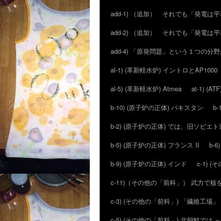
add-1) （追加） それでも「発電
add-2) （追加） それでも「発電
add-4) 「原発問題」という１つの
al-1) (革新軽水炉) イントロとAP1000
al-5) (革新軽水炉) Atmea
at-1) 
b-10) (原子炉の正体) パキスタン
b
b-2) (原子炉の正体) では、旧ソビ
b-5) (原子炉の正体) フランス II
b-
b-9) (原子炉の正体) インド
c-1)
c-11)（その他の「前科」） 武力で
c-3) (その他の「前科」) 「繊維
c-5) (その他の「前科」) 北朝鮮では 