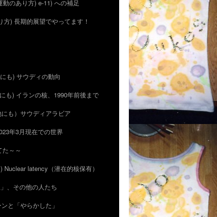
 (運動のあり方) e-11) への補足
のあり方) 長期的展望でやってます！
 (他にも) サウディの動向
 (他にも) イランの核、1990年前後まで
)（他にも）サウディアラビア
) 2023年3月現在での世界
ってた～～
ン) Nuclear latency（潜在的核保有）
的抑止」、その他の人たち
がカーンと「やらかした」