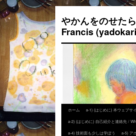
やかんをのせたら「
Francis (yadokari
ホーム
a-1) (はじめに) 本ウェブサイトの狙
a-2) (はじめに) 自己紹介と連絡先 / Who is H
a-4) 技術面も少しは学ぼう
a-5)