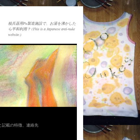
核兵器用Pu製造施設で、お湯を沸かした
ら平和利用？ (This is a Japanese anti-nuke
website.)
者と記載の特徴、連絡先