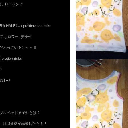
 なぜ、HTGRを？
EU) HALEUの proliferation risks
IFRとフォロワー) 安全性
uにこだわっていると～～ II
feration risks
の？
例 – II
R) ぺブルベッド原子炉とは？
ゃあ、LEU価格が高騰したら？？