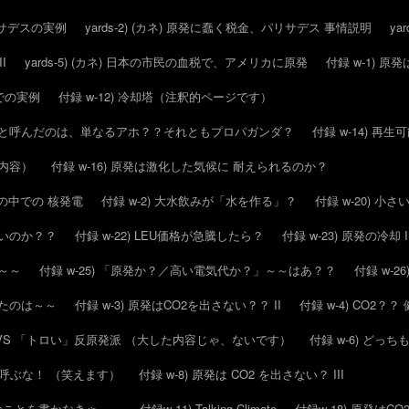
パリサデスの実例
yards-2) (カネ) 原発に蠢く税金、パリサデス 事情説明
ya
I
yards-5) (カネ) 日本の市民の血税で、アメリカに原発
付録 w-1) 
スでの実例
付録 w-12) 冷却塔（注釈的ページです）
毒化」と呼んだのは、単なるアホ？？それともプロパガンダ？
付録 w-14) 再
的内容）
付録 w-16) 原発は激化した気候に 耐えられるのか？
候の中での 核発電
付録 w-2) 大水飲みが「水を作る」？
付録 w-20) 
いいのか？？
付録 w-22) LEU価格が急騰したら？
付録 w-23) 原発の冷却 I
は～～
付録 w-25) 「原発か？／高い電気代か？」～～はあ？？
付録 w-
したのは～～
付録 w-3) 原発はCO2を出さない？？ II
付録 w-4) CO2
派 VS 「トロい」反原発派 （大した内容じゃ、ないです）
付録 w-6) どっ
とか呼ぶな！ （笑えます）
付録 w-8) 原発は CO2 を出さない？ III
んなことを書かなきゃ～～
付録w-11) Talking Climate
付録w-18) 原発はC