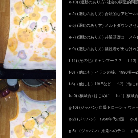
e-10) (運動のあり方) 社会の構造的問
e-2) (運動のあり方) 合法的なアピ
e-5) (運動のあり方) メルトダウン
e-7) (運動のあり方) 共通基礎コー
e-9) (運動のあり方) 犠牲者が出な
f-11) (その他) ミャンマー？？
f-1
f-3)（他にも）イランの核、1990頃―
f-6)（他にも）UAEなど
f-7)（
fu-0) (核融合) はじめに
fu-1) (核融合
g-10) (ジャパン) 自爆ドローン + 
g-2) (ジャパン) 1950年代の謎
g-
g-5) （ジャパン）原発へのテロ
g-