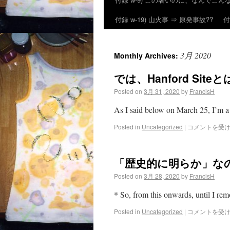
付録 w-19) 山火事 ⇒ 原発事故??
付
3月 2020
Monthly Archives:
では、Hanford Site
Posted on
3月 31, 2020
by
FrancisH
As I said below on March 25, I’m
Posted in
Uncategorized
|
コメントを受
「歴史的に明らか」な
Posted on
3月 28, 2020
by
FrancisH
* So, from this onwards, until I r
Posted in
Uncategorized
|
コメントを受