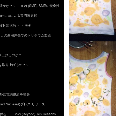
 気は確かか？？
s-2) (SMR) SMRの安全性
of. Ramanaによる専門家見解
その核兵器拡散 ・・ 実例
 アメリカの商用原発でのトリチウム製造
取り上げるのか？
TWRを取り上げるの？？
発、外部電源供給を喪失
nd Nuclearのプレス リリース
にご寄付を！
v-2) (Beyond) Ten Reasons