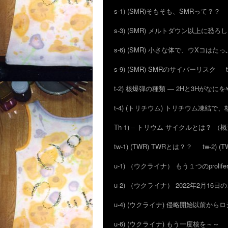
s-1) (SMR)そもそも、SMRって？？
s-3) (SMR) メルトダウン以上に恐
s-6) (SMR) 小さな体で、ウXコはた
s-9) (SMR) SMRのサイバーリスク
t-2) 核爆弾の種類 ― 2Hと3Hがな
t-4) (トリチウム) トリチウム凍結
Th-1) – トリウム サイクルとは？ （
tw-1) (TWR) TWRとは？？
tw-2)
u-1) （ウクライナ） もう１つのproli
u-2) （ウクライナ） 2022年2月
u-4) (ウクライナ) 侵略開始以前か
u-6) (ウクライナ) もう一度核を～～