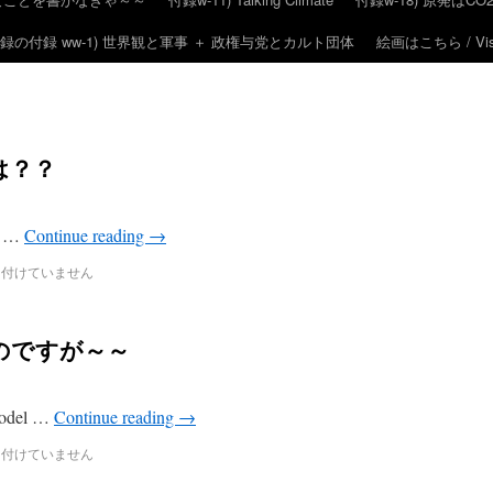
録の付録 ww-1) 世界観と軍事 ＋ 政権与党とカルト団体
絵画はこちら / Visit
とは？？
 a …
Continue reading
→
け付けていません
のですが～～
emodel …
Continue reading
→
け付けていません