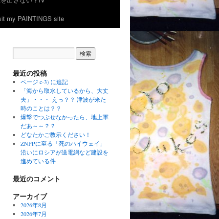
 my PAINTINGS site
最近の投稿
ページ c-3) に追記
「海から取水しているから、大丈
夫」・・・ えっ？？ 津波が来た
時のことは？？
爆撃でつぶせなかったら、地上軍
だあ～～？？
どなたかご教示ください！
ZNPPに至る「死のハイウェイ」
沿いにロシアが送電網など建設を
進めている件
最近のコメント
アーカイブ
2026年8月
2026年7月