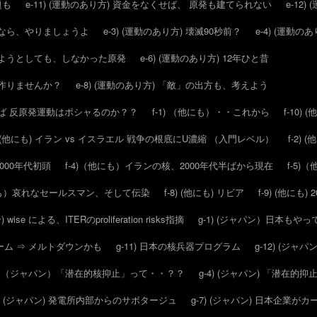
題も
e-11) (運動のあり方) 資金をなくせば、 原発も建てられない
e-12)
ールなら、やりましょうよ
e-3) (運動のあり方) 壊滅90秒前？
e-4) (運動
させようとしても、しなかった原発
e-6) (運動のあり方) 12年ひと昔
スを作りませんか？
e-8) (運動のあり方) 「敵」の出方も、考えよう
ければ 反原発運動はポシャるのか？？
f-1) （他にも）・・これから
f-10)
2) (他にも) イラン vs イスラエル 戦争の根底にU濃縮 （入門レベル）
f-2)
2000年代初頭
f-4)（他にも）イランの核、2000年代半ばから現在
f-5
他にも）哀れなセールスマン、そして伝染
f-8) (他にも) リビア
f-9) (他にも
) wise による、ITERのproliferation risks指摘
g-1) (ジャパン）日本もや
ウォーム ⇒ メルトダウンかも
g-11) 日本の核兵器プログラム
g-12) (ジャパ
3) （ジャパン）「潜在的核抑止」って・・？？
g-4) (ジャパン) 「潜在
6) (ジャパン) 発電所内部からのサボタージュ
g-7) (ジャパン) 日本企業