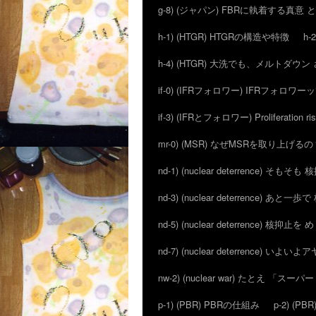
g-8) (ジャパン) FBRに執着する真意
h-1) (HTGR) HTGRの構造や特徴
h-
h-4) (HTGR) 大洗でも、メルトダ
if-0) (IFRフォロワー) IFRフォロワ
if-3) (IFRとフォロワー) Proliferation ri
mr-0) (MSR) なぜMSRを取り上げるの
nd-1) (nuclear deterrence) そも
nd-3) (nuclear deterrence) あと
nd-5) (nuclear deterrence) 核抑止
nd-7) (nuclear deterrence) い
nw-2) (nuclear war) たとえ 「
p-1) (PBR) PBRの仕組み
p-2) (P