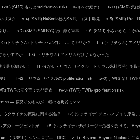
s-10) (SMR) もっとproliferation risks （s-3) への続き）
s-11) (SMR)
ろしいリスク
s-4) (SMR) NuScale社のSMR、コスト爆発
s-5) (SMR) Pr
っぷり～
s-7) (SMR) SMRの背後に蠢く軍事
s-8) (SMR) 小さいからこ
t-0) (トリチウム) トリチウムの何についての話か？
t-1) (トリチウム)
にをやらかすのか
t-3) (トリチウム) アメリカだけじゃなかった
で、核兵器を滅ぼせ！
Th-0) なぜトリウム サイクル（トリウム燃料原発）を
概要）
Th-2) トリウム サイクルの proliferation risk
tw-0) (TWR) なぜ
 (TWR) TWRの安全面での問題点
tw-3) (TWR) TWRのproliferation risk
feration — 原発そのものが一種の核兵器に？？
16日の、ウクライナの原発に関する論評
u-3) (ウクライナ) チェルノブイリ原
らロシアのエージェントが
u-5) (ウクライナ) ザポリージャ危機を受けて、 Beyo
um-1) (U鉱山）シンコロブエ、DRC
v -1) (Beyond) Beyond Nuclear