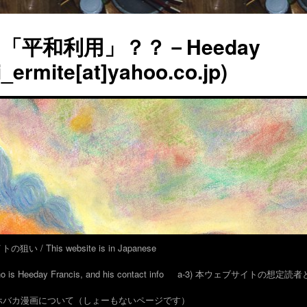
平和利用」？？－Heeday
_ermite[at]yahoo.co.jp)
い / This website is in Japanese
eeday Francis, and his contact info
a-3) 本ウェブサイトの想定読
 アホバカ漫画について（しょーもないページです）