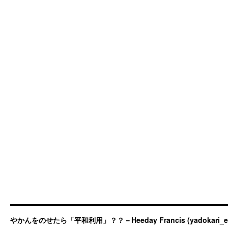
やかんをのせたら「平和利用」？？－Heeday Francis (yadokari_ermit