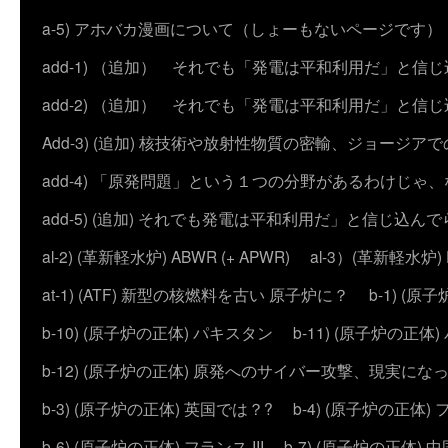
a-5) アホバカ漫画について（しょーもないページです）
add-1) （追加） それでも「発電は平和利用だ」と信
add-2) （追加） それでも「発電は平和利用だ」と
Add-3) (追加) 核技術や放射性物質の密輸、ジョージア
add-4) 「原発問題」という１つの分野があるわけじゃ
add-5) (追加) それでも発電は平和利用だ」と信じ込ん
al-2) (革新軽水炉) ABWR (+ APWR)
al-3）(革新軽水炉)
at-1) (ATF) 新型の核燃料を古い 原子炉に？
b-1) (
b-10) (原子炉の正体) パキスタン
b-11) (原子炉の正体)
b-12) (原子炉の正体) 原発へのサイバー攻撃、現実にな
b-3) (原子炉の正体) 英国では？?
b-4) (原子炉の正体) 
b-6) (原子炉の正体) フランス III
b-7) (原子炉の正体) 