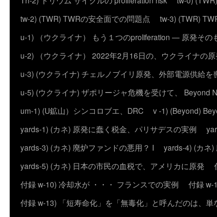
Th-2) トリウム サイクルの proliferation risk
tw-0) (
tw-2) (TWR) TWRの安全面での問題点
tw-3) (TWR) TWRの
u-1) （ウクライナ） もう１つのproliferation — 
u-2) （ウクライナ） 2022年2月16日の、ウクライナ
u-3) (ウクライナ) チェルノブイリ原発、外部電源供給を
u-5) (ウクライナ) ザポリージャ危機を受けて、 Beyond 
um-1) (U鉱山）シンコロブエ、DRC
v -1) (Beyond)
yards-1) (カネ) 原発に蠢く税金、パリサデスの実例
y
yards-3) (カネ) 廃炉ファンドの悪用？ I
yards-4) (
yards-5) (カネ) 日本の市民の血税で、アメリカに原発
付録 w-10) 冷却水が ・・・ フランスでの実例
付録 w
付録 w-13) 「短寿命化」を「無毒化」と呼んだのは