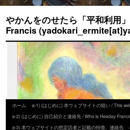
やかんをのせたら「平和利用」？
Francis (yadokari_ermite[at]y
ホーム
a-1) (はじめに) 本ウェブサイトの狙い / This website
a-2) (はじめに) 自己紹介と連絡先 / Who is Heeday Francis, an
a-3) 本ウェブサイトの想定読者と記載の特徴、連絡先