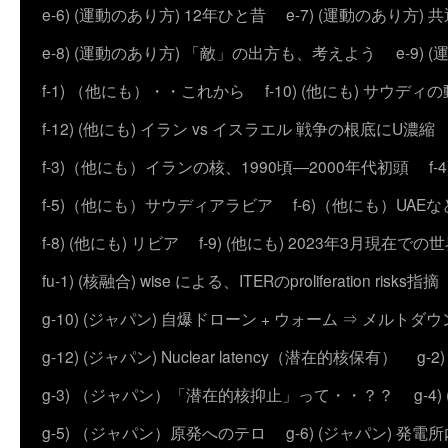
e-6) (運動のあり方) 12年ひと昔
e-7) (運動のあり方
e-8) (運動のあり方) 「敵」の出方も、考えよう
e-9
f-1) （他にも）・・これから
f-10) (他にも) サウディ
f-12) (他にも) イラン vs イスラエル 戦争の根底にU濃
f-3)（他にも）イランの核、1990頃―2000年代初頭
f
f-5)（他にも）サウディアラビア
f-6)（他にも）UAEな
f-8) (他にも) リビア
f-9) (他にも) 2023年3月現在での
fu-1) (核融合) wise による、ITERのproliferation risks指摘
g-10) (ジャパン) 自爆ドローン + ウォーム ⇒ メルトダ
g-12) (ジャパン) Nuclear latency（潜在的核保有）
g-
g-3) （ジャパン）「潜在的核抑止」って・・？？
g-
g-5) （ジャパン）原発へのテロ
g-6) (ジャパン) 