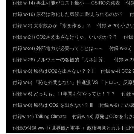
付録 w-14) 再生可能がコスト最小 ― CSIROの発表
付録
付録 w-16) 原発は激化した気候に 耐えられるのか？
付
付録 w-2) 大水飲みが「水を作る」？
付録 w-20) 
付録 w-21) CO2さえ出さなけりゃ、いいのか？？
付録
付録 w-24) 外部電力が必要ってことは～～
付録 w-2
付録 w-26) ノルウェーの客観的「カネ計算」
付録 w
付録 w-3) 原発はCO2を出さない？？ II
付録 w-4) 
付録 w-5) 「恥も外聞もない」推進派 VS 「トロい」
付録 w-6) どっちも、11年間も何やってた！？？
付録 
付録 w-8) 原発は CO2 を出さない？ III
付録 w-9) 
付録w-11) Talking Climate
付録w-18) 原発はCO2を出さ
付録の付録 ww-1) 世界観と軍事 ＋ 政権与党とカルト団