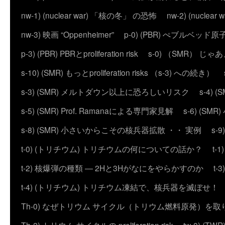
nw-1) (nuclear war) 「核の冬」 の恐怖
nw-2) (nuc
nw-3) 映画 “Oppenheimer”
p-0) (PBR) ぺブルベッド
p-3) (PBR) PBRとproliferation risk
s-0) （SMR） じ
s-10) (SMR) もっとproliferation risks （s-3) への続き）
s-3) (SMR) メルトダウン以上に恐ろしいリスク
s-4)
s-5) (SMR) Prof. Ramanaによる専門家見解
s-6) (
s-8) (SMR) 小さいからこその核兵器拡散 ・・ 実例
s-
t-0) (トリチウム) トリチウムの何についての話か？
t
t-2) 核爆弾の種類 ― 2Hと3Hがなにをやらかすのか
t
t-4) (トリチウム) トリチウム凍結で、核兵器を滅ぼせ！
Th-0) なぜトリウム サイクル（トリウム燃料原発）を