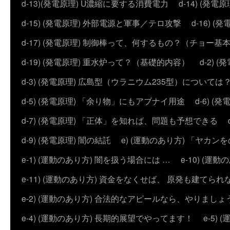
d-13)(発電原理) U濃縮に要する消費電力
d-14) (
d-15) (発電原理) 外部電源と軍事／テロ攻撃
d-16) (
d-17) (発電原理) 制御棒って、何するもの？（チョー基
d-19) (発電原理) 重水炉って？（基礎的内容）
d-2)
d-3) (発電原理) 広島型（ウラニウム235型）については
d-5) (発電原理) 「余り物」にもアブナイ用途
d-6) 
d-7) (発電原理) 「正体」を知れば、問題も予想できる
d-9) (発電原理) 闇の結託
e) (運動のあり方) 「ヤ
e-1) (運動のあり方) 闇を扱う場合には …
e-10) (
e-11) (運動のあり方) 資金をなくせば、 原発も建てられ
e-2) (運動のあり方) 合法的なアピールなら、やりましょ
e-4) (運動のあり方) 長期的展望でやってます！
e-5