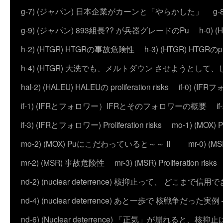
g-7) (ジャパン) 日本企業がカーンと「やらかした」
g
g-9) (ジャパン) 893組長?? が兵器グレードのPu
h-0)
h-2) (HTGR) HTGRの事故危険性
h-3) (HTGR) HTGRのprol
h-4) (HTGR) 大洗でも、メルトダウン させようとして
hal-2) (HALEU) HALEUの proliferation risks
if-0) (I
if-1) (IFRとフォロワー）IFRとそのフォロワーの概要
i
if-3) (IFRとフォロワー) Proliferation risks
mo-1) (MO
mo-2) (MOX) Puにこだわっていると～～ II
mr-0) 
mr-2) (MSR) 事故危険性
mr-3) (MSR) Proliferation risks
nd-2) (nuclear deterrence) 核抑止って、 どこまで信
nd-4) (nuclear deterrence) あと一歩で 核戦争だった実例 – 
nd-6) (Nuclear deterrence) 「正気」が崩れると、核抑