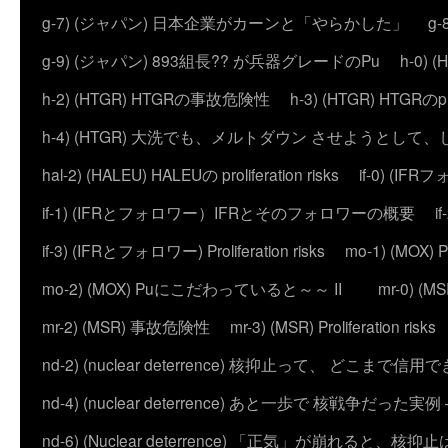
g-7) (ジャパン) 日本企業がカーンと「やらかした」
g
g-9) (ジャパン) 893組長?? が兵器グレードのPu
h-0)
h-2) (HTGR) HTGRの事故危険性
h-3) (HTGR) HTGRのprol
h-4) (HTGR) 大洗でも、メルトダウン させようとして
hal-2) (HALEU) HALEUの proliferation risks
if-0) (I
if-1) (IFRとフォロワー）IFRとそのフォロワーの概要
i
if-3) (IFRとフォロワー) Proliferation risks
mo-1) (MO
mo-2) (MOX) Puにこだわっていると～～ II
mr-0) 
mr-2) (MSR) 事故危険性
mr-3) (MSR) Proliferation risks
nd-2) (nuclear deterrence) 核抑止って、 どこまで信
nd-4) (nuclear deterrence) あと一歩で 核戦争だった実例 – 
nd-6) (Nuclear deterrence) 「正気」が崩れると、核抑