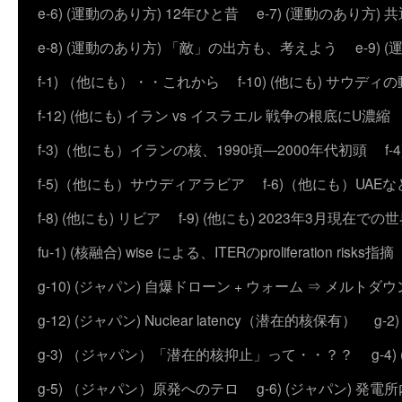
e-6) (運動のあり方) 12年ひと昔
e-7) (運動のあり方
e-8) (運動のあり方) 「敵」の出方も、考えよう
e-9
f-1) （他にも）・・これから
f-10) (他にも) サウディ
f-12) (他にも) イラン vs イスラエル 戦争の根底にU濃
f-3)（他にも）イランの核、1990頃―2000年代初頭
f
f-5)（他にも）サウディアラビア
f-6)（他にも）UAEな
f-8) (他にも) リビア
f-9) (他にも) 2023年3月現在での
fu-1) (核融合) wise による、ITERのproliferation risks指摘
g-10) (ジャパン) 自爆ドローン + ウォーム ⇒ メルトダ
g-12) (ジャパン) Nuclear latency（潜在的核保有）
g-
g-3) （ジャパン）「潜在的核抑止」って・・？？
g-
g-5) （ジャパン）原発へのテロ
g-6) (ジャパン) 