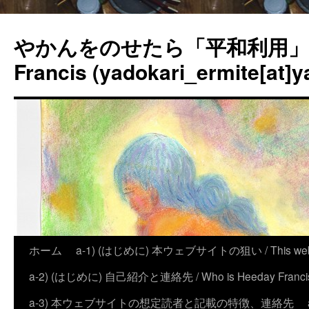
やかんをのせたら「平和利用」？
Francis (yadokari_ermite[at]y
ホーム
a-1) (はじめに) 本ウェブサイトの狙い / This website
a-2) (はじめに) 自己紹介と連絡先 / Who is Heeday Francis, an
a-3) 本ウェブサイトの想定読者と記載の特徴、連絡先