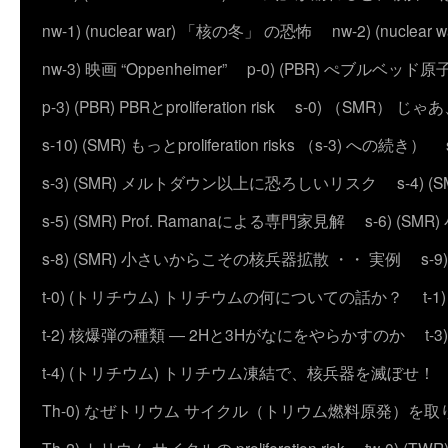
nw-1) (nuclear war) 「核の冬」 の恐怖
nw-2) (nuc
nw-3) 映画 “Oppenheimer”
p-0) (PBR) ぺブルベッド
p-3) (PBR) PBRとproliferation risk
s-0) （SMR） じ
s-10) (SMR) もっとproliferation risks （s-3) への続き）
s-3) (SMR) メルトダウン以上に恐ろしいリスク
s-4)
s-5) (SMR) Prof. Ramanaによる専門家見解
s-6) (
s-8) (SMR) 小さいからこその核兵器拡散 ・・ 実例
s-
t-0) (トリチウム) トリチウムの何についての話か？
t
t-2) 核爆弾の種類 ― 2Hと3Hがなにをやらかすのか
t
t-4) (トリチウム) トリチウム凍結で、核兵器を滅ぼせ！
Th-0) なぜトリウム サイクル（トリウム燃料原発）を