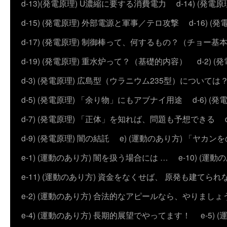
d-13)(発電原理) U濃縮に要する消費電力
d-14) (
d-15) (発電原理) 外部電源と軍事／テロ攻撃
d-16) (
d-17) (発電原理) 制御棒って、何するもの？（チョー基
d-19) (発電原理) 重水炉って？（基礎的内容）
d-2)
d-3) (発電原理) 広島型（ウラニウム235型）については
d-5) (発電原理) 「余り物」にもアブナイ用途
d-6) 
d-7) (発電原理) 「正体」を知れば、問題も予想できる
d-9) (発電原理) 闇の結託
e) (運動のあり方) 「ヤ
e-1) (運動のあり方) 闇を扱う場合には …
e-10) (
e-11) (運動のあり方) 資金をなくせば、 原発も建てられ
e-2) (運動のあり方) 合法的なアピールなら、やりましょ
e-4) (運動のあり方) 長期的展望でやってます！
e-5