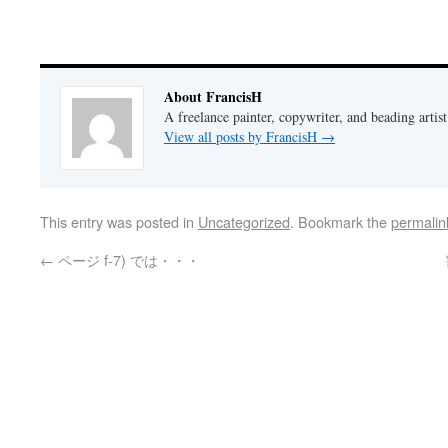
About FrancisH
A freelance painter, copywriter, and beading artist
View all posts by FrancisH
→
This entry was posted in
Uncategorized
. Bookmark the
permalin
←
ページ f-7) では・・・