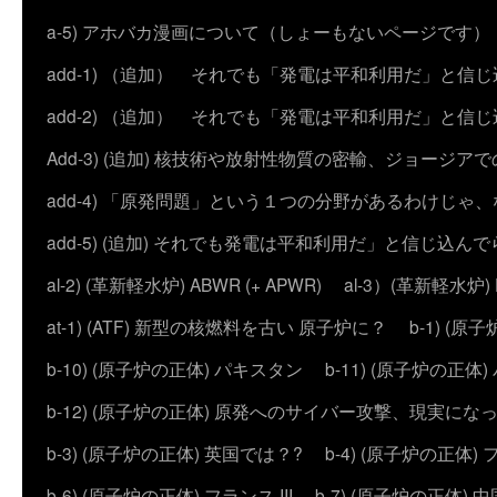
a-5) アホバカ漫画について（しょーもないページです）
add-1) （追加） それでも「発電は平和利用だ」と信
add-2) （追加） それでも「発電は平和利用だ」と
Add-3) (追加) 核技術や放射性物質の密輸、ジョージア
add-4) 「原発問題」という１つの分野があるわけじゃ
add-5) (追加) それでも発電は平和利用だ」と信じ込ん
al-2) (革新軽水炉) ABWR (+ APWR)
al-3）(革新軽水炉)
at-1) (ATF) 新型の核燃料を古い 原子炉に？
b-1) (
b-10) (原子炉の正体) パキスタン
b-11) (原子炉の正体)
b-12) (原子炉の正体) 原発へのサイバー攻撃、現実にな
b-3) (原子炉の正体) 英国では？?
b-4) (原子炉の正体) 
b-6) (原子炉の正体) フランス III
b-7) (原子炉の正体) 