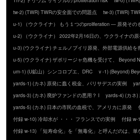
Th-2) トリウム サイクルの proliferation risk
tw-0) (
tw-2) (TWR) TWRの安全面での問題点
tw-3) (TWR) TWRの
u-1) （ウクライナ） もう１つのproliferation — 
u-2) （ウクライナ） 2022年2月16日の、ウクライナ
u-3) (ウクライナ) チェルノブイリ原発、外部電源供給を
u-5) (ウクライナ) ザポリージャ危機を受けて、 Beyond 
um-1) (U鉱山）シンコロブエ、DRC
v -1) (Beyond)
yards-1) (カネ) 原発に蠢く税金、パリサデスの実例
y
yards-3) (カネ) 廃炉ファンドの悪用？ I
yards-4) (
yards-5) (カネ) 日本の市民の血税で、アメリカに原発
付録 w-10) 冷却水が ・・・ フランスでの実例
付録 w
付録 w-13) 「短寿命化」を「無毒化」と呼んだのは