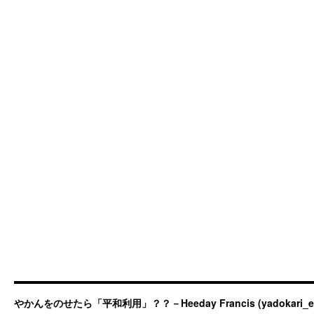
やかんをのせたら「平和利用」？？－Heeday Francis (yadokari_ermit