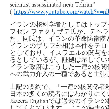
scientist assassinated near Tehran”
(
https://www.youtube.com/watch?v=
イランの核科学者としてはトップ
フセン ファクリザデ氏が、テヘ
た。同氏は、イランの革命防衛隊
イランのザリフ外相は本件をテロ
としており、イスラエルの関与を
るとしているが、証拠は示してい
イラン政府はこうした一連の核関
への武力介入の一種であると主張
上記の要約で、「一連の核関係者
日本の多くの読者にはわかりにく
Jazeera Englishでは過去のイ
してくれています。（この過去の