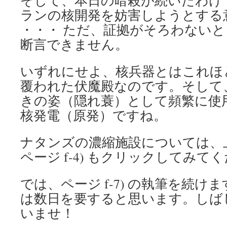
そして、本日の暗殺が続いたわけ
ランの核開発を妨害しようとする
・・・ ただ、証拠がそろわない
断言できません。
いずれにせよ、核兵器とはこれほ
覆われた伏魔殿なのです。そして
きの姿（隠れ蓑）として頻繁に使
核発電（原発）ですね。
ナタンズの濃縮施設については、
ページ f-4) もクリックしてみて
では、ページ f-7) の執筆を続
は数日を要すると思います。しば
いませ！