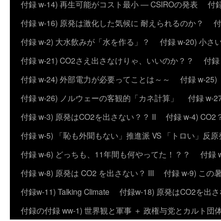
付録 w-14) 再生可能がコスト最小 ― CSIROの発表
付録
付録 w-16) 原発は激化した気候に 耐えられるのか？
付
付録 w-2) 大水飲みが「水を作る」？
付録 w-20) 
付録 w-21) CO2さえ出さなけりゃ、いいのか？？
付録
付録 w-24) 外部電力が必要ってことは～～
付録 w-2
付録 w-26) ノルウェーの客観的「カネ計算」
付録 w
付録 w-3) 原発はCO2を出さない？？ II
付録 w-4) 
付録 w-5) 「恥も外聞もない」推進派 VS 「トロい」
付録 w-6) どっちも、11年間も何やってた！？？
付録 
付録 w-8) 原発は CO2 を出さない？ III
付録 w-9) 
付録w-11) Talking Climate
付録w-18) 原発はCO2を出さ
付録の付録 ww-1) 世界観と軍事 ＋ 政権与党とカルト団