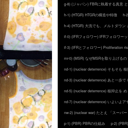
g-8) (ジャパン) FBRに執着する真意
h-1) (HTGR) HTGRの構造や特徴
h-
h-4) (HTGR) 大洗でも、メルトダ
if-0) (IFRフォロワー) IFRフォロワ
if-3) (IFRとフォロワー) Proliferation ri
mr-0) (MSR) なぜMSRを取り上げるの
nd-1) (nuclear deterrence) そも
nd-3) (nuclear deterrence) あと
nd-5) (nuclear deterrence) 核抑止
nd-7) (nuclear deterrence) い
nw-2) (nuclear war) たとえ 「
p-1) (PBR) PBRの仕組み
p-2) (P