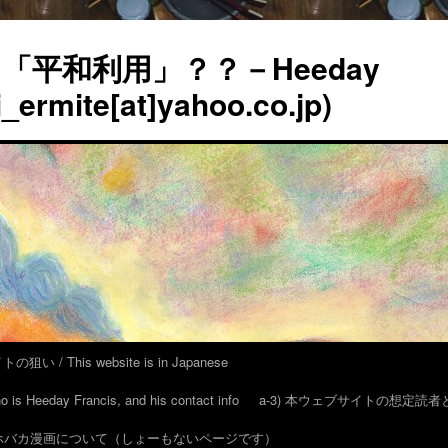
平和利用」？？－Heeday
_ermite[at]yahoo.co.jp)
い / This website is in Japanese
eeday Francis, and his contact info
a-3) 本ウェブサイトの想定読
 アホバカ漫画について（しょーもないページです）