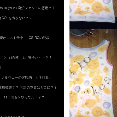
rds-3) (カネ) 廃炉ファンドの悪用？ I
原発はCO2を出さない？？
生可能がコスト最小 ― CSIROの発表
小さいこと（SMR）は、安全だ～～？？
I
26) ノルウェーの客観的「カネ計算」
？？ 健康被害？？ 問題の本質はどこに？？
ちも、11年間も何やってた！？？
O2を出さない？IV