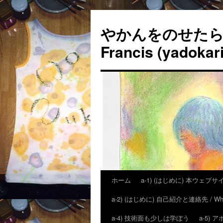
やかんをのせたら「
Francis (yadokari
ホーム
a-1) (はじめに) 本ウェブサイトの狙
a-2) (はじめに) 自己紹介と連絡先 / Who is H
a-4) 技術面も少しは学ぼう
a-5)