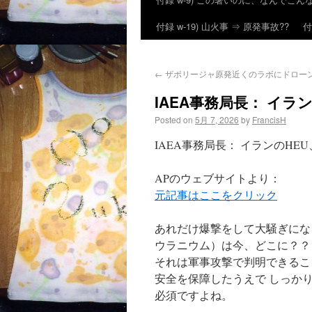
付録 w-19) 山火事 ⇒ 原発事故??
付
←
ザポリージャ原発近くのラボにドローン攻撃
IAEA事務局長： イ
Posted on
5月 7, 2026
by
FrancisH
IAEA事務局長： イランのH
APのウェブサイトより：
元記事はここをクリック
あれだけ爆撃をして大騒ぎにな
ウラニウム）は今、どこに？？
それは軍事攻撃で判明できるこ
安全を保障したうえで しっか
必須ですよね。