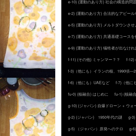
e-10) (運動のあり方) 社会の構造的問
e-2) (運動のあり方) 合法的なアピ
e-5) (運動のあり方) メルトダウン
e-7) (運動のあり方) 共通基礎コー
e-9) (運動のあり方) 犠牲者が出な
f-11) (その他) ミャンマー？？
f-1
f-3)（他にも）イランの核、1990頃―
f-6)（他にも）UAEなど
f-7)（
fu-0) (核融合) はじめに
fu-1) (核融合
g-10) (ジャパン) 自爆ドローン + 
g-2) (ジャパン) 1950年代の謎
g-
g-5) （ジャパン）原発へのテロ
g-