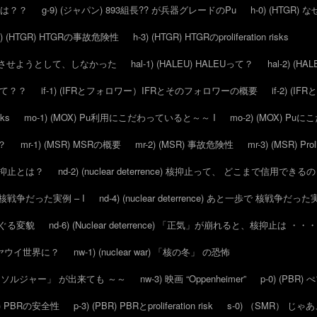
 とは？？
g-9) (ジャパン) 893組長?? が兵器グレードのPu
h-0) (HTGR)
2) (HTGR) HTGRの事故危険性
h-3) (HTGR) HTGRのproliferation risks
ウン させようとして、しなかった
hal-1) (HALEU) HALEUって？
hal-2) (HAL
ーッて？？
if-1) (IFRとフォロワー）IFRとそのフォロワーの概要
if-2) (
sks
mo-1) (MOX) Pu利用にこだわっていると～～ I
mo-2) (MOX) P
？
mr-1) (MSR) MSRの概要
mr-2) (MSR) 事故危険性
mr-3) (MSR) Proli
そも 核抑止とは？
nd-2) (nuclear deterrence) 核抑止って、 どこまで信用できる
一歩で 核戦争だった実例 – I
nd-4) (nuclear deterrence) あと一歩で 核戦争だった実
を めぐる変貌
nd-6) (Nuclear deterrence) 「正気」が崩れると、核抑止は ・・・
よいよアヤウイ世界に？
nw-1) (nuclear war) 「核の冬」 の恐怖
スーパー ソルジャー」 が出来ても ～～
nw-3) 映画 “Oppenheimer”
p-0) (PB
BR) PBRの安全性
p-3) (PBR) PBRとproliferation risk
s-0) （SMR） じ