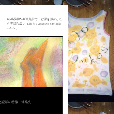
核兵器用Pu製造施設で、お湯を沸かした
ら平和利用？ (This is a Japanese anti-nuke
website.)
者と記載の特徴、連絡先