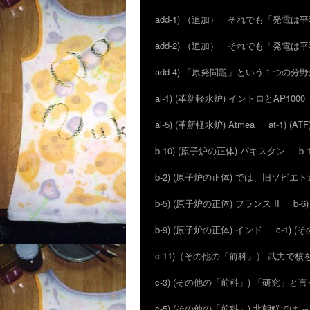
add-1) （追加） それでも「発電
add-2) （追加） それでも「発電
add-4) 「原発問題」という１つの
al-1) (革新軽水炉) イントロとAP1000
al-5) (革新軽水炉) Atmea
at-1) 
b-10) (原子炉の正体) パキスタン
b
b-2) (原子炉の正体) では、旧ソビ
b-5) (原子炉の正体) フランス II
b-
b-9) (原子炉の正体) インド
c-1)
c-11)（その他の「前科」） 武力で
c-3) (その他の「前科」) 「研究」
c-5) (その他の「前科」) 北朝鮮では 