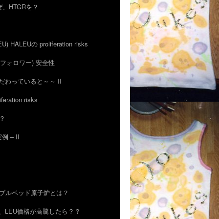
 なぜ、HTGRを？
EU) HALEUの proliferation risks
IFRとフォロワー) 安全性
uにこだわっていると～～ II
feration risks
の？
例 – II
R) ぺブルベッド原子炉とは？
ゃあ、LEU価格が高騰したら？？