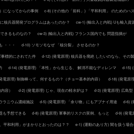
20年）になってからの事例
c-8) (その他の「前科」) 「平和利用」 のため
リア に核兵器開発プログラムはあったのか？
cw-1) (輸出入と内戦) Uも輸入
安心できるものなの？
cw-3) (輸出入と内戦) フランス国内でも 問題指摘が
ても ・・・
d-10) ソモソモなぜ 「核分裂」 させるのか？
発が軍事標的にされてた件
d-12) (発電原理) 核兵器を廃絶 したいのなら、そ
力
d-14) (発電原理) 「本性」から生じる、 解消不能なディレンマ
d-1
7) (発電原理) 制御棒って、何するもの？（チョー基本的内容）
d-18) (発
礎的内容）
d-2) (発電原理) じゃ、現在の軽水炉は？
d-3) (発電原理) 
）のウラニウム濃縮施設
d-5) (発電原理) 「余り物」にもアブナイ用途
d-6
、問題も予想できる
d-8) (発電原理) 軍事的リスクの実例、もっと
d-9) (
たら、平和利用」がまかりとおったのは？？
e-1) (運動のあり方) 闇を扱う場