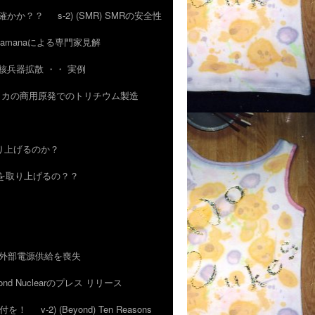
 気は確かか？？
s-2) (SMR) SMRの安全性
of. Ramanaによる専門家見解
その核兵器拡散 ・・ 実例
 アメリカの商用原発でのトリチウム製造
取り上げるのか？
TWRを取り上げるの？？
発、外部電源供給を喪失
nd Nuclearのプレス リリース
にご寄付を！
v-2) (Beyond) Ten Reasons