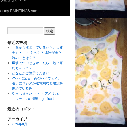
 my PAINTINGS site
最近の投稿
「海から取水しているから、大丈
夫」・・・ えっ？？ 津波が来た
時のことは？？
爆撃でつぶせなかったら、地上軍
だあ～～？？
どなたかご教示ください！
ZNPPに至る「死のハイウェイ」
沿いにロシアが送電網など建設を
進めている件
やっちまった ・・・ アメリカ、
サウディのU濃縮にgo ahead
最近のコメント
アーカイブ
2026年8月