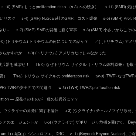
s-10) (SMR) もっとproliferation risks （s-3) への続き）
s-11) (SMR)
ろしいリスク
s-4) (SMR) NuScale社のSMR、コスト爆発
s-5) (SMR) Pr
っぷり～
s-7) (SMR) SMRの背後に蠢く軍事
s-8) (SMR) 小さいからこ
t-0) (トリチウム) トリチウムの何についての話か？
t-1) (トリチウム)
にをやらかすのか
t-3) (トリチウム) アメリカだけじゃなかった
で、核兵器を滅ぼせ！
Th-0) なぜトリウム サイクル（トリウム燃料原発）を
概要）
Th-2) トリウム サイクルの proliferation risk
tw-0) (TWR) なぜ
 (TWR) TWRの安全面での問題点
tw-3) (TWR) TWRのproliferation risk
feration — 原発そのものが一種の核兵器に？？
16日の、ウクライナの原発に関する論評
u-3) (ウクライナ) チェルノブイリ原
らロシアのエージェントが
u-5) (ウクライナ) ザポリージャ危機を受けて、 Beyo
um-1) (U鉱山）シンコロブエ、DRC
v -1) (Beyond) Beyond Nuclear