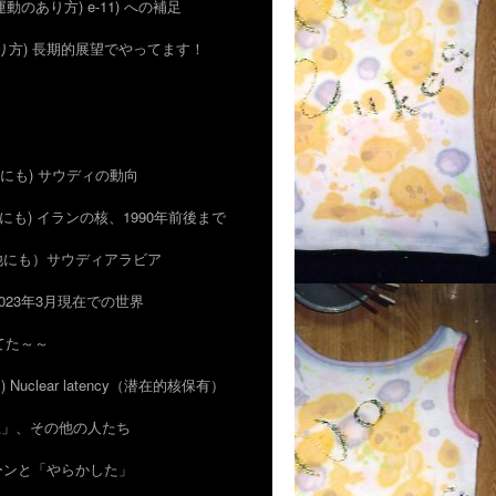
 (運動のあり方) e-11) への補足
のあり方) 長期的展望でやってます！
 (他にも) サウディの動向
 (他にも) イランの核、1990年前後まで
)（他にも）サウディアラビア
) 2023年3月現在での世界
ってた～～
ン) Nuclear latency（潜在的核保有）
的抑止」、その他の人たち
がカーンと「やらかした」