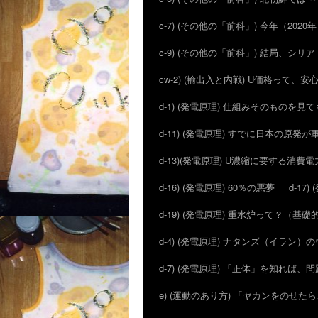
c-7) (その他の「前科」) 今年（20
c-9) (その他の「前科」) 結局、シ
cw-2) (輸出入と内戦) U価格って、
d-1) (発電原理) 仕組みそのものを見
d-11) (発電原理) すでに日本の原
d-13)(発電原理) U濃縮に要する消費電
d-16) (発電原理) 60％の悪夢
d-1
d-19) (発電原理) 重水炉って？（基
d-4) (発電原理) ナタンズ（イラン
d-7) (発電原理) 「正体」を知れば
e) (運動のあり方) 「ヤカンをのせ