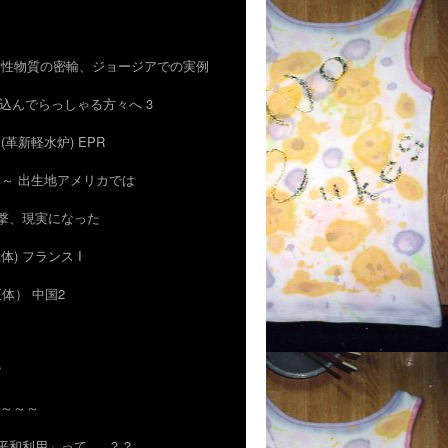
術や放射性物質の密輸、ジョージアでの実例
信じ込んでらっしゃる方々へ 3
4) (革新軽水炉) EPR
は ～ 出生地アメリカでは
ー攻撃、現実になった
正体) フランス I
正体） 中国2
？
も～～～
「平和利用」って … ？？