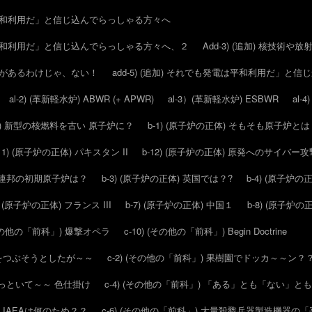
は平和利用だ」と信じ込んでらっしゃる方々へ
は平和利用だ」と信じ込んでらっしゃる方々へ、２
Add-3) (追加) 核技
分野があるわけじゃ、ない！
add-5) (追加) それでも発電は平和利用だ」と
al-2) (革新軽水炉) ABWR (+ APWR)
al-3）(革新軽水炉) ESBWR
al-
(ATF) 新型の核燃料を古い 原子炉に？
b-1) (原子炉の正体) そもそも原子炉と
-11) (原子炉の正体) パキスタン II
b-12) (原子炉の正体) 原発へのサイバ
エト連邦の初期原子炉は？
b-3) (原子炉の正体) 英国では？?
b-4) (原子炉の
6) (原子炉の正体) フランス III
b-7) (原子炉の正体) 中国１
b-8) (原子炉の
 (その他の「前科」) 爆撃オペラ
c-10) (その他の「前科」) Begin Doctrine
核をつぶそうとしたが～～
c-2) (その他の「前科」) 果樹園でドッカ～～ン？
と言っといて～～ 色仕掛け
c-4) (その他の「前科」) 「ある」とも「ない」と
～ IAEAは何のため？？
c-6) (その他の「前科」) 大量殺戮兵器製造機器の