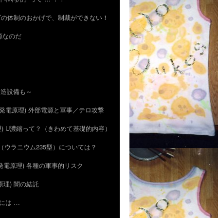
のハズの体制のおかげで、制裁ができない！
資源なのだ
の製造設備も～
5) (発電原理) 外部電源と軍事／テロ攻撃
電原理) U濃縮って？（きわめて基礎的内容）
広島型（ウラニウム235型）については？
) (発電原理) 各種の軍事的リスク
発電原理) 闇の結託
合には …