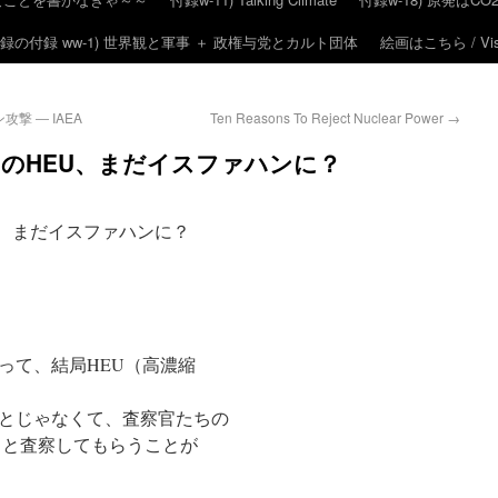
録の付録 ww-1) 世界観と軍事 ＋ 政権与党とカルト団体
絵画はこちら / Visit
 ― IAEA
Ten Reasons To Reject Nuclear Power
→
ランのHEU、まだイスファハンに？
EU、まだイスファハンに？
って、結局HEU（高濃縮
とじゃなくて、査察官たちの
りと査察してもらうことが