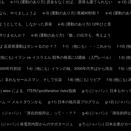
題も
e-11) (運動のあり方) 資金をなくせば、 原発も建てられない
e-12)
ールなら、やりましょうよ
e-3) (運動のあり方) 壊滅90秒前？
e-4) (運動
させようとしても、しなかった原発
e-6) (運動のあり方) 12年ひと昔
スを作りませんか？
e-8) (運動のあり方) 「敵」の出方も、考えよう
ければ 反原発運動はポシャるのか？？
f-1) （他にも）・・これから
f-10)
2) (他にも) イラン vs イスラエル 戦争の根底にU濃縮 （入門レベル）
f-2)
2000年代初頭
f-4)（他にも）イランの核、2000年代半ばから現在
f-5
他にも）哀れなセールスマン、そして伝染
f-8) (他にも) リビア
f-9) (他にも
) wise による、ITERのproliferation risks指摘
g-1) (ジャパン）日本もや
ウォーム ⇒ メルトダウンかも
g-11) 日本の核兵器プログラム
g-12) (ジャパ
3) （ジャパン）「潜在的核抑止」って・・？？
g-4) (ジャパン) 「潜在
6) (ジャパン) 発電所内部からのサボタージュ
g-7) (ジャパン) 日本企業