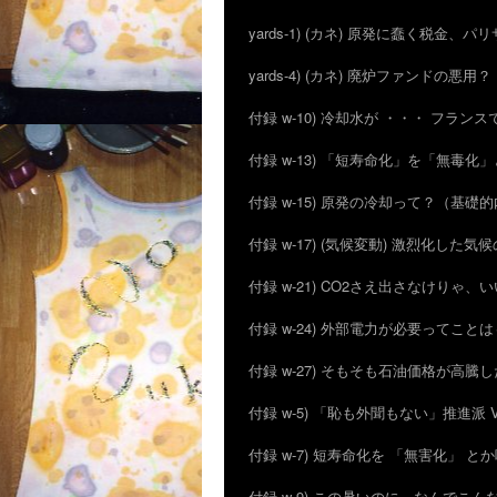
yards-1) (カネ) 原発に蠢く税金、
yards-4) (カネ) 廃炉ファンドの悪用？ I
付録 w-10) 冷却水が ・・・ フラン
付録 w-13) 「短寿命化」を「無
付録 w-15) 原発の冷却って？（基礎
付録 w-17) (気候変動) 激烈化した気
付録 w-21) CO2さえ出さなけりゃ、
付録 w-24) 外部電力が必要ってこと
付録 w-27) そもそも石油価格が高騰
付録 w-5) 「恥も外聞もない」推進
付録 w-7) 短寿命化を 「無害化」 
付録 w-9) この暑いのに、なんでこ