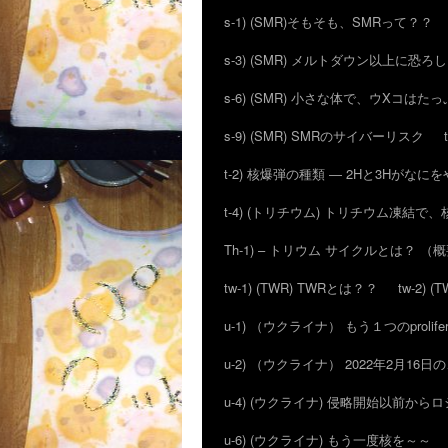
s-1) (SMR)そもそも、SMRって？？
s-3) (SMR) メルトダウン以上に恐
s-6) (SMR) 小さな体で、ウXコはた
s-9) (SMR) SMRのサイバーリスク
t-2) 核爆弾の種類 ― 2Hと3Hがな
t-4) (トリチウム) トリチウム凍結
Th-1) – トリウム サイクルとは？ （
tw-1) (TWR) TWRとは？？
tw-2)
u-1) （ウクライナ） もう１つのproli
u-2) （ウクライナ） 2022年2月
u-4) (ウクライナ) 侵略開始以前か
u-6) (ウクライナ) もう一度核を～～