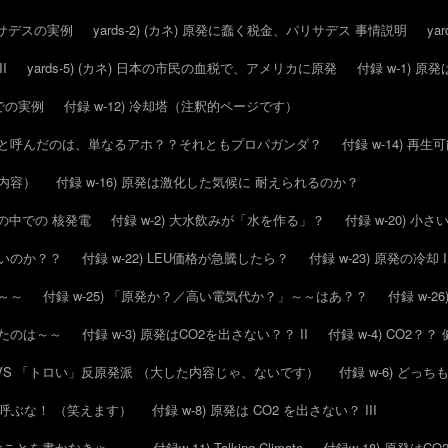
パリサデスの実例
yards-2) (カネ) 原発に蠢く税金、パリサデス 事情説明
ya
I
yards-5) (カネ) 日本の市民の血税で、アメリカに原発
付録 w-1) 
スでの実例
付録 w-12) 冷却塔（注釈的ページです）
毒化」と呼んだのは、単なるアホ？？それともプロパガンダ？
付録 w-14) 再
的内容）
付録 w-16) 原発は激化した気候に 耐えられるのか？
候の中での 核発電
付録 w-2) 大水飲みが「水を作る」？
付録 w-20) 
いいのか？？
付録 w-22) LEU価格が急騰したら？
付録 w-23) 原発の冷却 I
は～～
付録 w-25) 「原発か？／高い電気代か？」～～はあ？？
付録 w-
したのは～～
付録 w-3) 原発はCO2を出さない？？ II
付録 w-4) CO2
派 VS 「トロい」反原発派 （大した内容じゃ、ないです）
付録 w-6) どっ
とか呼ぶな！ （笑えます）
付録 w-8) 原発は CO2 を出さない？ III
んなことを書かなきゃ～～
付録w-11) Talking Climate
付録w-18) 原発はC