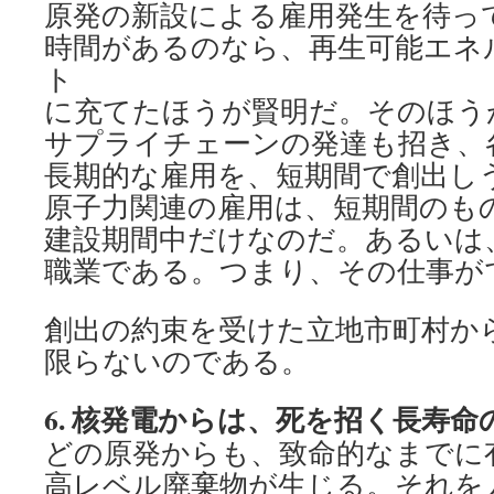
原発の新設による雇用発生を待っ
時間があるのなら、再生可能エネ
ト
に充てたほうが賢明だ。そのほう
サプライチェーンの発達も招き、
長期的な雇用を、短期間で創出し
原子力関連の雇用は、短期間のも
建設期間中だけなのだ。あるいは
職業である。つまり、その仕事が
創出の約束を受けた立地市町村か
限らないのである。
6.
核発電からは、死を招く長寿命
どの原発からも、致命的なまでに
高レベル廃棄物が生じる。それを