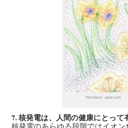
“Narcissus”, upper part
7.
核発電は、人間の健康にとって
核発電のあらゆる段階ではイオン