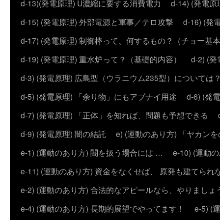
d-13)(発電原理) U濃縮に要する消費電力
d-14) (
d-15) (発電原理) 外部電源と軍事／テロ攻撃
d-16) (
d-17) (発電原理) 制御棒って、何するもの？（チョー基
d-19) (発電原理) 重水炉って？（基礎的内容）
d-2)
d-3) (発電原理) 広島型（ウラニウム235型）については
d-5) (発電原理) 「余り物」にもアブナイ用途
d-6) 
d-7) (発電原理) 「正体」を知れば、問題も予想できる
d-9) (発電原理) 闇の結託
e) (運動のあり方) 「ヤ
e-1) (運動のあり方) 闇を扱う場合には …
e-10) (
e-11) (運動のあり方) 資金をなくせば、 原発も建てられ
e-2) (運動のあり方) 合法的なアピールなら、やりましょ
e-4) (運動のあり方) 長期的展望でやってます！
e-5