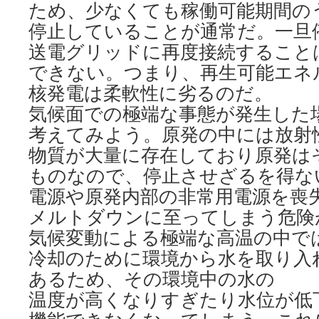
ため、少なくても稼働可能期間のう
停止していることが通常だ。一旦
送電グリッドに再度接続すること
できない。つまり、再生可能エネ
核発電は柔軟性に劣るのだ。
気候面での極端な事態が発生した
考えてみよう。原発の中には放射
物質が大量に存在しており原発は
ものなので、停止させざるを得な
電源や原発内部の非常用電源を喪
メルトダウンに至ってしまう危険
気候変動による極端な高温の中で
冷却のために環境から水を取り入
あるため、その環境中の水の
温度が高くなりすぎたり水位が低