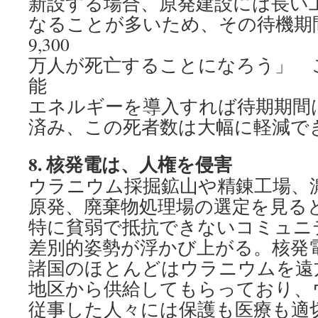
新設する場合、原発建設には長い
なることが多いため、その待機期
9,300
万人が死亡することになろう」 
能
エネルギーを導入すれば待期期間
済み、この死者数は大幅に軽減で
8.
核発電は、人権を侵害
ウラニウム採掘鉱山や精錬工場、
原発、廃棄物処理場の選定を見る
特に貧弱で抵抗できないコミュニ
差別的姿勢が浮かび上がる。核発
諸国のほとんどはウラニウムを遠
地区から供給してもらっており、
従事した人々には保護も医療も適