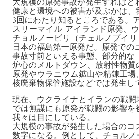
大規模の原発事故が発生すればど
健康と環境への被害が及ぶかは、
3回にわたり知るところである。
スリーマイル アイランド原発、
チョルノービリ（チェルノブイリ
日本の福島第一原発だ。原発での
事故寸前といえる事態、部分的な
炉心のメルトダウン、放射性物質
原発やウラニウム鉱山や精錬工場
核廃棄物保管施設などでは発生し
現在、ウクライナとイランの戦闘
では無謀にも原発が戦闘の影響を
我々は目にしている。
大規模の事故が発生した場合のコ
数字になる。例として、チョルノ