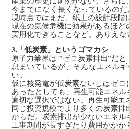
産業の歴史に前例がない。さらに
今までになく長くなっているのだ
現時点ではまだ、紙上の設計段階
現在の気候危機に効果があるほど
実用化できることなど、ありえな
3.
「低炭素」というゴマカシ
原子力業界は ”ゼロ炭素排出”だと
息まいているが、そんなエネルギ
い。
仮に核発電が低炭素ないしはゼロ
あったとしても、再生可能エネル
適切な選択ではない。再生可能エ
同じ投資規模でより多くの炭素排
からだ。炭素排出が少ないエネル
工事期間が長すぎたり費用がかか