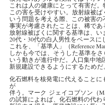
これは人の健康にとって有害だ。
この害を受けやすい。放射線被ば
いう問題を考える際、この被害の
事実が考慮されたことは、稀であ
放射線被ばくに関する基準は、い
20代・30代の白人男性をベース
これを、「基準人」（Reference 
しかも今では、そうした基準をさ
いう動きが進行中だ。人口集中地
新規建設できるようにするためだ
化石燃料を核発電に代えることに
が
伴う。マーク ジェイコブソン（Mark 
の試算によれば、化石燃料の代わ