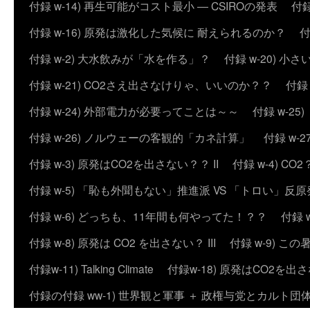
付録 w-14) 再生可能がコスト最小 ― CSIROの発表
付録
付録 w-16) 原発は激化した気候に 耐えられるのか？
付
付録 w-2) 大水飲みが「水を作る」？
付録 w-20) 
付録 w-21) CO2さえ出さなけりゃ、いいのか？？
付録
付録 w-24) 外部電力が必要ってことは～～
付録 w-2
付録 w-26) ノルウェーの客観的「カネ計算」
付録 w
付録 w-3) 原発はCO2を出さない？？ II
付録 w-4) 
付録 w-5) 「恥も外聞もない」推進派 VS 「トロい」
付録 w-6) どっちも、11年間も何やってた！？？
付録 
付録 w-8) 原発は CO2 を出さない？ III
付録 w-9) 
付録w-11) Talking Climate
付録w-18) 原発はCO2を出さ
付録の付録 ww-1) 世界観と軍事 ＋ 政権与党とカルト団