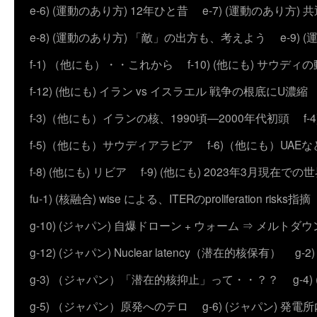
e-6) (運動のあり方) 12年ひと昔
e-7) (運動のあり方
e-8) (運動のあり方) 「敵」の出方も、考えよう
e-9
f-1) （他にも）・・これから
f-10) (他にも) サウディ
f-12) (他にも) イラン vs イスラエル 戦争の根底にU濃
f-3)（他にも）イランの核、1990頃―2000年代初頭
f
f-5)（他にも）サウディアラビア
f-6)（他にも）UAEな
f-8) (他にも) リビア
f-9) (他にも) 2023年3月現在での
fu-1) (核融合) wise による、ITERのproliferation risks指摘
g-10) (ジャパン) 自爆ドローン + ウォーム ⇒ メルトダ
g-12) (ジャパン) Nuclear latency（潜在的核保有）
g-
g-3) （ジャパン）「潜在的核抑止」って・・？？
g-
g-5) （ジャパン）原発へのテロ
g-6) (ジャパン) 