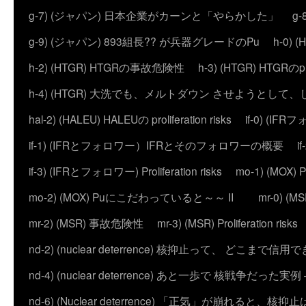
g-7) (ジャパン) 日本企業がカーンと「やらかした」
g
g-9) (ジャパン) 893組長?? が兵器グレードのPu
h-0)
h-2) (HTGR) HTGRの事故危険性
h-3) (HTGR) HTGRのprol
h-4) (HTGR) 大洗でも、メルトダウン させようとして
hal-2) (HALEU) HALEUの proliferation risks
if-0) (I
if-1) (IFRとフォロワー）IFRとそのフォロワーの概要
i
if-3) (IFRとフォロワー) Proliferation risks
mo-1) (MO
mo-2) (MOX) Puにこだわっていると～～ II
mr-0) 
mr-2) (MSR) 事故危険性
mr-3) (MSR) Proliferation risks
nd-2) (nuclear deterrence) 核抑止って、 どこまで信
nd-4) (nuclear deterrence) あと一歩で 核戦争だった実例 – 
nd-6) (Nuclear deterrence) 「正気」が崩れると、核抑