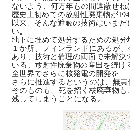
ないよう、何万年もの間遮蔽せね
歴史上初めての放射性廃棄物が19
以来、そんな遮蔽の技術はいまだ
い。
地下に埋めて処分するための処分
１か所、フィンランドにあるが、
あり、技術と倫理の両面で未解決
いる。放射性廃棄物の産出を続け
全世界でさらに核発電の開発を
さらに推進するというのは、無責
そのものも、死を招く核廃棄物も
残してしまうことになる。