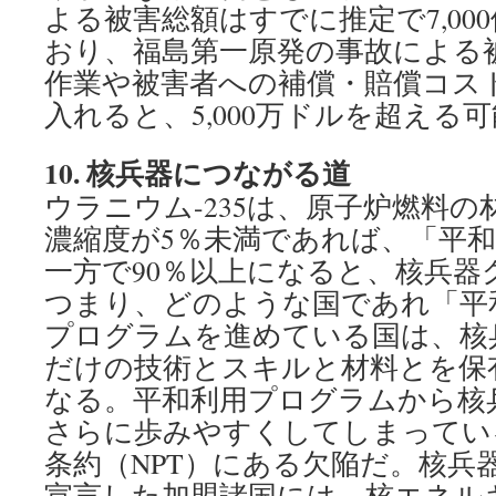
よる被害総額はすでに推定で7,00
おり、福島第一原発の事故による
作業や被害者への補償・賠償コス
入れると、5,000万ドルを超える
10.
核兵器につながる道
ウラニウム-235は、原子炉燃料
濃縮度が5％未満であれば、「平
一方で90％以上になると、核兵器
つまり、どのような国であれ「平
プログラムを進めている国は、核
だけの技術とスキルと材料とを保
なる。平和利用プログラムから核
さらに歩みやすくしてしまってい
条約（NPT）にある欠陥だ。核兵
宣言した加盟諸国には、核エネル