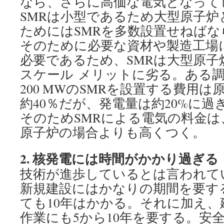
なら、さらに高価な電気となって
SMRは小型であるため大型原子炉
ためにはSMRを多数設置せねば
そのために必要な資材や製造工場
必要であるため、SMRは大型原子
スケール メリットに劣る。ある
200 MWのSMRを設置する費用
約40％だが、発電量は約20%に過
そのためSMRによる電気の料金は
原子炉の場合よりも高くつく。
2.
核発電には時間がかかり過ぎる
技術が進歩しているとは言われて
新規建設にはかなりの期間を要す
ても10年はかかる。それに加え、
作業にも5から10年を要する。安