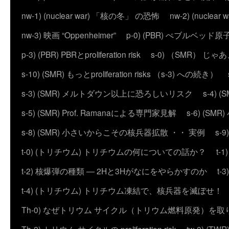
nw-1) (nuclear war) 「核の冬」 の恐怖
nw-2) (nuc
nw-3) 映画 “Oppenheimer”
p-0) (PBR) ぺブルベッド
p-3) (PBR) PBRとproliferation risk
s-0) （SMR） じ
s-10) (SMR) もっとproliferation risks （s-3) への続き）
s-3) (SMR) メルトダウン以上に恐ろしいリスク
s-4)
s-5) (SMR) Prof. Ramanaによる専門家見解
s-6) (
s-8) (SMR) 小さいからこその核兵器拡散 ・・ 実例
s-
t-0) (トリチウム) トリチウムの何についての話か？
t
t-2) 核爆弾の種類 ― 2Hと3Hがなにをやらかすのか
t
t-4) (トリチウム) トリチウム凍結で、核兵器を滅ぼせ！
Th-0) なぜトリウム サイクル（トリウム燃料原発）を