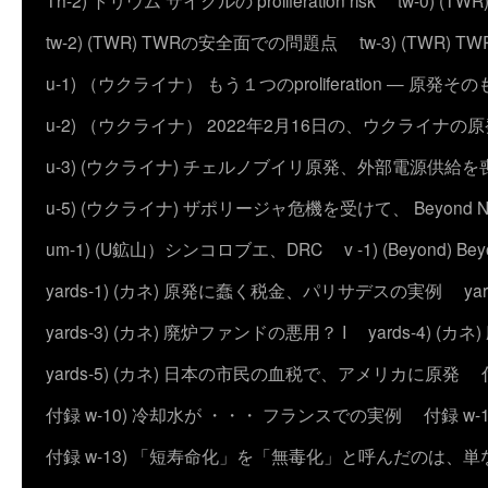
Th-2) トリウム サイクルの proliferation risk
tw-0) (
tw-2) (TWR) TWRの安全面での問題点
tw-3) (TWR) TWRの
u-1) （ウクライナ） もう１つのproliferation — 
u-2) （ウクライナ） 2022年2月16日の、ウクライナ
u-3) (ウクライナ) チェルノブイリ原発、外部電源供給を
u-5) (ウクライナ) ザポリージャ危機を受けて、 Beyond 
um-1) (U鉱山）シンコロブエ、DRC
v -1) (Beyond)
yards-1) (カネ) 原発に蠢く税金、パリサデスの実例
y
yards-3) (カネ) 廃炉ファンドの悪用？ I
yards-4) (
yards-5) (カネ) 日本の市民の血税で、アメリカに原発
付録 w-10) 冷却水が ・・・ フランスでの実例
付録 w
付録 w-13) 「短寿命化」を「無毒化」と呼んだのは