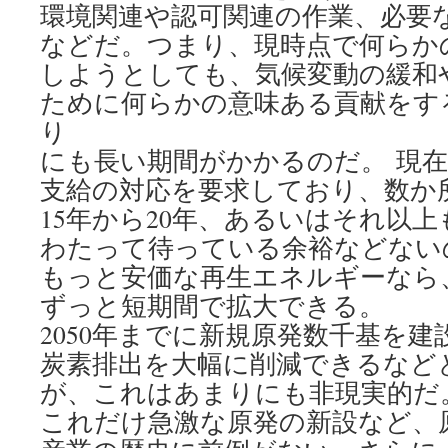
環境関連や認可関連の作業、必要
などだ。つまり、現時点で何らか
しようとしても、気候変動の緩和
ために何らかの意味ある貢献をす
り
にも長い期間がかかるのだ。 現
支給の対応を要求しており、数か
15年から20年、あるいはそれ以
わたって待っている余裕などない
もっと安価な再生エネルギーなら
ずっと短期間で拡大できる。
2050年までに新規原発数千基を
炭素排出を大幅に削減できるなど
が、これはあまりにも非現実的だ
これだけ急激な原発の新設など、