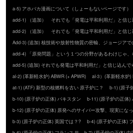
a-5) アホバカ漫画について（しょーもないページです）
add-1) （追加） それでも「発電は平和利用だ」と信
add-2) （追加） それでも「発電は平和利用だ」と
Add-3) (追加) 核技術や放射性物質の密輸、ジョージア
add-4) 「原発問題」という１つの分野があるわけじゃ
add-5) (追加) それでも発電は平和利用だ」と信じ込ん
al-2) (革新軽水炉) ABWR (+ APWR)
al-3）(革新軽水炉)
at-1) (ATF) 新型の核燃料を古い 原子炉に？
b-1) (
b-10) (原子炉の正体) パキスタン
b-11) (原子炉の正体)
b-12) (原子炉の正体) 原発へのサイバー攻撃、現実にな
b-3) (原子炉の正体) 英国では？?
b-4) (原子炉の正体) 
b-6) (原子炉の正体) フランス III
b-7) (原子炉の正体) 