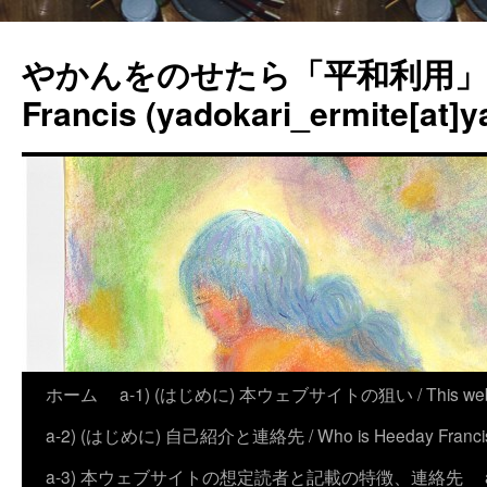
やかんをのせたら「平和利用」？
Francis (yadokari_ermite[at]y
ホーム
a-1) (はじめに) 本ウェブサイトの狙い / This website
a-2) (はじめに) 自己紹介と連絡先 / Who is Heeday Francis, an
a-3) 本ウェブサイトの想定読者と記載の特徴、連絡先