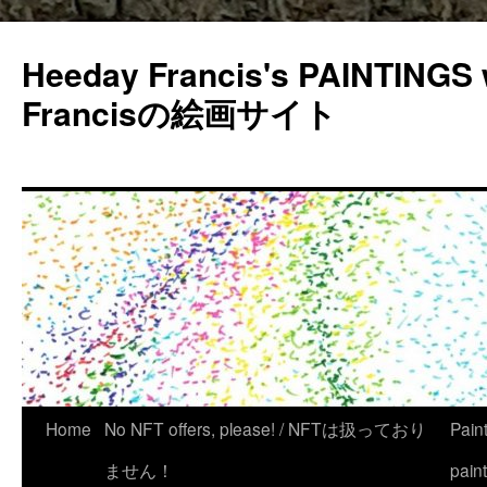
Heeday Francis's PAINTINGS 
Francisの絵画サイト
Home
No NFT offers, please! / NFTは扱っており
Pain
ません！
pain