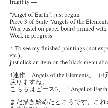
fragility —
“Angel of Earth”, just begun
Piece 3 of Suite “Angels of the Element
Wax pastel on paper board primed with
Work in progress
* To see my finished paintings (not exp
etc.),
just click an item on the black menu abo
4連作「Angels of the Elemen
戻りますね。
こちらはピース3、「Angel of Ea
まだ描き始めたところです。これ