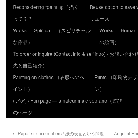
Reconsidering “painting” / 描く
Reuse cotton to sa
って？？
リユース
Works — Spiritual （スピリチャル
Works — Human
な作品）
の絵画）
To order or inquire (Contact info & self intro) /
先と自己紹介）
Painting on clothes （衣服へのペ
Prints （印刷物デ
イント）
ン）
(;; ^o^) / Fun page — amateur male soprano（遊び
のページ）
←
Paper surface matters / 紙の表面という問題
“Angel of Ea