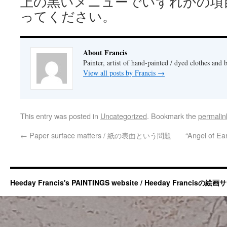
上の黒いメニューでいずれかの項
ってください。
About Francis
Painter, artist of hand-painted / dyed clothes and 
View all posts by Francis
→
This entry was posted in
Uncategorized
. Bookmark the
permalin
←
Paper surface matters / 紙の表面という問題
“Angel of Ea
Heeday Francis's PAINTINGS website / Heeday Francisの絵