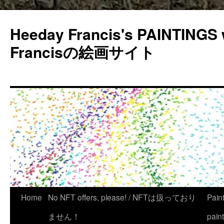
Heeday Francis's PAINTINGS 
Francisの絵画サイト
Home
No NFT offers, please! / NFTは扱っており
Pain
ません！
pain