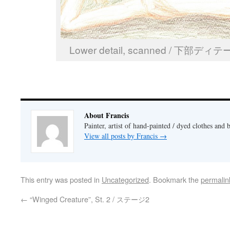
Lower detail, scanned / 下
About Francis
Painter, artist of hand-painted / dyed clothes and 
View all posts by Francis
→
This entry was posted in
Uncategorized
. Bookmark the
permalin
←
“Winged Creature”, St. 2 / ステージ2