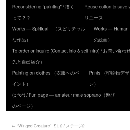
Reconsidering “painting” / 描く
Reuse cotton to sa
って？？
リユース
Works — Spiritual （スピリチャル
Works — Human
な作品）
の絵画）
To order or inquire (Contact info & self intro) /
先と自己紹介）
Painting on clothes （衣服へのペ
Prints （印刷物デ
イント）
ン）
(;; ^o^) / Fun page — amateur male soprano（遊び
のページ）
←
“Winged Creature”, St. 2 / ステージ2