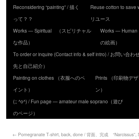
Reconsidering “painting” / 描く
Reuse cotton to sa
って？？
リユース
Works — Spiritual （スピリチャル
Works — Human
な作品）
の絵画）
To order or inquire (Contact info & self intro) /
先と自己紹介）
Painting on clothes （衣服へのペ
Prints （印刷物デ
イント）
ン）
(;; ^o^) / Fun page — amateur male soprano（遊び
のページ）
←
Pomegranate T-shirt, back, done / 背面、完成
“Narcissu