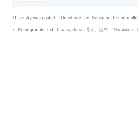
This entry was posted in
Uncategorized
. Bookmark the
permalin
←
Pomegranate T-shirt, back, done / 背面、完成
“Narcissu