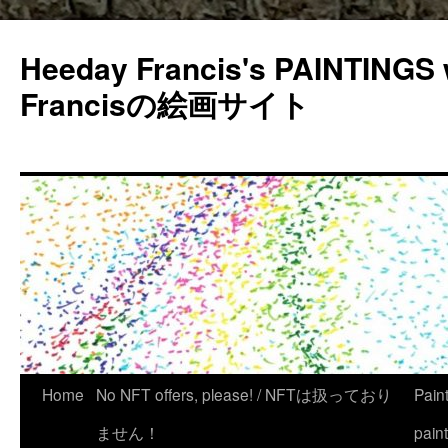
Heeday Francis's PAINTINGS 
Francisの絵画サイト
Home
No NFT offers, please! / NFTは扱っており
Pain
ません！
pain