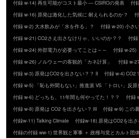
付録 w-14) 再生可能がコスト最小 ― CSIROの発表
付録
付録 w-16) 原発は激化した気候に 耐えられるのか？
付
付録 w-2) 大水飲みが「水を作る」？
付録 w-20) 
付録 w-21) CO2さえ出さなけりゃ、いいのか？？
付録
付録 w-24) 外部電力が必要ってことは～～
付録 w-2
付録 w-26) ノルウェーの客観的「カネ計算」
付録 w
付録 w-3) 原発はCO2を出さない？？ II
付録 w-4) 
付録 w-5) 「恥も外聞もない」推進派 VS 「トロい」
付録 w-6) どっちも、11年間も何やってた！？？
付録 
付録 w-8) 原発は CO2 を出さない？ III
付録 w-9) 
付録w-11) Talking Climate
付録w-18) 原発はCO2を出さ
付録の付録 ww-1) 世界観と軍事 ＋ 政権与党とカルト団