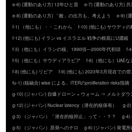
e-6) (運動のあり方) 12年ひと昔
e-7) (運動のあり方
e-8) (運動のあり方) 「敵」の出方も、考えよう
e-9
f-1) （他にも）・・これから
f-10) (他にも) サウディ
f-12) (他にも) イラン vs イスラエル 戦争の根底にU濃
f-3)（他にも）イランの核、1990頃―2000年代初頭
f
f-5)（他にも）サウディアラビア
f-6)（他にも）UAEな
f-8) (他にも) リビア
f-9) (他にも) 2023年3月現在での
fu-1) (核融合) wise による、ITERのproliferation risks指摘
g-10) (ジャパン) 自爆ドローン + ウォーム ⇒ メルトダ
g-12) (ジャパン) Nuclear latency（潜在的核保有）
g-
g-3) （ジャパン）「潜在的核抑止」って・・？？
g-
g-5) （ジャパン）原発へのテロ
g-6) (ジャパン) 