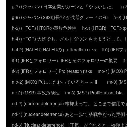
g-7) (ジャパン) 日本企業がカーンと「やらかした」
g
g-9) (ジャパン) 893組長?? が兵器グレードのPu
h-0)
h-2) (HTGR) HTGRの事故危険性
h-3) (HTGR) HTGRのprol
h-4) (HTGR) 大洗でも、メルトダウン させようとして
hal-2) (HALEU) HALEUの proliferation risks
if-0) (I
if-1) (IFRとフォロワー）IFRとそのフォロワーの概要
i
if-3) (IFRとフォロワー) Proliferation risks
mo-1) (MO
mo-2) (MOX) Puにこだわっていると～～ II
mr-0) 
mr-2) (MSR) 事故危険性
mr-3) (MSR) Proliferation risks
nd-2) (nuclear deterrence) 核抑止って、 どこまで信
nd-4) (nuclear deterrence) あと一歩で 核戦争だった実例 – 
nd-6) (Nuclear deterrence) 「正気」が崩れると、核抑