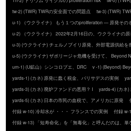
Th-2) トリウム サイクルの proliferation risk
tw-0) (
tw-2) (TWR) TWRの安全面での問題点
tw-3) (TWR) TWRの
u-1) （ウクライナ） もう１つのproliferation — 
u-2) （ウクライナ） 2022年2月16日の、ウクライナ
u-3) (ウクライナ) チェルノブイリ原発、外部電源供給を
u-5) (ウクライナ) ザポリージャ危機を受けて、 Beyond 
um-1) (U鉱山）シンコロブエ、DRC
v -1) (Beyond)
yards-1) (カネ) 原発に蠢く税金、パリサデスの実例
y
yards-3) (カネ) 廃炉ファンドの悪用？ I
yards-4) (
yards-5) (カネ) 日本の市民の血税で、アメリカに原発
付録 w-10) 冷却水が ・・・ フランスでの実例
付録 w
付録 w-13) 「短寿命化」を「無毒化」と呼んだのは