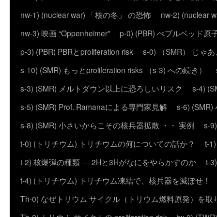
nw-1) (nuclear war) 「核の冬」 の恐怖
nw-2) (nuc
nw-3) 映画 “Oppenheimer”
p-0) (PBR) ぺブルベッド
p-3) (PBR) PBRとproliferation risk
s-0) （SMR） じ
s-10) (SMR) もっとproliferation risks （s-3) への続き）
s-3) (SMR) メルトダウン以上に恐ろしいリスク
s-4)
s-5) (SMR) Prof. Ramanaによる専門家見解
s-6) (
s-8) (SMR) 小さいからこその核兵器拡散 ・・ 実例
s-
t-0) (トリチウム) トリチウムの何についての話か？
t
t-2) 核爆弾の種類 ― 2Hと3Hがなにをやらかすのか
t
t-4) (トリチウム) トリチウム凍結で、核兵器を滅ぼせ！
Th-0) なぜトリウム サイクル（トリウム燃料原発）を