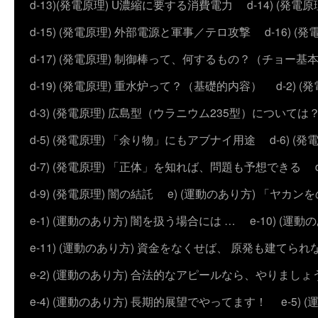
d-13)(発電原理) U濃縮に要する消費電力
d-14) (
d-15) (発電原理) 外部電源と軍事／テロ攻撃
d-16) (
d-17) (発電原理) 制御棒って、何するもの？（チョー基
d-19) (発電原理) 重水炉って？（基礎的内容）
d-2)
d-3) (発電原理) 広島型（ウラニウム235型）については
d-5) (発電原理) 「余り物」にもアブナイ用途
d-6) 
d-7) (発電原理) 「正体」を知れば、問題も予想できる
d-9) (発電原理) 闇の結託
e) (運動のあり方) 「ヤ
e-1) (運動のあり方) 闇を扱う場合には …
e-10) (
e-11) (運動のあり方) 資金をなくせば、 原発も建てられ
e-2) (運動のあり方) 合法的なアピールなら、やりましょ
e-4) (運動のあり方) 長期的展望でやってます！
e-5