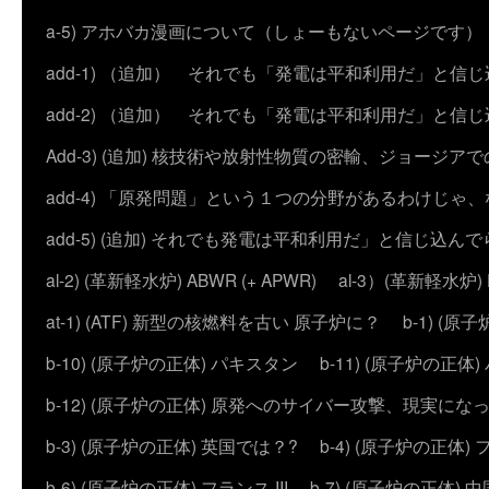
a-5) アホバカ漫画について（しょーもないページです）
add-1) （追加） それでも「発電は平和利用だ」と信
add-2) （追加） それでも「発電は平和利用だ」と
Add-3) (追加) 核技術や放射性物質の密輸、ジョージア
add-4) 「原発問題」という１つの分野があるわけじゃ
add-5) (追加) それでも発電は平和利用だ」と信じ込ん
al-2) (革新軽水炉) ABWR (+ APWR)
al-3）(革新軽水炉)
at-1) (ATF) 新型の核燃料を古い 原子炉に？
b-1) (
b-10) (原子炉の正体) パキスタン
b-11) (原子炉の正体)
b-12) (原子炉の正体) 原発へのサイバー攻撃、現実にな
b-3) (原子炉の正体) 英国では？?
b-4) (原子炉の正体) 
b-6) (原子炉の正体) フランス III
b-7) (原子炉の正体) 