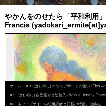
やかんをのせたら「平和利用」？
Francis (yadokari_ermite[at]y
ホーム
a-1) (はじめに) 本ウェブサイトの狙い / This website
a-2) (はじめに) 自己紹介と連絡先 / Who is Heeday Francis, an
a-3) 本ウェブサイトの想定読者と記載の特徴、連絡先