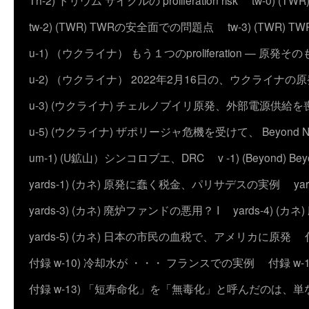
Th-2) トリウム サイクルの proliferation risk
tw-0) (
tw-2) (TWR) TWRの安全面での問題点
tw-3) (TWR) TWRの
u-1) （ウクライナ） もう１つのproliferation — 
u-2) （ウクライナ） 2022年2月16日の、ウクライナ
u-3) (ウクライナ) チェルノブイリ原発、外部電源供給を
u-5) (ウクライナ) ザポリージャ危機を受けて、 Beyond 
um-1) (U鉱山）シンコロブエ、DRC
v -1) (Beyond)
yards-1) (カネ) 原発に蠢く税金、パリサデスの実例
y
yards-3) (カネ) 廃炉ファンドの悪用？ I
yards-4) (
yards-5) (カネ) 日本の市民の血税で、アメリカに原発
付録 w-10) 冷却水が ・・・ フランスでの実例
付録 w
付録 w-13) 「短寿命化」を「無毒化」と呼んだのは