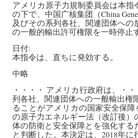
アメリカ原子力規制委員会は本指令
の下で、中国广核集团（China General
及びその系列各社、関連団体への
の一般的輸出許可権限を一時停止
日付:
本指令は、直ちに発効する。
中略
・・・・ アメリカ行政府は、・・・
列各社、関連団体への一般輸出権
ることがアメリカの国家安全保障を
の原子力エネルギー法（改訂後）
体の防衛と安全保障とを強化する
と判断した。本決定は、2018年