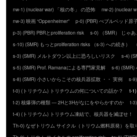
nw-1) (nuclear war) 「核の冬」 の恐怖
nw-2) (nuc
nw-3) 映画 “Oppenheimer”
p-0) (PBR) ぺブルベッド
p-3) (PBR) PBRとproliferation risk
s-0) （SMR） じ
s-10) (SMR) もっとproliferation risks （s-3) への続き）
s-3) (SMR) メルトダウン以上に恐ろしいリスク
s-4)
s-5) (SMR) Prof. Ramanaによる専門家見解
s-6) (
s-8) (SMR) 小さいからこその核兵器拡散 ・・ 実例
s-
t-0) (トリチウム) トリチウムの何についての話か？
t
t-2) 核爆弾の種類 ― 2Hと3Hがなにをやらかすのか
t
t-4) (トリチウム) トリチウム凍結で、核兵器を滅ぼせ！
Th-0) なぜトリウム サイクル（トリウム燃料原発）を