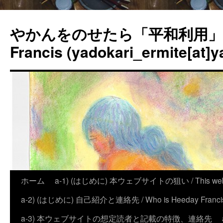
やかんをのせたら「平和利用」？
Francis (yadokari_ermite[at]y
ホーム
a-1) (はじめに) 本ウェブサイトの狙い / This website
a-2) (はじめに) 自己紹介と連絡先 / Who is Heeday Francis, an
a-3) 本ウェブサイトの想定読者と記載の特徴、連絡先