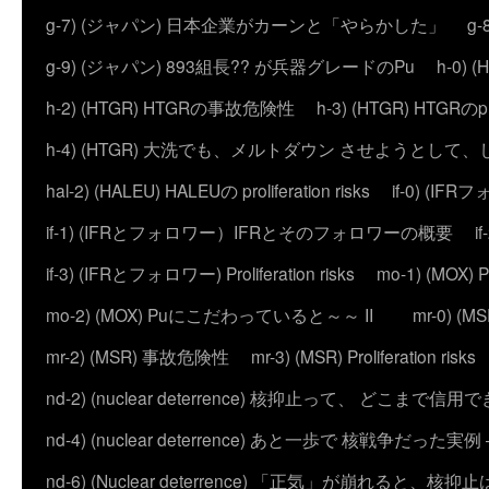
g-7) (ジャパン) 日本企業がカーンと「やらかした」
g
g-9) (ジャパン) 893組長?? が兵器グレードのPu
h-0)
h-2) (HTGR) HTGRの事故危険性
h-3) (HTGR) HTGRのprol
h-4) (HTGR) 大洗でも、メルトダウン させようとして
hal-2) (HALEU) HALEUの proliferation risks
if-0) (I
if-1) (IFRとフォロワー）IFRとそのフォロワーの概要
i
if-3) (IFRとフォロワー) Proliferation risks
mo-1) (MO
mo-2) (MOX) Puにこだわっていると～～ II
mr-0) 
mr-2) (MSR) 事故危険性
mr-3) (MSR) Proliferation risks
nd-2) (nuclear deterrence) 核抑止って、 どこまで信
nd-4) (nuclear deterrence) あと一歩で 核戦争だった実例 – 
nd-6) (Nuclear deterrence) 「正気」が崩れると、核抑