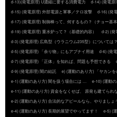
d-13)(発電原理) U濃縮に要する消費電力
d-14) (
d-15) (発電原理) 外部電源と軍事／テロ攻撃
d-16) (
d-17) (発電原理) 制御棒って、何するもの？（チョー基
d-19) (発電原理) 重水炉って？（基礎的内容）
d-2)
d-3) (発電原理) 広島型（ウラニウム235型）については
d-5) (発電原理) 「余り物」にもアブナイ用途
d-6) 
d-7) (発電原理) 「正体」を知れば、問題も予想できる
d-9) (発電原理) 闇の結託
e) (運動のあり方) 「ヤ
e-1) (運動のあり方) 闇を扱う場合には …
e-10) (
e-11) (運動のあり方) 資金をなくせば、 原発も建てられ
e-2) (運動のあり方) 合法的なアピールなら、やりましょ
e-4) (運動のあり方) 長期的展望でやってます！
e-5