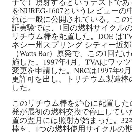
子で）照射するというテストであ
をNUREG-1607というレビュー
れは一般に公開されている。この
証実験では、1回の燃料サイクルの
リチウム棒を配置した。DOE はT
ネシー州スプリング シティー近郊
（Watts Bar）原発で、この1回
施した。1997年4月、TVAはワッ
変更を申請した。NRCは1997年9
更許可を出し、トリチウム製造棒
した。
このリチウム棒を炉心に配置した
発が最初の燃料交換で停止してい
置の翌月には照射が始まった。32
棒を、1つの燃料使用サイクルの期