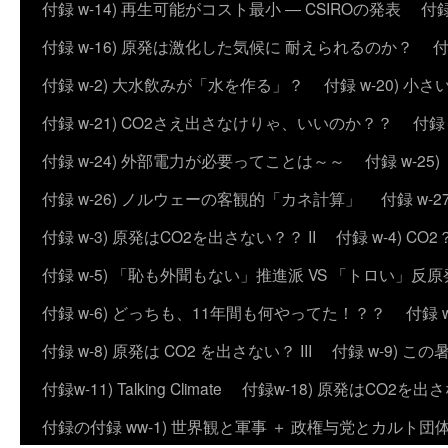
付録 w-14) 再生可能がコスト最小 ― CSIROの発表
付録
付録 w-16) 原発は激化した気候に 耐えられるのか？
付
付録 w-2) 大水飲みが「水を作る」？
付録 w-20) 
付録 w-21) CO2さえ出さなけりゃ、いいのか？？
付録
付録 w-24) 外部電力が必要ってことは～～
付録 w-2
付録 w-26) ノルウェーの客観的「カネ計算」
付録 w
付録 w-3) 原発はCO2を出さない？？ II
付録 w-4) 
付録 w-5) 「恥も外聞もない」推進派 VS 「トロい」
付録 w-6) どっちも、11年間も何やってた！？？
付録 
付録 w-8) 原発は CO2 を出さない？ III
付録 w-9) 
付録w-11) Talking Climate
付録w-18) 原発はCO2を出さ
付録の付録 ww-1) 世界観と軍事 ＋ 政権与党とカルト団