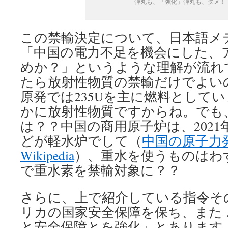
弾丸も、「強化」弾丸も、ダメ！
この禁輸決定について、日本語メ
「中国の電力不足を機会にした、
めか？」というような理解が流れ
たら放射性物質の禁輸だけでよい
原発では235Uを主に燃料としてい
かに放射性物質ですからね。でも、
は？？中国の商用原子炉は、2021
どが軽水炉でして（
中国の原子力発
Wikipedia
）、重水を使うものはわ
で重水素を禁輸対象に？？
さらに、上で紹介している指令そ
リカの国家安全保障を保ち、また 
と安全保障とを強化」とあります