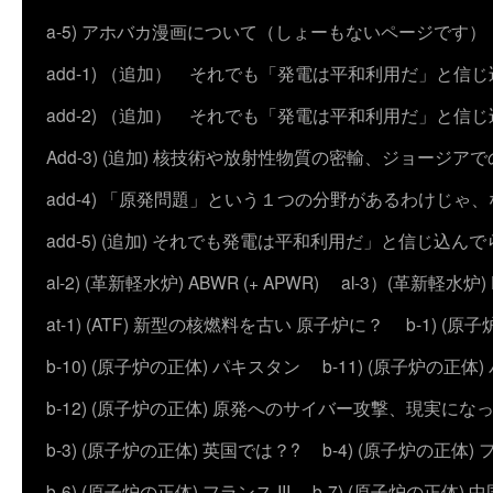
a-5) アホバカ漫画について（しょーもないページです）
add-1) （追加） それでも「発電は平和利用だ」と信
add-2) （追加） それでも「発電は平和利用だ」と
Add-3) (追加) 核技術や放射性物質の密輸、ジョージア
add-4) 「原発問題」という１つの分野があるわけじゃ
add-5) (追加) それでも発電は平和利用だ」と信じ込ん
al-2) (革新軽水炉) ABWR (+ APWR)
al-3）(革新軽水炉)
at-1) (ATF) 新型の核燃料を古い 原子炉に？
b-1) (
b-10) (原子炉の正体) パキスタン
b-11) (原子炉の正体)
b-12) (原子炉の正体) 原発へのサイバー攻撃、現実にな
b-3) (原子炉の正体) 英国では？?
b-4) (原子炉の正体) 
b-6) (原子炉の正体) フランス III
b-7) (原子炉の正体) 