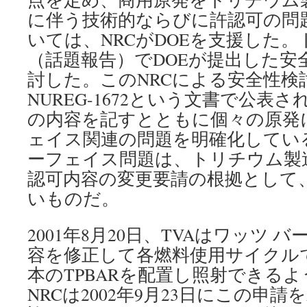
に伴う技術的ならびに許認可の問
いては、NRCがDOEを支援した。
（話題報告）でDOEが提出した安全
討した。このNRCによる安全性検討
NUREG-1672という文書で公表
の内容を記すとともに個々の原発
ェイス関連の問題を明確化してい
ーフェイス問題は、トリチウム製
認可内容の変更要請の根拠として
いものだ。
2001年8月20日、TVAはワッツ 
容を修正して各燃料使用サイクルで
本のTPBARを配置し照射できる
NRCは2002年9月23日にこの申