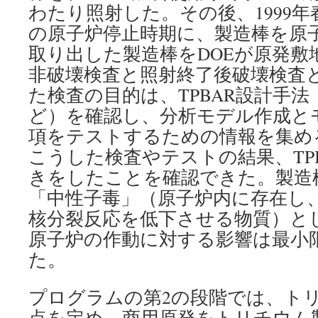
わたり照射した。その後、1999
の原子炉停止時期に、製造棒を原
取り出した製造棒をDOEが原発敷
非破壊検査と照射終了後破壊検査
た検査の目的は、TPBAR設計手
ど）を確認し、分析モデル作成と
項をテストするための情報を集め
こうした検査やテストの結果、TP
きをしたことを確認できた。製造
「中性子毒」（原子炉内に存在し
核分裂反応を低下させる物質）と
原子炉の作動に対する影響は最小
た。
プログラムの第2の段階では、ト
点を定め、商用原発をトリチウム