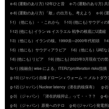
e-6) (運動のあり方) 12年ひと昔
e-7) (運動のあり方
e-8) (運動のあり方) 「敵」の出方も、考えよう
e-9
f-1) （他にも）・・これから
f-10) (他にも) サウディ
f-12) (他にも) イラン vs イスラエル 戦争の根底にU濃
f-3)（他にも）イランの核、1990頃―2000年代初頭
f
f-5)（他にも）サウディアラビア
f-6)（他にも）UAEな
f-8) (他にも) リビア
f-9) (他にも) 2023年3月現在での
fu-1) (核融合) wise による、ITERのproliferation risks指摘
g-10) (ジャパン) 自爆ドローン + ウォーム ⇒ メルトダ
g-12) (ジャパン) Nuclear latency（潜在的核保有）
g-
g-3) （ジャパン）「潜在的核抑止」って・・？？
g-
g-5) （ジャパン）原発へのテロ
g-6) (ジャパン) 