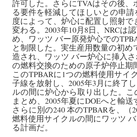
許可した。さらにTVAはその後、
る要件を軽減してほしいとの申請
度によって、炉心に配置し照射でき
変わる。2003年10月8日、NRC
め、ワッツ バー原発炉心でのTPBA
と制限した。実生産用数量の初め
造され、ワッツ バー炉心に挿入され
の燃料交換のための原子炉停止期
このTPBARに1つの燃料使用サイ
子線を放射し、2005年3月に終了
ルの間に炉心から取り出した。この24
まとめ、2005年夏にDOEへと輸
さらに別の240 本のTPBARを、（
燃料使用サイクルの間にワッツ 
る計画だ。