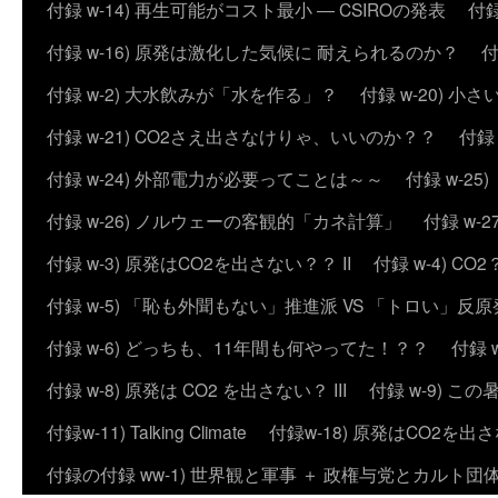
付録 w-14) 再生可能がコスト最小 ― CSIROの発表
付録
付録 w-16) 原発は激化した気候に 耐えられるのか？
付
付録 w-2) 大水飲みが「水を作る」？
付録 w-20) 
付録 w-21) CO2さえ出さなけりゃ、いいのか？？
付録
付録 w-24) 外部電力が必要ってことは～～
付録 w-2
付録 w-26) ノルウェーの客観的「カネ計算」
付録 w
付録 w-3) 原発はCO2を出さない？？ II
付録 w-4) 
付録 w-5) 「恥も外聞もない」推進派 VS 「トロい」
付録 w-6) どっちも、11年間も何やってた！？？
付録 
付録 w-8) 原発は CO2 を出さない？ III
付録 w-9) 
付録w-11) Talking Climate
付録w-18) 原発はCO2を出さ
付録の付録 ww-1) 世界観と軍事 ＋ 政権与党とカルト団