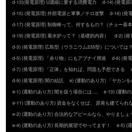
d-13)(発電原理) U濃縮に要する消費電力
d-14) (
d-15) (発電原理) 外部電源と軍事／テロ攻撃
d-16) (
d-17) (発電原理) 制御棒って、何するもの？（チョー基
d-19) (発電原理) 重水炉って？（基礎的内容）
d-2)
d-3) (発電原理) 広島型（ウラニウム235型）については
d-5) (発電原理) 「余り物」にもアブナイ用途
d-6) 
d-7) (発電原理) 「正体」を知れば、問題も予想できる
d-9) (発電原理) 闇の結託
e) (運動のあり方) 「ヤ
e-1) (運動のあり方) 闇を扱う場合には …
e-10) (
e-11) (運動のあり方) 資金をなくせば、 原発も建てられ
e-2) (運動のあり方) 合法的なアピールなら、やりましょ
e-4) (運動のあり方) 長期的展望でやってます！
e-5