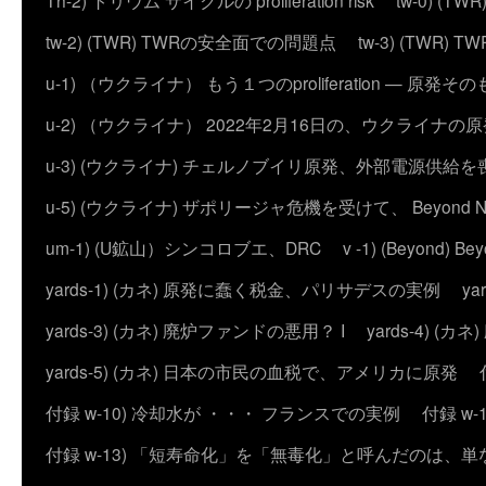
Th-2) トリウム サイクルの proliferation risk
tw-0) (
tw-2) (TWR) TWRの安全面での問題点
tw-3) (TWR) TWRの
u-1) （ウクライナ） もう１つのproliferation — 
u-2) （ウクライナ） 2022年2月16日の、ウクライナ
u-3) (ウクライナ) チェルノブイリ原発、外部電源供給を
u-5) (ウクライナ) ザポリージャ危機を受けて、 Beyond 
um-1) (U鉱山）シンコロブエ、DRC
v -1) (Beyond)
yards-1) (カネ) 原発に蠢く税金、パリサデスの実例
y
yards-3) (カネ) 廃炉ファンドの悪用？ I
yards-4) (
yards-5) (カネ) 日本の市民の血税で、アメリカに原発
付録 w-10) 冷却水が ・・・ フランスでの実例
付録 w
付録 w-13) 「短寿命化」を「無毒化」と呼んだのは