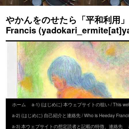
やかんをのせたら「平和利用」？
Francis (yadokari_ermite[at]y
ホーム
a-1) (はじめに) 本ウェブサイトの狙い / This website
a-2) (はじめに) 自己紹介と連絡先 / Who is Heeday Francis, an
a-3) 本ウェブサイトの想定読者と記載の特徴、連絡先