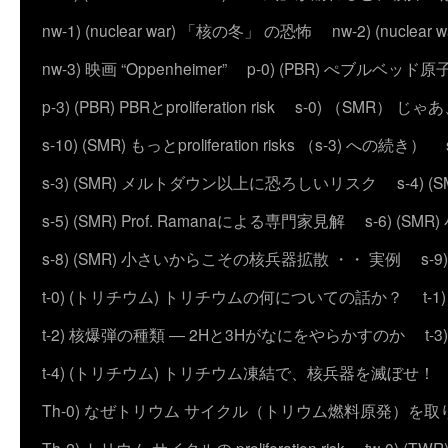
nw-1) (nuclear war) 「核の冬」 の恐怖
nw-2) (nuc
nw-3) 映画 “Oppenheimer”
p-0) (PBR) ぺブルベッド
p-3) (PBR) PBRとproliferation risk
s-0) （SMR） じ
s-10) (SMR) もっとproliferation risks （s-3) への続き）
s-3) (SMR) メルトダウン以上に恐ろしいリスク
s-4)
s-5) (SMR) Prof. Ramanaによる専門家見解
s-6) (
s-8) (SMR) 小さいからこその核兵器拡散 ・・ 実例
s-
t-0) (トリチウム) トリチウムの何についての話か？
t
t-2) 核爆弾の種類 ― 2Hと3Hがなにをやらかすのか
t
t-4) (トリチウム) トリチウム凍結で、核兵器を滅ぼせ！
Th-0) なぜトリウム サイクル（トリウム燃料原発）を