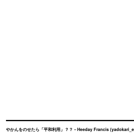
やかんをのせたら「平和利用」？？－Heeday Francis (yadokari_ermit