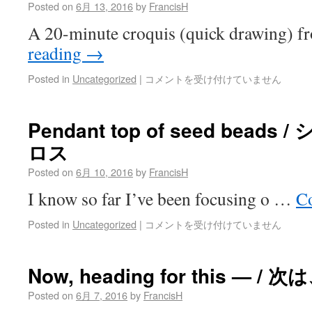
Posted on
6月 13, 2016
by
FrancisH
A 20-minute croquis (quick drawing) 
reading
→
Posted in
Uncategorized
|
コメントを受け付けていません
Pendant top of seed bea
ロス
Posted on
6月 10, 2016
by
FrancisH
I know so far I’ve been focusing o …
Co
Posted in
Uncategorized
|
コメントを受け付けていません
Now, heading for this — /
Posted on
6月 7, 2016
by
FrancisH