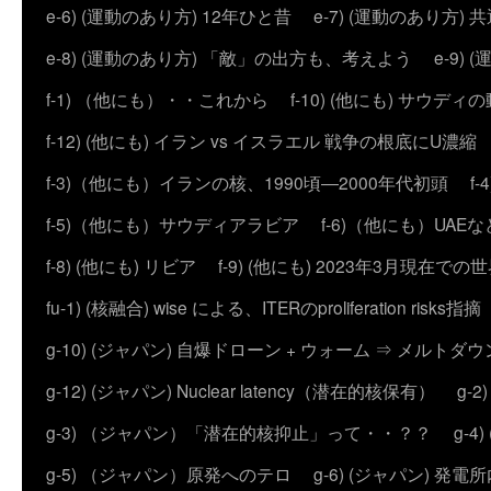
e-6) (運動のあり方) 12年ひと昔
e-7) (運動のあり方
e-8) (運動のあり方) 「敵」の出方も、考えよう
e-9
f-1) （他にも）・・これから
f-10) (他にも) サウディ
f-12) (他にも) イラン vs イスラエル 戦争の根底にU濃
f-3)（他にも）イランの核、1990頃―2000年代初頭
f
f-5)（他にも）サウディアラビア
f-6)（他にも）UAEな
f-8) (他にも) リビア
f-9) (他にも) 2023年3月現在での
fu-1) (核融合) wise による、ITERのproliferation risks指摘
g-10) (ジャパン) 自爆ドローン + ウォーム ⇒ メルトダ
g-12) (ジャパン) Nuclear latency（潜在的核保有）
g-
g-3) （ジャパン）「潜在的核抑止」って・・？？
g-
g-5) （ジャパン）原発へのテロ
g-6) (ジャパン) 