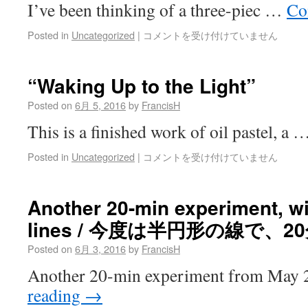
I’ve been thinking of a three-piec …
Co
Posted in
Uncategorized
|
コメントを受け付けていません
“Waking Up to the Light”
Posted on
6月 5, 2016
by
FrancisH
This is a finished work of oil pastel, a
Posted in
Uncategorized
|
コメントを受け付けていません
Another 20-min experiment, wi
lines / 今度は半円形の線で、
Posted on
6月 3, 2016
by
FrancisH
Another 20-min experiment from May
reading
→