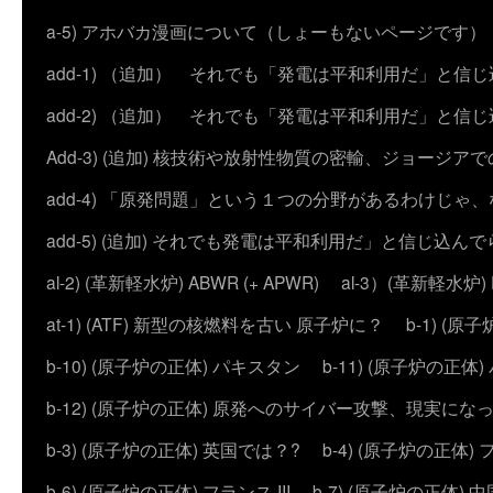
a-5) アホバカ漫画について（しょーもないページです）
add-1) （追加） それでも「発電は平和利用だ」と信
add-2) （追加） それでも「発電は平和利用だ」と
Add-3) (追加) 核技術や放射性物質の密輸、ジョージア
add-4) 「原発問題」という１つの分野があるわけじゃ
add-5) (追加) それでも発電は平和利用だ」と信じ込ん
al-2) (革新軽水炉) ABWR (+ APWR)
al-3）(革新軽水炉)
at-1) (ATF) 新型の核燃料を古い 原子炉に？
b-1) (
b-10) (原子炉の正体) パキスタン
b-11) (原子炉の正体)
b-12) (原子炉の正体) 原発へのサイバー攻撃、現実にな
b-3) (原子炉の正体) 英国では？?
b-4) (原子炉の正体) 
b-6) (原子炉の正体) フランス III
b-7) (原子炉の正体) 