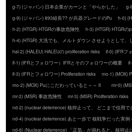
g-7) (ジャパン) 日本企業がカーンと「やらかした」
g
g-9) (ジャパン) 893組長?? が兵器グレードのPu
h-0)
h-2) (HTGR) HTGRの事故危険性
h-3) (HTGR) HTGRのprol
h-4) (HTGR) 大洗でも、メルトダウン させようとして
hal-2) (HALEU) HALEUの proliferation risks
if-0) (I
if-1) (IFRとフォロワー）IFRとそのフォロワーの概要
i
if-3) (IFRとフォロワー) Proliferation risks
mo-1) (MO
mo-2) (MOX) Puにこだわっていると～～ II
mr-0) 
mr-2) (MSR) 事故危険性
mr-3) (MSR) Proliferation risks
nd-2) (nuclear deterrence) 核抑止って、 どこまで信
nd-4) (nuclear deterrence) あと一歩で 核戦争だった実例 – 
nd-6) (Nuclear deterrence) 「正気」が崩れると、核抑