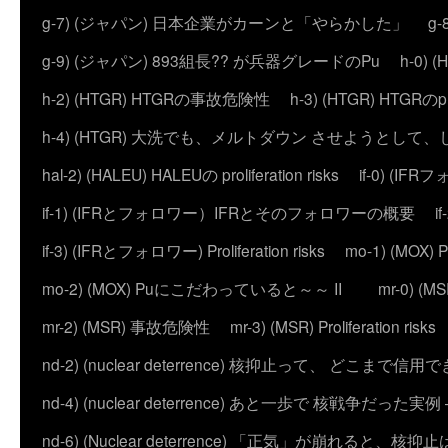
g-7) (ジャパン) 日本企業がカーンと「やらかした」
g
g-9) (ジャパン) 893組長?? が兵器グレードのPu
h-0)
h-2) (HTGR) HTGRの事故危険性
h-3) (HTGR) HTGRのprol
h-4) (HTGR) 大洗でも、メルトダウン させようとして
hal-2) (HALEU) HALEUの proliferation risks
if-0) (I
if-1) (IFRとフォロワー）IFRとそのフォロワーの概要
i
if-3) (IFRとフォロワー) Proliferation risks
mo-1) (MO
mo-2) (MOX) Puにこだわっていると～～ II
mr-0) 
mr-2) (MSR) 事故危険性
mr-3) (MSR) Proliferation risks
nd-2) (nuclear deterrence) 核抑止って、 どこまで信
nd-4) (nuclear deterrence) あと一歩で 核戦争だった実例 – 
nd-6) (Nuclear deterrence) 「正気」が崩れると、核抑