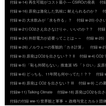
付録 w-14) 再生可能がコスト最小 ― CSIROの発表
付録
付録 w-16) 原発は激化した気候に 耐えられるのか？
付
付録 w-2) 大水飲みが「水を作る」？
付録 w-20) 
付録 w-21) CO2さえ出さなけりゃ、いいのか？？
付録
付録 w-24) 外部電力が必要ってことは～～
付録 w-2
付録 w-26) ノルウェーの客観的「カネ計算」
付録 w
付録 w-3) 原発はCO2を出さない？？ II
付録 w-4) 
付録 w-5) 「恥も外聞もない」推進派 VS 「トロい」
付録 w-6) どっちも、11年間も何やってた！？？
付録 
付録 w-8) 原発は CO2 を出さない？ III
付録 w-9) 
付録w-11) Talking Climate
付録w-18) 原発はCO2を出さ
付録の付録 ww-1) 世界観と軍事 ＋ 政権与党とカルト団