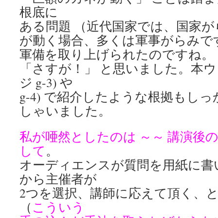
根底に
ある問題 （近代国家では、国家
が動く場合、多くは軍事がらみで
軍備を取り上げられたのですね。
「さすが！」 と思いました。本
ジ g-3) や
g-4) で紹介したような根拠もし
しゃいました。
私が唖然としたのは ～～ 講演後
して
。
オーディエンスが質問を用紙に書
から主催者が
2つを選択、講師に応えて頂く、
（
こういう