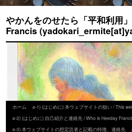
やかんをのせたら「平和利用」？
Francis (yadokari_ermite[at]y
ホーム
a-1) (はじめに) 本ウェブサイトの狙い / This website
a-2) (はじめに) 自己紹介と連絡先 / Who is Heeday Francis, an
a-3) 本ウェブサイトの想定読者と記載の特徴、連絡先