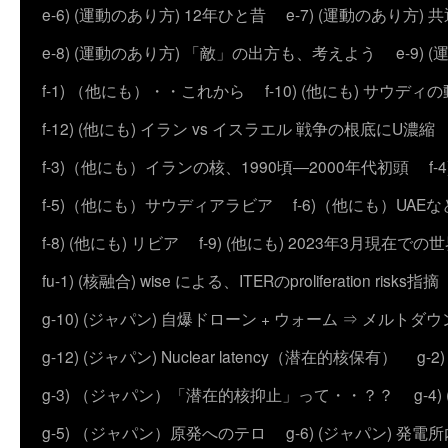
e-6) (運動のあり方) 12年ひと昔
e-7) (運動のあり方
e-8) (運動のあり方) 「敵」の出方も、考えよう
e-9
f-1) （他にも）・・これから
f-10) (他にも) サウディ
f-12) (他にも) イラン vs イスラエル 戦争の根底にU濃
f-3)（他にも）イランの核、1990頃―2000年代初頭
f
f-5)（他にも）サウディアラビア
f-6)（他にも）UAEな
f-8) (他にも) リビア
f-9) (他にも) 2023年3月現在での
fu-1) (核融合) wise による、ITERのproliferation risks指摘
g-10) (ジャパン) 自爆ドローン + ウォーム ⇒ メルトダ
g-12) (ジャパン) Nuclear latency（潜在的核保有）
g-
g-3) （ジャパン）「潜在的核抑止」って・・？？
g-
g-5) （ジャパン）原発へのテロ
g-6) (ジャパン) 