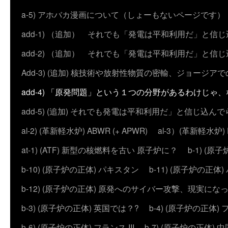
a-5) アホバカ漫画について（しょーもないページです）
add-1) （追加） それでも「発電は平和利用だ」と信
add-2) （追加） それでも「発電は平和利用だ」と
Add-3) (追加) 核技術や放射性物質の密輸、ジョージア
add-4) 「原発問題」という１つの分野があるわけじゃ
add-5) (追加) それでも発電は平和利用だ」と信じ込ん
al-2) (革新軽水炉) ABWR (+ APWR)
al-3）(革新軽水炉)
at-1) (ATF) 新型の核燃料を古い 原子炉に？
b-1) (
b-10) (原子炉の正体) パキスタン
b-11) (原子炉の正体)
b-12) (原子炉の正体) 原発へのサイバー攻撃、現実にな
b-3) (原子炉の正体) 英国では？?
b-4) (原子炉の正体) 
b-6) (原子炉の正体) フランス III
b-7) (原子炉の正体) 