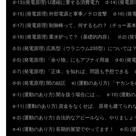
d-13)(発電原理) U濃縮に要する消費電力
d-14) (
d-15) (発電原理) 外部電源と軍事／テロ攻撃
d-16) (
d-17) (発電原理) 制御棒って、何するもの？（チョー基
d-19) (発電原理) 重水炉って？（基礎的内容）
d-2)
d-3) (発電原理) 広島型（ウラニウム235型）については
d-5) (発電原理) 「余り物」にもアブナイ用途
d-6) 
d-7) (発電原理) 「正体」を知れば、問題も予想できる
d-9) (発電原理) 闇の結託
e) (運動のあり方) 「ヤ
e-1) (運動のあり方) 闇を扱う場合には …
e-10) (
e-11) (運動のあり方) 資金をなくせば、 原発も建てられ
e-2) (運動のあり方) 合法的なアピールなら、やりましょ
e-4) (運動のあり方) 長期的展望でやってます！
e-5