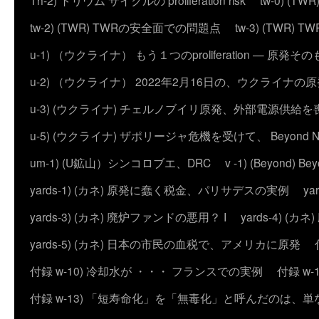
Th-2) トリウム サイクルの proliferation risk
tw-0) (
tw-2) (TWR) TWRの安全面での問題点
tw-3) (TWR) TWRの
u-1) （ウクライナ） もう１つのproliferation — 
u-2) （ウクライナ） 2022年2月16日の、ウクライナ
u-3) (ウクライナ) チェルノブイリ原発、外部電源供給を
u-5) (ウクライナ) ザポリージャ危機を受けて、 Beyond 
um-1) (U鉱山）シンコロブエ、DRC
v -1) (Beyond)
yards-1) (カネ) 原発に蠢く税金、パリサデスの実例
y
yards-3) (カネ) 廃炉ファンドの悪用？ I
yards-4) (
yards-5) (カネ) 日本の市民の血税で、アメリカに原発
付録 w-10) 冷却水が ・・・ フランスでの実例
付録 w
付録 w-13) 「短寿命化」を「無毒化」と呼んだのは