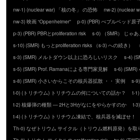
nw-1) (nuclear war) 「核の冬」 の恐怖
nw-2) (nuc
nw-3) 映画 “Oppenheimer”
p-0) (PBR) ぺブルベッド
p-3) (PBR) PBRとproliferation risk
s-0) （SMR） じ
s-10) (SMR) もっとproliferation risks （s-3) への続き）
s-3) (SMR) メルトダウン以上に恐ろしいリスク
s-4)
s-5) (SMR) Prof. Ramanaによる専門家見解
s-6) (
s-8) (SMR) 小さいからこその核兵器拡散 ・・ 実例
s-
t-0) (トリチウム) トリチウムの何についての話か？
t
t-2) 核爆弾の種類 ― 2Hと3Hがなにをやらかすのか
t
t-4) (トリチウム) トリチウム凍結で、核兵器を滅ぼせ！
Th-0) なぜトリウム サイクル（トリウム燃料原発）を