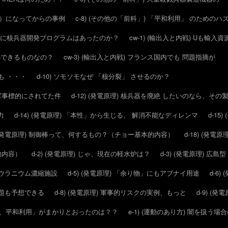
20年）になってからの事例
c-8) (その他の「前科」) 「平和利用」 のため
リア に核兵器開発プログラムはあったのか？
cw-1) (輸出入と内戦) Uも輸入
安心できるものなの？
cw-3) (輸出入と内戦) フランス国内でも 問題指摘が
ても ・・・
d-10) ソモソモなぜ 「核分裂」 させるのか？
発が軍事標的にされてた件
d-12) (発電原理) 核兵器を廃絶 したいのなら、そ
力
d-14) (発電原理) 「本性」から生じる、 解消不能なディレンマ
d-1
7) (発電原理) 制御棒って、何するもの？（チョー基本的内容）
d-18) (発
礎的内容）
d-2) (発電原理) じゃ、現在の軽水炉は？
d-3) (発電原理) 
）のウラニウム濃縮施設
d-5) (発電原理) 「余り物」にもアブナイ用途
d-6
、問題も予想できる
d-8) (発電原理) 軍事的リスクの実例、もっと
d-9) (
たら、平和利用」がまかりとおったのは？？
e-1) (運動のあり方) 闇を扱う場