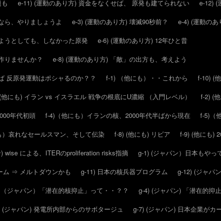
題も
e-11) (運動のあり方) 資金をなくせば、 原発も建てられない
e-12)
ールなら、やりましょうよ
e-3) (運動のあり方) 壊滅90秒前？
e-4) (運動
させようとしても、しなかった原発
e-6) (運動のあり方) 12年ひと昔
スを作りませんか？
e-8) (運動のあり方) 「敵」の出方も、考えよう
ければ 反原発運動はポシャるのか？？
f-1) （他にも）・・これから
f-10)
2) (他にも) イラン vs イスラエル 戦争の根底にU濃縮 （入門レベル）
f-2)
2000年代初頭
f-4)（他にも）イランの核、2000年代半ばから現在
f-5
他にも）哀れなセールスマン、そして伝染
f-8) (他にも) リビア
f-9) (他にも
) wise による、ITERのproliferation risks指摘
g-1) (ジャパン）日本もや
ウォーム ⇒ メルトダウンかも
g-11) 日本の核兵器プログラム
g-12) (ジャパ
3) （ジャパン）「潜在的核抑止」って・・？？
g-4) (ジャパン) 「潜在
6) (ジャパン) 発電所内部からのサボタージュ
g-7) (ジャパン) 日本企業