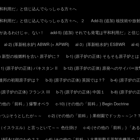
は平和利用だ」と信じ込んでらっしゃる方々へ
は平和利用だ」と信じ込んでらっしゃる方々へ、２
Add-3) (追加) 核技
分野があるわけじゃ、ない！
add-5) (追加) それでも発電は平和利用だ」と
al-2) (革新軽水炉) ABWR (+ APWR)
al-3）(革新軽水炉) ESBWR
al-
(ATF) 新型の核燃料を古い 原子炉に？
b-1) (原子炉の正体) そもそも原子炉と
-11) (原子炉の正体) パキスタン II
b-12) (原子炉の正体) 原発へのサイバ
エト連邦の初期原子炉は？
b-3) (原子炉の正体) 英国では？?
b-4) (原子炉の
6) (原子炉の正体) フランス III
b-7) (原子炉の正体) 中国１
b-8) (原子炉の
 (その他の「前科」) 爆撃オペラ
c-10) (その他の「前科」) Begin Doctrine
核をつぶそうとしたが～～
c-2) (その他の「前科」) 果樹園でドッカ～～ン？
工場」（イスラエル）と言っといて～～ 色仕掛け
c-4) (その他の「前科」) 
～ IAEAは何のため？？
c-6) (その他の「前科」) 大量殺戮兵器製造機器の