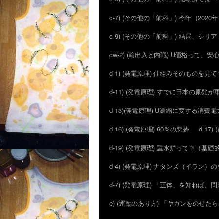
c-7) (その他の「前科」) 今年（20
c-9) (その他の「前科」) 結局、シ
cw-2) (輸出入と内戦) U価格って、
d-1) (発電原理) 仕組みそのものを見
d-11) (発電原理) すでに日本の原
d-13)(発電原理) U濃縮に要する消費電
d-16) (発電原理) 60％の悪夢
d-1
d-19) (発電原理) 重水炉って？（基
d-4) (発電原理) ナタンズ（イラン
d-7) (発電原理) 「正体」を知れば
e) (運動のあり方) 「ヤカンをのせ