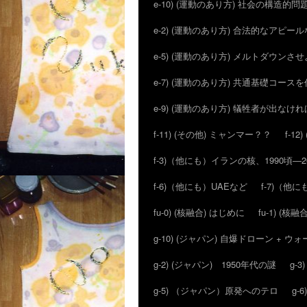
e-10) (運動のあり方) 社会の構造的問
e-2) (運動のあり方) 合法的なアピ
e-5) (運動のあり方) メルトダウン
e-7) (運動のあり方) 共通基礎コー
e-9) (運動のあり方) 犠牲者が出な
f-11) (その他) ミャンマー？？
f-1
f-3)（他にも）イランの核、1990頃―
f-6)（他にも）UAEなど
f-7)（
fu-0) (核融合) はじめに
fu-1) (核融合
g-10) (ジャパン) 自爆ドローン + 
g-2) (ジャパン) 1950年代の謎
g-
g-5) （ジャパン）原発へのテロ
g-