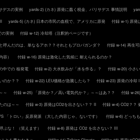
パリサデスの実例
yards-2) (カネ) 原発に蠢く税金、パリサデス 事情説明
ya
I
yards-5) (カネ) 日本の市民の血税で、アメリカに原発
付録 w-1) 
スでの実例
付録 w-12) 冷却塔（注釈的ページです）
毒化」と呼んだのは、単なるアホ？？それともプロパガンダ？
付録 w-14) 再
的内容）
付録 w-16) 原発は激化した気候に 耐えられるのか？
候の中での 核発電
付録 w-2) 大水飲みが「水を作る」？
付録 w-20) 
いいのか？？
付録 w-22) LEU価格が急騰したら？
付録 w-23) 原発の冷却 I
は～～
付録 w-25) 「原発か？／高い電気代か？」～～はあ？？
付録 w-
したのは～～
付録 w-3) 原発はCO2を出さない？？ II
付録 w-4) CO2
派 VS 「トロい」反原発派 （大した内容じゃ、ないです）
付録 w-6) どっ
とか呼ぶな！ （笑えます）
付録 w-8) 原発は CO2 を出さない？ III
んなことを書かなきゃ～～
付録w-11) Talking Climate
付録w-18) 原発はC