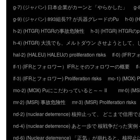
g-7) (ジャパン) 日本企業がカーンと「やらかした」
g
g-9) (ジャパン) 893組長?? が兵器グレードのPu
h-0)
h-2) (HTGR) HTGRの事故危険性
h-3) (HTGR) HTGRのprol
h-4) (HTGR) 大洗でも、メルトダウン させようとして
hal-2) (HALEU) HALEUの proliferation risks
if-0) (I
if-1) (IFRとフォロワー）IFRとそのフォロワーの概要
i
if-3) (IFRとフォロワー) Proliferation risks
mo-1) (MO
mo-2) (MOX) Puにこだわっていると～～ II
mr-0) 
mr-2) (MSR) 事故危険性
mr-3) (MSR) Proliferation risks
nd-2) (nuclear deterrence) 核抑止って、 どこまで信
nd-4) (nuclear deterrence) あと一歩で 核戦争だった実例 – 
nd-6) (Nuclear deterrence) 「正気」が崩れると、核抑