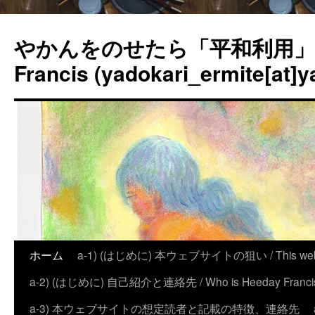
やかんをのせたら「平和利用」？
Francis (yadokari_ermite[at]y
ホーム
a-1) (はじめに) 本ウェブサイトの狙い / This website
a-2) (はじめに) 自己紹介と連絡先 / Who is Heeday Francis, an
a-3) 本ウェブサイトの想定読者と記載の特徴、連絡先