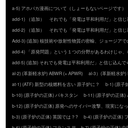
a-5) アホバカ漫画について（しょーもないページです）
add-1) （追加） それでも「発電は平和利用だ」と信
add-2) （追加） それでも「発電は平和利用だ」と
Add-3) (追加) 核技術や放射性物質の密輸、ジョージア
add-4) 「原発問題」という１つの分野があるわけじゃ
add-5) (追加) それでも発電は平和利用だ」と信じ込ん
al-2) (革新軽水炉) ABWR (+ APWR)
al-3）(革新軽水炉)
at-1) (ATF) 新型の核燃料を古い 原子炉に？
b-1) (
b-10) (原子炉の正体) パキスタン
b-11) (原子炉の正体)
b-12) (原子炉の正体) 原発へのサイバー攻撃、現実にな
b-3) (原子炉の正体) 英国では？?
b-4) (原子炉の正体) 
b-6) (原子炉の正体) フランス III
b-7) (原子炉の正体) 