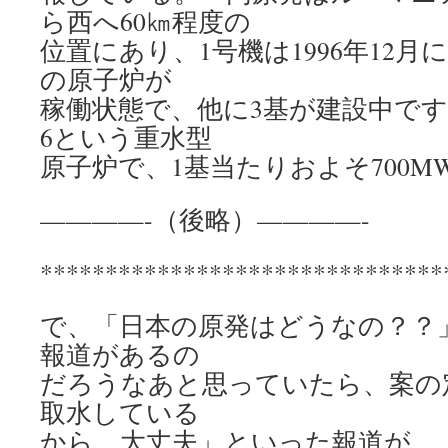
ら西へ60㎞程度の
位置にあり、1号機は1996年12月
の原子炉が
稼働状態で、他に3基が建設中です
6という重水型
原子炉で、1基当たりおよそ700
————-（後略）————-
*******************************
で、「日本の原発はどうなの？？
報道があるの
だろうなあと思っていたら、案の定
取水している
から、大丈夫」といった報道が。