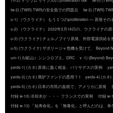
Th-2) トリウム サイクルの proliferation risk
tw-0) (
tw-2) (TWR) TWRの安全面での問題点
tw-3) (TWR) TWRの
u-1) （ウクライナ） もう１つのproliferation — 
u-2) （ウクライナ） 2022年2月16日の、ウクライナ
u-3) (ウクライナ) チェルノブイリ原発、外部電源供給を
u-5) (ウクライナ) ザポリージャ危機を受けて、 Beyond 
um-1) (U鉱山）シンコロブエ、DRC
v -1) (Beyond)
yards-1) (カネ) 原発に蠢く税金、パリサデスの実例
y
yards-3) (カネ) 廃炉ファンドの悪用？ I
yards-4) (
yards-5) (カネ) 日本の市民の血税で、アメリカに原発
付録 w-10) 冷却水が ・・・ フランスでの実例
付録 w
付録 w-13) 「短寿命化」を「無毒化」と呼んだのは