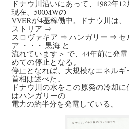
ドナウ川沿いにあって、1982年1
現在、500MWの
VVERが4基稼働中。ドナウ川は、
ストリア ⇒
スロヴァキア ⇒ ハンガリー ⇒ セ
ア ・・・ 黒海 と
流れています＞ で、44年前に発
めての停止となる。
停止となれば、大規模なエネルギ
首相は述べた。
ドナウ川の水をこの原発の冷却に
はハンガリーの
電力の約半分を発電している。