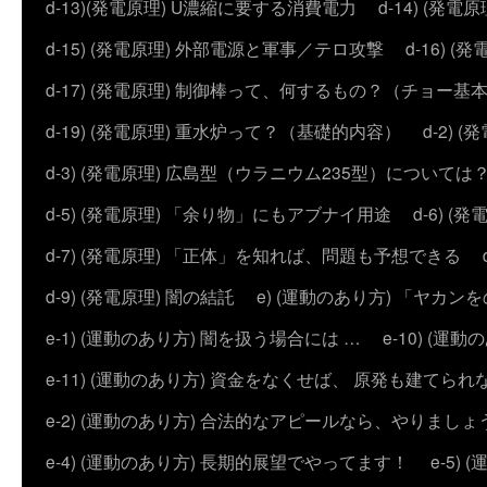
d-13)(発電原理) U濃縮に要する消費電力
d-14) (
d-15) (発電原理) 外部電源と軍事／テロ攻撃
d-16) (
d-17) (発電原理) 制御棒って、何するもの？（チョー基
d-19) (発電原理) 重水炉って？（基礎的内容）
d-2)
d-3) (発電原理) 広島型（ウラニウム235型）については
d-5) (発電原理) 「余り物」にもアブナイ用途
d-6) 
d-7) (発電原理) 「正体」を知れば、問題も予想できる
d-9) (発電原理) 闇の結託
e) (運動のあり方) 「ヤ
e-1) (運動のあり方) 闇を扱う場合には …
e-10) (
e-11) (運動のあり方) 資金をなくせば、 原発も建てられ
e-2) (運動のあり方) 合法的なアピールなら、やりましょ
e-4) (運動のあり方) 長期的展望でやってます！
e-5