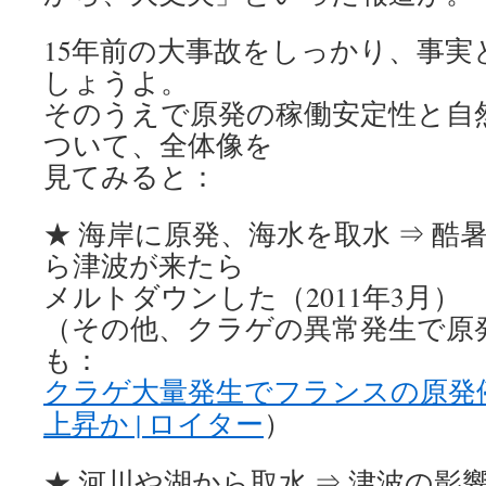
15年前の大事故をしっかり、事
しょうよ。
そのうえで原発の稼働安定性と自
ついて、全体像を
見てみると：
★ 海岸に原発、海水を取水 ⇒ 酷
ら津波が来たら
メルトダウンした（2011年3月）
（その他、クラゲの異常発生で原
も：
クラゲ大量発生でフランスの原発
上昇か | ロイター
）
★ 河川や湖から取水 ⇒ 津波の影