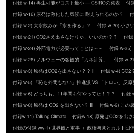
付録 w-14) 再生可能がコスト最小 ― CSIROの発表
付録
付録 w-16) 原発は激化した気候に 耐えられるのか？
付
付録 w-2) 大水飲みが「水を作る」？
付録 w-20) 
付録 w-21) CO2さえ出さなけりゃ、いいのか？？
付録
付録 w-24) 外部電力が必要ってことは～～
付録 w-2
付録 w-26) ノルウェーの客観的「カネ計算」
付録 w
付録 w-3) 原発はCO2を出さない？？ II
付録 w-4) 
付録 w-5) 「恥も外聞もない」推進派 VS 「トロい」
付録 w-6) どっちも、11年間も何やってた！？？
付録 
付録 w-8) 原発は CO2 を出さない？ III
付録 w-9) 
付録w-11) Talking Climate
付録w-18) 原発はCO2を出さ
付録の付録 ww-1) 世界観と軍事 ＋ 政権与党とカルト団