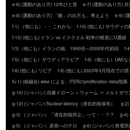
e-6) (運動のあり方) 12年ひと昔
e-7) (運動のあり方
e-8) (運動のあり方) 「敵」の出方も、考えよう
e-9
f-1) （他にも）・・これから
f-10) (他にも) サウディ
f-12) (他にも) イラン vs イスラエル 戦争の根底にU濃
f-3)（他にも）イランの核、1990頃―2000年代初頭
f
f-5)（他にも）サウディアラビア
f-6)（他にも）UAEな
f-8) (他にも) リビア
f-9) (他にも) 2023年3月現在での
fu-1) (核融合) wise による、ITERのproliferation risks指摘
g-10) (ジャパン) 自爆ドローン + ウォーム ⇒ メルトダ
g-12) (ジャパン) Nuclear latency（潜在的核保有）
g-
g-3) （ジャパン）「潜在的核抑止」って・・？？
g-
g-5) （ジャパン）原発へのテロ
g-6) (ジャパン) 