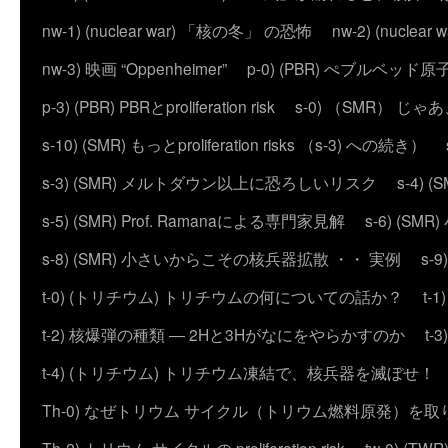
nw-1) (nuclear war) 「核の冬」 の恐怖
nw-2) (nuc
nw-3) 映画 “Oppenheimer”
p-0) (PBR) ぺブルベッド
p-3) (PBR) PBRとproliferation risk
s-0) （SMR） じ
s-10) (SMR) もっとproliferation risks （s-3) への続き）
s-3) (SMR) メルトダウン以上に恐ろしいリスク
s-4)
s-5) (SMR) Prof. Ramanaによる専門家見解
s-6) (
s-8) (SMR) 小さいからこその核兵器拡散 ・・ 実例
s-
t-0) (トリチウム) トリチウムの何についての話か？
t
t-2) 核爆弾の種類 ― 2Hと3Hがなにをやらかすのか
t
t-4) (トリチウム) トリチウム凍結で、核兵器を滅ぼせ！
Th-0) なぜトリウム サイクル（トリウム燃料原発）を