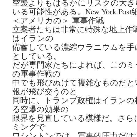
空襲よりもはるかにリスクの大き
いる可能性がある。New York Po
＜アメリカの＞ 軍事作戦
立案者たちは非常に特殊な地上作
はイランの
備蓄している濃縮ウラニウムを手
としている。
だが専門家たちによれば、このミ
の軍事作戦の
中でも飛びぬけて複雑なものだと
報が飛び交うのと
同時に、トランプ政権はイランの
る空爆の効果の
限界を見直している模様だ。さら
ミングで
ワシントンでは、軍事的圧力だけ