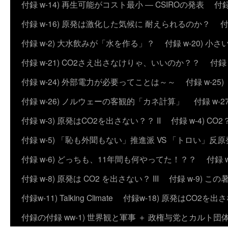
付録 w-14) 再生可能がコスト最小 ― CSIROの発表
付録
付録 w-16) 原発は激化した気候に 耐えられるのか？
付
付録 w-2) 大水飲みが「水を作る」？
付録 w-20) 
付録 w-21) CO2さえ出さなけりゃ、いいのか？？
付録
付録 w-24) 外部電力が必要ってことは～～
付録 w-2
付録 w-26) ノルウェーの客観的「カネ計算」
付録 w
付録 w-3) 原発はCO2を出さない？？ II
付録 w-4) 
付録 w-5) 「恥も外聞もない」推進派 VS 「トロい」
付録 w-6) どっちも、11年間も何やってた！？？
付録 
付録 w-8) 原発は CO2 を出さない？ III
付録 w-9) 
付録w-11) Talking Climate
付録w-18) 原発はCO2を出さ
付録の付録 ww-1) 世界観と軍事 ＋ 政権与党とカルト団