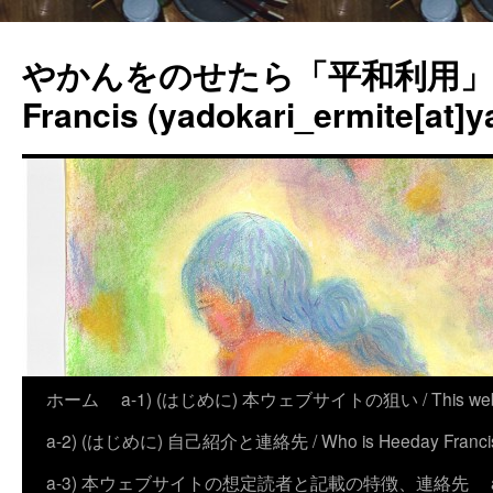
やかんをのせたら「平和利用」？
Francis (yadokari_ermite[at]y
ホーム
a-1) (はじめに) 本ウェブサイトの狙い / This website
a-2) (はじめに) 自己紹介と連絡先 / Who is Heeday Francis, an
a-3) 本ウェブサイトの想定読者と記載の特徴、連絡先