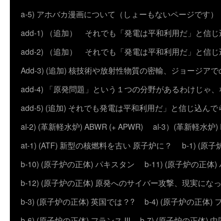
a-5) アホバカ漫画について（しょーもないページです）
add-1) （追加） それでも「発電は平和利用だ」と信
add-2) （追加） それでも「発電は平和利用だ」と
Add-3) (追加) 核技術や放射性物質の密輸、ジョージア
add-4) 「原発問題」という１つの分野があるわけじゃ
add-5) (追加) それでも発電は平和利用だ」と信じ込ん
al-2) (革新軽水炉) ABWR (+ APWR)
al-3）(革新軽水炉)
at-1) (ATF) 新型の核燃料を古い 原子炉に？
b-1) (
b-10) (原子炉の正体) パキスタン
b-11) (原子炉の正体)
b-12) (原子炉の正体) 原発へのサイバー攻撃、現実にな
b-3) (原子炉の正体) 英国では？?
b-4) (原子炉の正体) 
b-6) (原子炉の正体) フランス III
b-7) (原子炉の正体) 