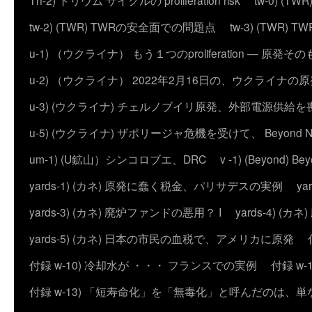
Th-2) トリウム サイクルの proliferation risk
tw-0) (
tw-2) (TWR) TWRの安全面での問題点
tw-3) (TWR) TWRの
u-1) （ウクライナ） もう１つのproliferation — 
u-2) （ウクライナ） 2022年2月16日の、ウクライナ
u-3) (ウクライナ) チェルノブイリ原発、外部電源供給を
u-5) (ウクライナ) ザポリージャ危機を受けて、 Beyond 
um-1) (U鉱山）シンコロブエ、DRC
v -1) (Beyond)
yards-1) (カネ) 原発に蠢く税金、パリサデスの実例
y
yards-3) (カネ) 廃炉ファンドの悪用？ I
yards-4) (
yards-5) (カネ) 日本の市民の血税で、アメリカに原発
付録 w-10) 冷却水が ・・・ フランスでの実例
付録 w
付録 w-13) 「短寿命化」を「無毒化」と呼んだのは