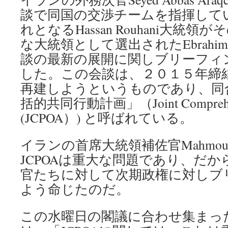
談で同国の交渉チームを指揮して
れとなるHassan Rouhani大統領がそ
な大統領として選出されたEbrahim 
談の最新の展開に関しブリーフィ
した。この会談は、２０１５年締
再建しようというものであり、同
括的共同行動計画」（Joint Comprehensiv
(JCPOA）) と呼ばれている。
イランの首席大統領補佐官Mahmoud
JCPOAは重大な問題であり、だからこ
官たちに対して次期政権に対しブ
よう命じたのだ。
この水曜日の閣議に合わせ集まった記