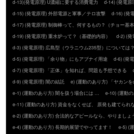
d-13)(発電原理) U濃縮に要する消費電力
d-14) (
d-15) (発電原理) 外部電源と軍事／テロ攻撃
d-16) (
d-17) (発電原理) 制御棒って、何するもの？（チョー基
d-19) (発電原理) 重水炉って？（基礎的内容）
d-2)
d-3) (発電原理) 広島型（ウラニウム235型）については
d-5) (発電原理) 「余り物」にもアブナイ用途
d-6) 
d-7) (発電原理) 「正体」を知れば、問題も予想できる
d-9) (発電原理) 闇の結託
e) (運動のあり方) 「ヤ
e-1) (運動のあり方) 闇を扱う場合には …
e-10) (
e-11) (運動のあり方) 資金をなくせば、 原発も建てられ
e-2) (運動のあり方) 合法的なアピールなら、やりましょ
e-4) (運動のあり方) 長期的展望でやってます！
e-5