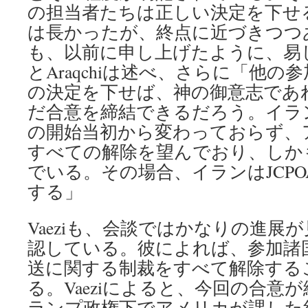
の担当者たちは正しい決定を下せ
は長かったが、終点に近づきつつ
も、以前に申し上げたように、易
とAraqchiは述べ、さらに「他
の決定を下せば、神の御意志であ
だ合意を締結できるだろう。イラ
の開始当初から変わっておらず、
すべての解除を望んでおり、しか
でいる。その場合、イランはJCP
する」
Vaeziも、会談ではかなりの進展
認している。彼によれば、参加諸
送に関する制裁をすべて解除する
る。Vaeziによると、今回の合意
ランプ政権下でアメリカが課した約1