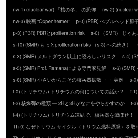
nw-1) (nuclear war) 「核の冬」 の恐怖
nw-2) (nuc
nw-3) 映画 “Oppenheimer”
p-0) (PBR) ぺブルベッド
p-3) (PBR) PBRとproliferation risk
s-0) （SMR） じ
s-10) (SMR) もっとproliferation risks （s-3) への続き）
s-3) (SMR) メルトダウン以上に恐ろしいリスク
s-4)
s-5) (SMR) Prof. Ramanaによる専門家見解
s-6) (
s-8) (SMR) 小さいからこその核兵器拡散 ・・ 実例
s-
t-0) (トリチウム) トリチウムの何についての話か？
t
t-2) 核爆弾の種類 ― 2Hと3Hがなにをやらかすのか
t
t-4) (トリチウム) トリチウム凍結で、核兵器を滅ぼせ！
Th-0) なぜトリウム サイクル（トリウム燃料原発）を