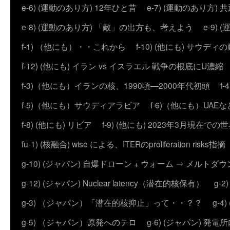
e-6) (運動のあり方) 12年ひと昔
e-7) (運動のあり方
e-8) (運動のあり方) 「敵」の出方も、考えよう
e-9
f-1) （他にも）・・これから
f-10) (他にも) サウディ
f-12) (他にも) イラン vs イスラエル 戦争の根底にU濃
f-3)（他にも）イランの核、1990頃―2000年代初頭
f
f-5)（他にも）サウディアラビア
f-6)（他にも）UAEな
f-8) (他にも) リビア
f-9) (他にも) 2023年3月現在での
fu-1) (核融合) wise による、ITERのproliferation risks指摘
g-10) (ジャパン) 自爆ドローン + ウォーム ⇒ メルトダ
g-12) (ジャパン) Nuclear latency（潜在的核保有）
g-
g-3) （ジャパン）「潜在的核抑止」って・・？？
g-
g-5) （ジャパン）原発へのテロ
g-6) (ジャパン) 