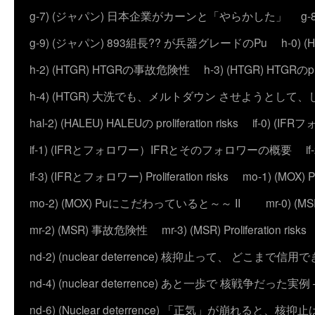
g-7) (ジャパン) 日本企業がカーンと「やらかした」
g
g-9) (ジャパン) 893組長?? が兵器グレードのPu
h-0)
h-2) (HTGR) HTGRの事故危険性
h-3) (HTGR) HTGRのprol
h-4) (HTGR) 大洗でも、メルトダウン させようとして
hal-2) (HALEU) HALEUの proliferation risks
if-0) (I
if-1) (IFRとフォロワー）IFRとそのフォロワーの概要
i
if-3) (IFRとフォロワー) Proliferation risks
mo-1) (MO
mo-2) (MOX) Puにこだわっていると～～ II
mr-0) 
mr-2) (MSR) 事故危険性
mr-3) (MSR) Proliferation risks
nd-2) (nuclear deterrence) 核抑止って、 どこまで信
nd-4) (nuclear deterrence) あと一歩で 核戦争だった実例 – 
nd-6) (Nuclear deterrence) 「正気」が崩れると、核抑