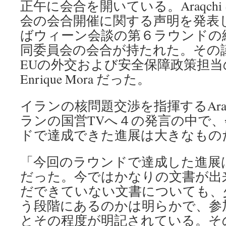
正午に会合を開いている。Araqchi
会の会合開催に関する声明を発表
ばウィーン会談の第６ラウンドの終
同委員会の会合が持たれた。その
EUの外交および安全保障政策担当
Enrique Mora だった。
イランの核問題交渉を指揮するAra
ランの国営TVへ４の発言の中で
ドで達成できた進展は大きなもの
「今回のラウンドで達成した進展
だった。今ではかなりの文書が出
だできていない文書についても、
う段階にあるのかは明らかで、参
とその程度が明記されている。そ