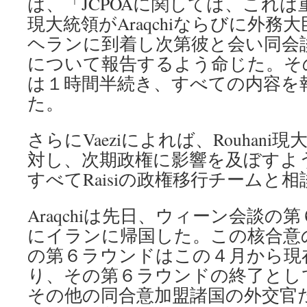
は、「JCPOAに関しては、これ
現大統領がAraqchiならびに外務大
ヘランに到着し次第彼と会い同会
について報告するよう命じた。そ
は１時間半続き、すべての内容を
た。
さらにVaeziによれば、Rouhan
対し、次期政権に影響を及ぼすよ
すべてRaisiの政権移行チームと
Araqchiは先日、ウィーン会談
にイランに帰国した。この核合意
の第６ラウンドはこの４月から現
り、その第６ラウンドの終了とし
その他の同合意加盟諸国の外交官