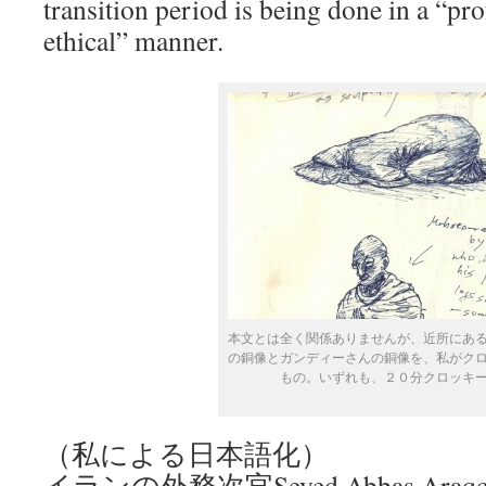
transition period is being done in a “pro
ethical” manner.
本文とは全く関係ありませんが、近所にあ
の銅像とガンディーさんの銅像を、私がク
もの。いずれも、２０分クロッキ
（私による日本語化）
イランの外務次官Seyed Abbas Ar