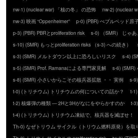
nw-1) (nuclear war) 「核の冬」 の恐怖
nw-2) (nuc
nw-3) 映画 “Oppenheimer”
p-0) (PBR) ぺブルベッド
p-3) (PBR) PBRとproliferation risk
s-0) （SMR） じ
s-10) (SMR) もっとproliferation risks （s-3) への続き）
s-3) (SMR) メルトダウン以上に恐ろしいリスク
s-4)
s-5) (SMR) Prof. Ramanaによる専門家見解
s-6) (
s-8) (SMR) 小さいからこその核兵器拡散 ・・ 実例
s-
t-0) (トリチウム) トリチウムの何についての話か？
t
t-2) 核爆弾の種類 ― 2Hと3Hがなにをやらかすのか
t
t-4) (トリチウム) トリチウム凍結で、核兵器を滅ぼせ！
Th-0) なぜトリウム サイクル（トリウム燃料原発）を