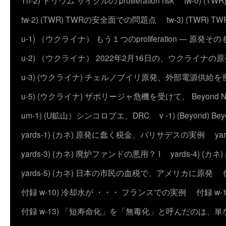
Th-2) トリウム サイクルの proliferation risk
tw-0) (
tw-2) (TWR) TWRの安全面での問題点
tw-3) (TWR) TWRの
u-1) （ウクライナ） もう１つのproliferation — 
u-2) （ウクライナ） 2022年2月16日の、ウクライナ
u-3) (ウクライナ) チェルノブイリ原発、外部電源供給を
u-5) (ウクライナ) ザポリージャ危機を受けて、 Beyond 
um-1) (U鉱山）シンコロブエ、DRC
v -1) (Beyond)
yards-1) (カネ) 原発に蠢く税金、パリサデスの実例
y
yards-3) (カネ) 廃炉ファンドの悪用？ I
yards-4) (
yards-5) (カネ) 日本の市民の血税で、アメリカに原発
付録 w-10) 冷却水が ・・・ フランスでの実例
付録 w
付録 w-13) 「短寿命化」を「無毒化」と呼んだのは