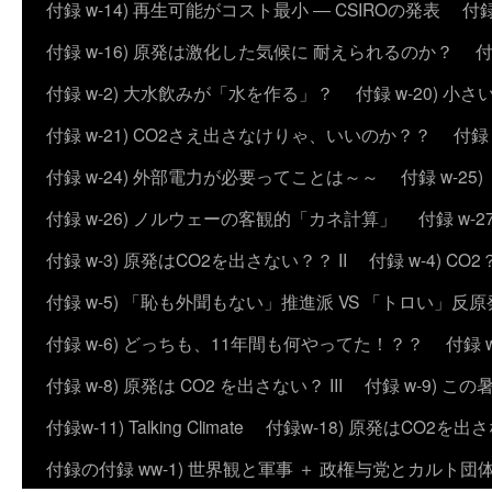
付録 w-14) 再生可能がコスト最小 ― CSIROの発表
付録
付録 w-16) 原発は激化した気候に 耐えられるのか？
付
付録 w-2) 大水飲みが「水を作る」？
付録 w-20) 
付録 w-21) CO2さえ出さなけりゃ、いいのか？？
付録
付録 w-24) 外部電力が必要ってことは～～
付録 w-2
付録 w-26) ノルウェーの客観的「カネ計算」
付録 w
付録 w-3) 原発はCO2を出さない？？ II
付録 w-4) 
付録 w-5) 「恥も外聞もない」推進派 VS 「トロい」
付録 w-6) どっちも、11年間も何やってた！？？
付録 
付録 w-8) 原発は CO2 を出さない？ III
付録 w-9) 
付録w-11) Talking Climate
付録w-18) 原発はCO2を出さ
付録の付録 ww-1) 世界観と軍事 ＋ 政権与党とカルト団