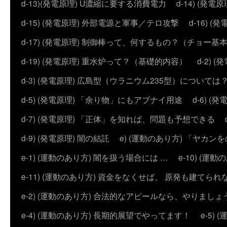
d-13)(発電原理) U濃縮に要する消費電力
d-14) (
d-15) (発電原理) 外部電源と軍事／テロ攻撃
d-16) (
d-17) (発電原理) 制御棒って、何するもの？（チョー基
d-19) (発電原理) 重水炉って？（基礎的内容）
d-2)
d-3) (発電原理) 広島型（ウラニウム235型）については
d-5) (発電原理) 「余り物」にもアブナイ用途
d-6) 
d-7) (発電原理) 「正体」を知れば、問題も予想できる
d-9) (発電原理) 闇の結託
e) (運動のあり方) 「ヤ
e-1) (運動のあり方) 闇を扱う場合には …
e-10) (
e-11) (運動のあり方) 資金をなくせば、 原発も建てられ
e-2) (運動のあり方) 合法的なアピールなら、やりましょ
e-4) (運動のあり方) 長期的展望でやってます！
e-5