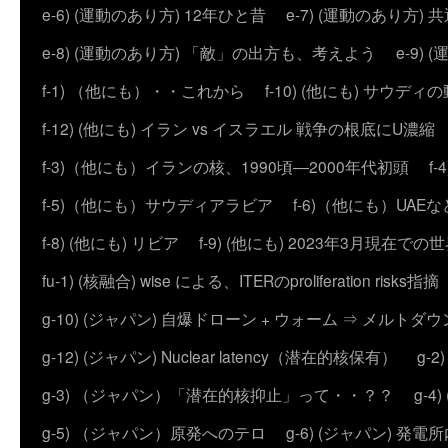
e-6) (運動のあり方) 12年ひと昔
e-7) (運動のあり方
e-8) (運動のあり方) 「敵」の出方も、考えよう
e-9
f-1) （他にも）・・これから
f-10) (他にも) サウディ
f-12) (他にも) イラン vs イスラエル 戦争の根底にU濃
f-3)（他にも）イランの核、1990頃―2000年代初頭
f
f-5)（他にも）サウディアラビア
f-6)（他にも）UAEな
f-8) (他にも) リビア
f-9) (他にも) 2023年3月現在での
fu-1) (核融合) wise による、ITERのproliferation risks指摘
g-10) (ジャパン) 自爆ドローン + ウォーム ⇒ メルトダ
g-12) (ジャパン) Nuclear latency（潜在的核保有）
g-
g-3) （ジャパン）「潜在的核抑止」って・・？？
g-
g-5) （ジャパン）原発へのテロ
g-6) (ジャパン) 