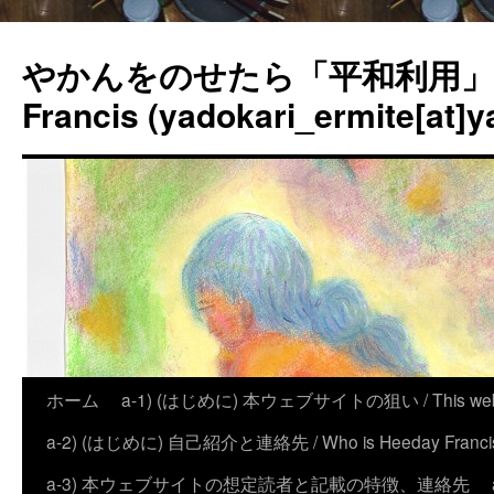
やかんをのせたら「平和利用」？
Francis (yadokari_ermite[at]y
ホーム
a-1) (はじめに) 本ウェブサイトの狙い / This website
a-2) (はじめに) 自己紹介と連絡先 / Who is Heeday Francis, an
a-3) 本ウェブサイトの想定読者と記載の特徴、連絡先