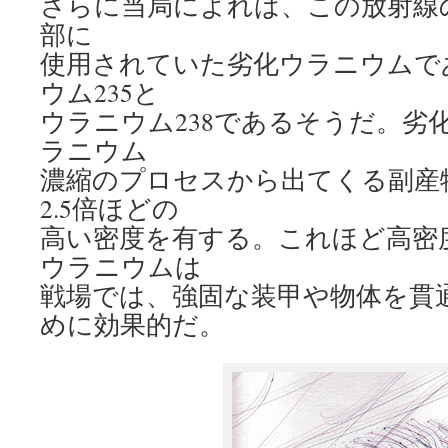
さらに当局によれば、この放射線
部に
使用されていた劣化ウラニウムで
ウム235と
ウラニウム238であるそうだ。劣
ラニウム
濃縮のプロセスから出てくる副産
2.5倍ほどの
高い密度を有する。これほど高密
ウラニウムは
戦場では、強固な装甲や物体を貫
めに効果的だ。