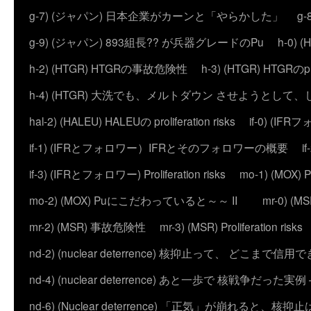
g-7) (ジャパン) 日本企業がカーンと「やらかした」
g
g-9) (ジャパン) 893組長?? が兵器グレードのPu
h-0)
h-2) (HTGR) HTGRの事故危険性
h-3) (HTGR) HTGRのprol
h-4) (HTGR) 大洗でも、メルトダウン させようとして
hal-2) (HALEU) HALEUの proliferation risks
if-0) (I
if-1) (IFRとフォロワー）IFRとそのフォロワーの概要
i
if-3) (IFRとフォロワー) Proliferation risks
mo-1) (MO
mo-2) (MOX) Puにこだわっていると～～ II
mr-0) 
mr-2) (MSR) 事故危険性
mr-3) (MSR) Proliferation risks
nd-2) (nuclear deterrence) 核抑止って、 どこまで信
nd-4) (nuclear deterrence) あと一歩で 核戦争だった実例 – 
nd-6) (Nuclear deterrence) 「正気」が崩れると、核抑