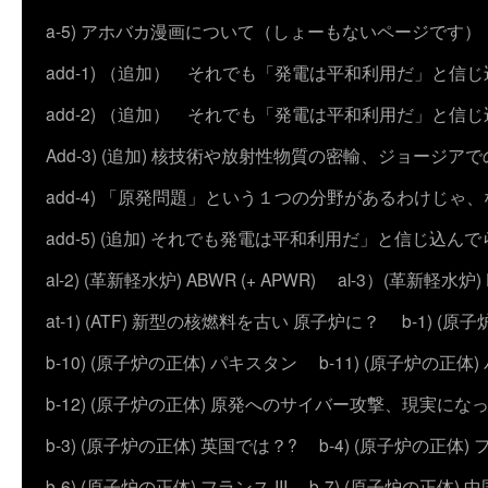
a-5) アホバカ漫画について（しょーもないページです）
add-1) （追加） それでも「発電は平和利用だ」と信
add-2) （追加） それでも「発電は平和利用だ」と
Add-3) (追加) 核技術や放射性物質の密輸、ジョージア
add-4) 「原発問題」という１つの分野があるわけじゃ
add-5) (追加) それでも発電は平和利用だ」と信じ込ん
al-2) (革新軽水炉) ABWR (+ APWR)
al-3）(革新軽水炉)
at-1) (ATF) 新型の核燃料を古い 原子炉に？
b-1) (
b-10) (原子炉の正体) パキスタン
b-11) (原子炉の正体)
b-12) (原子炉の正体) 原発へのサイバー攻撃、現実にな
b-3) (原子炉の正体) 英国では？?
b-4) (原子炉の正体) 
b-6) (原子炉の正体) フランス III
b-7) (原子炉の正体) 