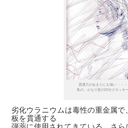
貫通力があまりにも強い ・・・
私の、かなり昔の20分クロッキ
劣化ウラニウムは毒性の重金属で
板を貫通する
弾薬に使用されてきている。さら