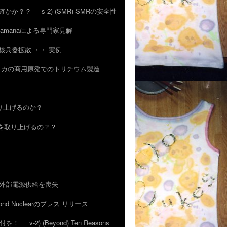
 気は確かか？？
s-2) (SMR) SMRの安全性
of. Ramanaによる専門家見解
その核兵器拡散 ・・ 実例
 アメリカの商用原発でのトリチウム製造
取り上げるのか？
TWRを取り上げるの？？
発、外部電源供給を喪失
nd Nuclearのプレス リリース
にご寄付を！
v-2) (Beyond) Ten Reasons