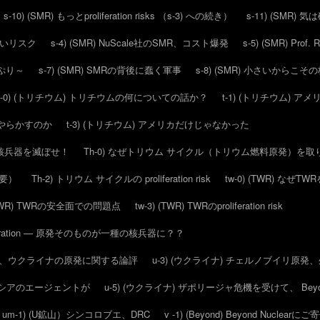
s-10) (SMR) もっとproliferation risks （s-3) への続き）
s-11) (SMR)
ろしいリスク
s-4) (SMR) NuScale社のSMR、コスト爆発
s-5) (SMR) Pr
っぷり～
s-7) (SMR) SMRの背後に蠢く軍事
s-8) (SMR) 小さいからこ
t-0) (トリチウム) トリチウムの何についての話か？
t-1) (トリチウム)
にをやらかすのか
t-3) (トリチウム) アメリカだけじゃなかった
で、核兵器を滅ぼせ！
Th-0) なぜトリウム サイクル（トリウム燃料原発）を
概要）
Th-2) トリウム サイクルの proliferation risk
tw-0) (TWR) なぜ
 (TWR) TWRの安全面での問題点
tw-3) (TWR) TWRのproliferation risk
feration — 原発そのものが一種の核兵器に？？
16日の、ウクライナの原発に関する論評
u-3) (ウクライナ) チェルノブイリ原
らロシアのエージェントが
u-5) (ウクライナ) ザポリージャ危機を受けて、 Beyo
um-1) (U鉱山）シンコロブエ、DRC
v -1) (Beyond) Beyond Nuclear