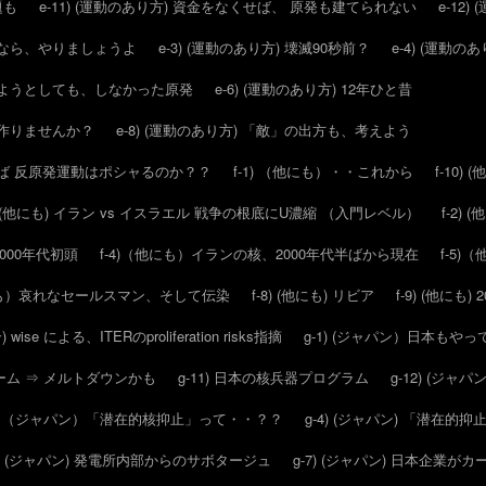
題も
e-11) (運動のあり方) 資金をなくせば、 原発も建てられない
e-12)
ールなら、やりましょうよ
e-3) (運動のあり方) 壊滅90秒前？
e-4) (運動
させようとしても、しなかった原発
e-6) (運動のあり方) 12年ひと昔
スを作りませんか？
e-8) (運動のあり方) 「敵」の出方も、考えよう
ければ 反原発運動はポシャるのか？？
f-1) （他にも）・・これから
f-10)
2) (他にも) イラン vs イスラエル 戦争の根底にU濃縮 （入門レベル）
f-2)
2000年代初頭
f-4)（他にも）イランの核、2000年代半ばから現在
f-5
他にも）哀れなセールスマン、そして伝染
f-8) (他にも) リビア
f-9) (他にも
) wise による、ITERのproliferation risks指摘
g-1) (ジャパン）日本もや
ウォーム ⇒ メルトダウンかも
g-11) 日本の核兵器プログラム
g-12) (ジャパ
3) （ジャパン）「潜在的核抑止」って・・？？
g-4) (ジャパン) 「潜在
6) (ジャパン) 発電所内部からのサボタージュ
g-7) (ジャパン) 日本企業