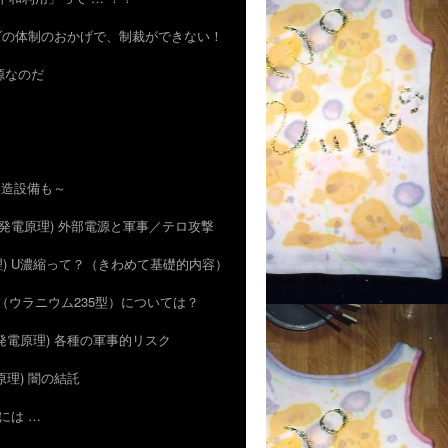
のハズの体制のおかげで、制裁ができない！
資源なのだ
の製造設備も～
5) (発電原理) 外部電源と軍事／テロ攻撃
電原理) U濃縮って？（きわめて基礎的内容）
広島型（ウラニウム235型）については？
) (発電原理) 各種の軍事的リスク
発電原理) 闇の結託
合には …