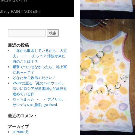
 my PAINTINGS site
最近の投稿
「海から取水しているから、大丈
夫」・・・ えっ？？ 津波が来た
時のことは？？
爆撃でつぶせなかったら、地上軍
だあ～～？？
どなたかご教示ください！
ZNPPに至る「死のハイウェイ」
沿いにロシアが送電網など建設を
進めている件
やっちまった ・・・ アメリカ、
サウディのU濃縮にgo ahead
最近のコメント
アーカイブ
2026年8月