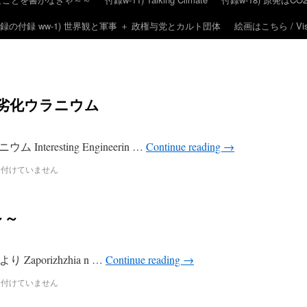
録の付録 ww-1) 世界観と軍事 ＋ 政権与党とカルト団体
絵画はこちら / Visit
劣化ウラニウム
eresting Engineerin …
Continue reading
→
け付けていません
～～
り Zaporizhzhia n …
Continue reading
→
け付けていません