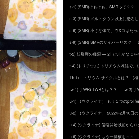
s-1) (SMR)そもそも、SMRって？？
s-3) (SMR) メルトダウン以上に恐
s-6) (SMR) 小さな体で、ウXコはた
s-9) (SMR) SMRのサイバーリスク
t-2) 核爆弾の種類 ― 2Hと3Hがな
t-4) (トリチウム) トリチウム凍結
Th-1) – トリウム サイクルとは？ （
tw-1) (TWR) TWRとは？？
tw-2)
u-1) （ウクライナ） もう１つのproli
u-2) （ウクライナ） 2022年2月
u-4) (ウクライナ) 侵略開始以前か
u-6) (ウクライナ) もう一度核を～～