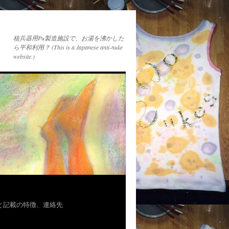
核兵器用Pu製造施設で、お湯を沸かした
ら平和利用？ (This is a Japanese anti-nuke
website.)
者と記載の特徴、連絡先