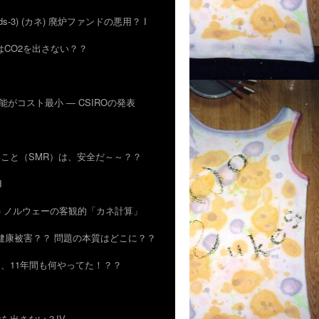
rds-3) (カネ) 廃炉ファンドの悪用？ I
原発はCO2を出さない？？
生可能がコスト最小 ― CSIROの発表
小さいこと（SMR）は、安全だ～～？？
I
26) ノルウェーの客観的「カネ計算」
？？ 健康被害？？ 問題の本質はどこに？？
ちも、11年間も何やってた！？？
O2を出さない？IV