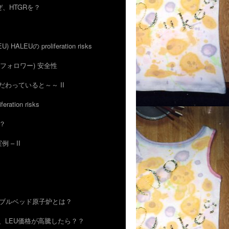
 なぜ、HTGRを？
EU) HALEUの proliferation risks
IFRとフォロワー) 安全性
uにこだわっていると～～ II
feration risks
の？
例 – II
R) ぺブルベッド原子炉とは？
ゃあ、LEU価格が高騰したら？？