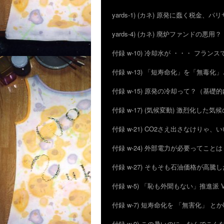
yards-1) (カネ) 原発に蠢く税金、
yards-4) (カネ) 廃炉ファンドの悪用？ I
付録 w-10) 冷却水が ・・・ フラン
付録 w-13) 「短寿命化」を「無
付録 w-15) 原発の冷却って？（基礎
付録 w-17) (気候変動) 激烈化した気
付録 w-21) CO2さえ出さなけりゃ、
付録 w-24) 外部電力が必要ってこと
付録 w-27) そもそも石油価格が高騰
付録 w-5) 「恥も外聞もない」推進
付録 w-7) 短寿命化を 「無害化」 
付録 w-9) この暑いのに、なんでこ