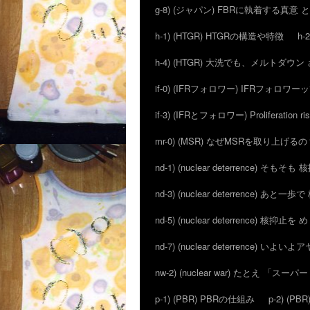
g-8) (ジャパン) FBRに執着する真意
h-1) (HTGR) HTGRの構造や特徴
h-
h-4) (HTGR) 大洗でも、メルトダ
if-0) (IFRフォロワー) IFRフォロワ
if-3) (IFRとフォロワー) Proliferation ri
mr-0) (MSR) なぜMSRを取り上げるの
nd-1) (nuclear deterrence) そも
nd-3) (nuclear deterrence) あと
nd-5) (nuclear deterrence) 核抑止
nd-7) (nuclear deterrence) い
nw-2) (nuclear war) たとえ 「
p-1) (PBR) PBRの仕組み
p-2) (P