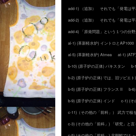
add-1) （追加） それでも「発電
add-2) （追加） それでも「発電
add-4) 「原発問題」という１つの
al-1) (革新軽水炉) イントロとAP1000
al-5) (革新軽水炉) Atmea
at-1) 
b-10) (原子炉の正体) パキスタン
b
b-2) (原子炉の正体) では、旧ソビ
b-5) (原子炉の正体) フランス II
b-
b-9) (原子炉の正体) インド
c-1)
c-11)（その他の「前科」） 武力で
c-3) (その他の「前科」) 「研究」
c-5) (その他の「前科」) 北朝鮮では 