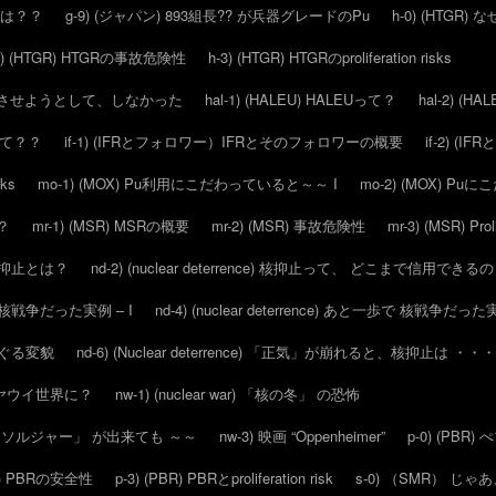
 とは？？
g-9) (ジャパン) 893組長?? が兵器グレードのPu
h-0) (HTGR)
2) (HTGR) HTGRの事故危険性
h-3) (HTGR) HTGRのproliferation risks
ウン させようとして、しなかった
hal-1) (HALEU) HALEUって？
hal-2) (HAL
ーッて？？
if-1) (IFRとフォロワー）IFRとそのフォロワーの概要
if-2) (
sks
mo-1) (MOX) Pu利用にこだわっていると～～ I
mo-2) (MOX) P
？
mr-1) (MSR) MSRの概要
mr-2) (MSR) 事故危険性
mr-3) (MSR) Proli
そも 核抑止とは？
nd-2) (nuclear deterrence) 核抑止って、 どこまで信用できる
一歩で 核戦争だった実例 – I
nd-4) (nuclear deterrence) あと一歩で 核戦争だった実
を めぐる変貌
nd-6) (Nuclear deterrence) 「正気」が崩れると、核抑止は ・・・
よいよアヤウイ世界に？
nw-1) (nuclear war) 「核の冬」 の恐怖
スーパー ソルジャー」 が出来ても ～～
nw-3) 映画 “Oppenheimer”
p-0) (PB
BR) PBRの安全性
p-3) (PBR) PBRとproliferation risk
s-0) （SMR） じ