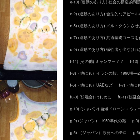
e-10) (運動のあり方) 社会の構造的問
e-2) (運動のあり方) 合法的なアピ
e-5) (運動のあり方) メルトダウン
e-7) (運動のあり方) 共通基礎コー
e-9) (運動のあり方) 犠牲者が出な
f-11) (その他) ミャンマー？？
f-1
f-3)（他にも）イランの核、1990頃―
f-6)（他にも）UAEなど
f-7)（
fu-0) (核融合) はじめに
fu-1) (核融合
g-10) (ジャパン) 自爆ドローン + 
g-2) (ジャパン) 1950年代の謎
g-
g-5) （ジャパン）原発へのテロ
g-