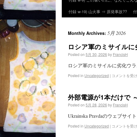
付録 w-19) 山火事 ⇒ 原発事故??
付
5月 2026
Monthly Archives:
ロシア軍のミサイルに
Posted on
5月 30, 2026
by
FrancisH
ロシア軍のミサイルに劣化ウラニウム Int
Posted in
Uncategorized
|
コメントを受
外部電源が1本だけで 
Posted on
5月 28, 2026
by
FrancisH
Ukrainska Pravdaのウェブサイトよ
Posted in
Uncategorized
|
コメントを受