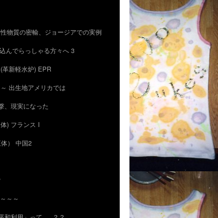
術や放射性物質の密輸、ジョージアでの実例
信じ込んでらっしゃる方々へ 3
4) (革新軽水炉) EPR
は ～ 出生地アメリカでは
ー攻撃、現実になった
正体) フランス I
正体） 中国2
？
も～～～
「平和利用」って … ？？