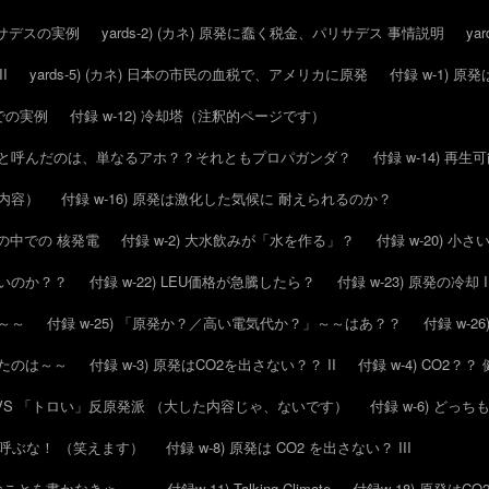
パリサデスの実例
yards-2) (カネ) 原発に蠢く税金、パリサデス 事情説明
ya
I
yards-5) (カネ) 日本の市民の血税で、アメリカに原発
付録 w-1) 
スでの実例
付録 w-12) 冷却塔（注釈的ページです）
毒化」と呼んだのは、単なるアホ？？それともプロパガンダ？
付録 w-14) 再
的内容）
付録 w-16) 原発は激化した気候に 耐えられるのか？
候の中での 核発電
付録 w-2) 大水飲みが「水を作る」？
付録 w-20) 
いいのか？？
付録 w-22) LEU価格が急騰したら？
付録 w-23) 原発の冷却 I
は～～
付録 w-25) 「原発か？／高い電気代か？」～～はあ？？
付録 w-
したのは～～
付録 w-3) 原発はCO2を出さない？？ II
付録 w-4) CO2
派 VS 「トロい」反原発派 （大した内容じゃ、ないです）
付録 w-6) どっ
とか呼ぶな！ （笑えます）
付録 w-8) 原発は CO2 を出さない？ III
んなことを書かなきゃ～～
付録w-11) Talking Climate
付録w-18) 原発はC