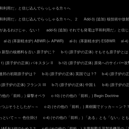
は平和利用だ」と信じ込んでらっしゃる方々へ
は平和利用だ」と信じ込んでらっしゃる方々へ、２
Add-3) (追加) 核技
分野があるわけじゃ、ない！
add-5) (追加) それでも発電は平和利用だ」と
al-2) (革新軽水炉) ABWR (+ APWR)
al-3）(革新軽水炉) ESBWR
al-
(ATF) 新型の核燃料を古い 原子炉に？
b-1) (原子炉の正体) そもそも原子炉と
-11) (原子炉の正体) パキスタン II
b-12) (原子炉の正体) 原発へのサイバ
エト連邦の初期原子炉は？
b-3) (原子炉の正体) 英国では？?
b-4) (原子炉の
6) (原子炉の正体) フランス III
b-7) (原子炉の正体) 中国１
b-8) (原子炉の
 (その他の「前科」) 爆撃オペラ
c-10) (その他の「前科」) Begin Doctrine
核をつぶそうとしたが～～
c-2) (その他の「前科」) 果樹園でドッカ～～ン？
と言っといて～～ 色仕掛け
c-4) (その他の「前科」) 「ある」とも「ない」と
～ IAEAは何のため？？
c-6) (その他の「前科」) 大量殺戮兵器製造機器の