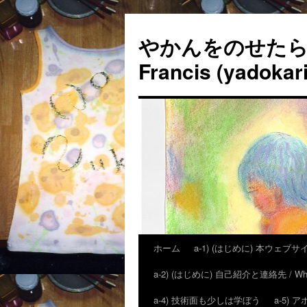
やかんをのせたら「
Francis (yadokari
ホーム
a-1) (はじめに) 本ウェブサイトの狙
a-2) (はじめに) 自己紹介と連絡先 / Who is H
a-4) 技術面も少しは学ぼう
a-5)