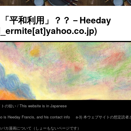
平和利用」？？－Heeday
_ermite[at]yahoo.co.jp)
い / This website is in Japanese
eeday Francis, and his contact info
a-3) 本ウェブサイトの想定読
 アホバカ漫画について（しょーもないページです）