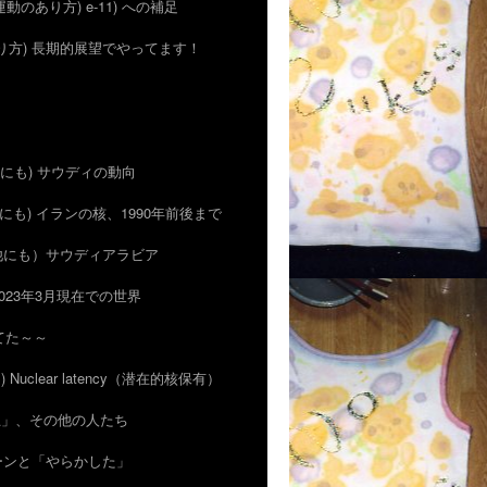
 (運動のあり方) e-11) への補足
のあり方) 長期的展望でやってます！
 (他にも) サウディの動向
 (他にも) イランの核、1990年前後まで
)（他にも）サウディアラビア
) 2023年3月現在での世界
ってた～～
ン) Nuclear latency（潜在的核保有）
的抑止」、その他の人たち
がカーンと「やらかした」