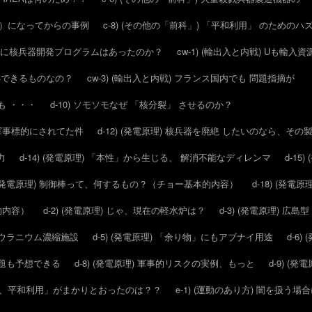
20年）になってからの事例
c-8) (その他の「前科」) 「平和利用」 のため
リア に核兵器開発プログラムはあったのか？
cw-1) (輸出入と内戦) Uも輸入
安心できるものなの？
cw-3) (輸出入と内戦) フランス国内でも 問題指摘が
ても ・・・
d-10) ソモソモなぜ 「核分裂」 させるのか？
発が軍事標的にされてた件
d-12) (発電原理) 核兵器を廃絶 したいのなら、そ
力
d-14) (発電原理) 「本性」から生じる、 解消不能なディレンマ
d-1
7) (発電原理) 制御棒って、何するもの？（チョー基本的内容）
d-18) (発
礎的内容）
d-2) (発電原理) じゃ、現在の軽水炉は？
d-3) (発電原理) 
）のウラニウム濃縮施設
d-5) (発電原理) 「余り物」にもアブナイ用途
d-6
、問題も予想できる
d-8) (発電原理) 軍事的リスクの実例、もっと
d-9) (
たら、平和利用」がまかりとおったのは？？
e-1) (運動のあり方) 闇を扱う場