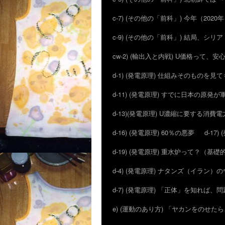
c-7) (その他の「前科」) 今年（20
c-9) (その他の「前科」) 結局、シ
cw-2) (輸出入と内戦) U価格って、
d-1) (発電原理) 仕組みそのものを見
d-11) (発電原理) すでに日本の原
d-13)(発電原理) U濃縮に要する消費電
d-16) (発電原理) 60％の悪夢
d-1
d-19) (発電原理) 重水炉って？（基
d-4) (発電原理) ナタンズ（イラン
d-7) (発電原理) 「正体」を知れば
e) (運動のあり方) 「ヤカンをのせ