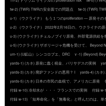
Th-2) トリウム サイクルの proliferation risk
tw-0) (
tw-2) (TWR) TWRの安全面での問題点
tw-3) (TWR) TWRの
u-1) （ウクライナ） もう１つのproliferation — 
u-2) （ウクライナ） 2022年2月16日の、ウクライナ
u-3) (ウクライナ) チェルノブイリ原発、外部電源供給を
u-5) (ウクライナ) ザポリージャ危機を受けて、 Beyond 
um-1) (U鉱山）シンコロブエ、DRC
v -1) (Beyond)
yards-1) (カネ) 原発に蠢く税金、パリサデスの実例
y
yards-3) (カネ) 廃炉ファンドの悪用？ I
yards-4) (
yards-5) (カネ) 日本の市民の血税で、アメリカに原発
付録 w-10) 冷却水が ・・・ フランスでの実例
付録 w
付録 w-13) 「短寿命化」を「無毒化」と呼んだのは