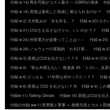
付録 w-14) 再生可能がコスト最小 ― CSIROの発表
付録
付録 w-16) 原発は激化した気候に 耐えられるのか？
付
付録 w-2) 大水飲みが「水を作る」？
付録 w-20) 
付録 w-21) CO2さえ出さなけりゃ、いいのか？？
付録
付録 w-24) 外部電力が必要ってことは～～
付録 w-2
付録 w-26) ノルウェーの客観的「カネ計算」
付録 w
付録 w-3) 原発はCO2を出さない？？ II
付録 w-4) 
付録 w-5) 「恥も外聞もない」推進派 VS 「トロい」
付録 w-6) どっちも、11年間も何やってた！？？
付録 
付録 w-8) 原発は CO2 を出さない？ III
付録 w-9) 
付録w-11) Talking Climate
付録w-18) 原発はCO2を出さ
付録の付録 ww-1) 世界観と軍事 ＋ 政権与党とカルト団