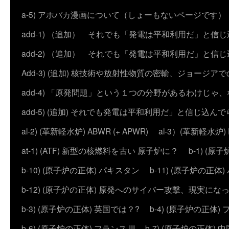
a-5) アホバカ漫画について（しょーもないページです）
add-1) （追加） それでも「発電は平和利用だ」と信
add-2) （追加） それでも「発電は平和利用だ」と
Add-3) (追加) 核技術や放射性物質の密輸、ジョージア
add-4) 「原発問題」という１つの分野があるわけじゃ
add-5) (追加) それでも発電は平和利用だ」と信じ込ん
al-2) (革新軽水炉) ABWR (+ APWR)
al-3）(革新軽水炉)
at-1) (ATF) 新型の核燃料を古い 原子炉に？
b-1) (
b-10) (原子炉の正体) パキスタン
b-11) (原子炉の正体)
b-12) (原子炉の正体) 原発へのサイバー攻撃、現実にな
b-3) (原子炉の正体) 英国では？?
b-4) (原子炉の正体) 
b-6) (原子炉の正体) フランス III
b-7) (原子炉の正体) 