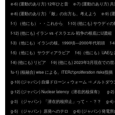
e-6) (運動のあり方) 12年ひと昔
e-7) (運動のあり方
e-8) (運動のあり方) 「敵」の出方も、考えよう
e-9
f-1) （他にも）・・これから
f-10) (他にも) サウディ
f-12) (他にも) イラン vs イスラエル 戦争の根底にU濃
f-3)（他にも）イランの核、1990頃―2000年代初頭
f
f-5)（他にも）サウディアラビア
f-6)（他にも）UAEな
f-8) (他にも) リビア
f-9) (他にも) 2023年3月現在での
fu-1) (核融合) wise による、ITERのproliferation risks指摘
g-10) (ジャパン) 自爆ドローン + ウォーム ⇒ メルトダ
g-12) (ジャパン) Nuclear latency（潜在的核保有）
g-
g-3) （ジャパン）「潜在的核抑止」って・・？？
g-
g-5) （ジャパン）原発へのテロ
g-6) (ジャパン) 