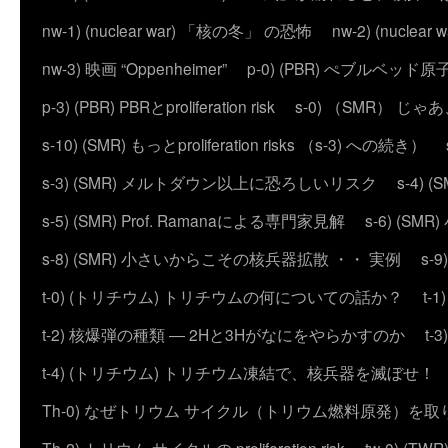
nw-1) (nuclear war) 「核の冬」 の恐怖
nw-2) (nuc
nw-3) 映画 “Oppenheimer”
p-0) (PBR) ぺブルベッド
p-3) (PBR) PBRとproliferation risk
s-0) （SMR） じ
s-10) (SMR) もっとproliferation risks （s-3) への続き）
s-3) (SMR) メルトダウン以上に恐ろしいリスク
s-4)
s-5) (SMR) Prof. Ramanaによる専門家見解
s-6) (
s-8) (SMR) 小さいからこその核兵器拡散 ・・ 実例
s-
t-0) (トリチウム) トリチウムの何についての話か？
t
t-2) 核爆弾の種類 ― 2Hと3Hがなにをやらかすのか
t
t-4) (トリチウム) トリチウム凍結で、核兵器を滅ぼせ！
Th-0) なぜトリウム サイクル（トリウム燃料原発）を