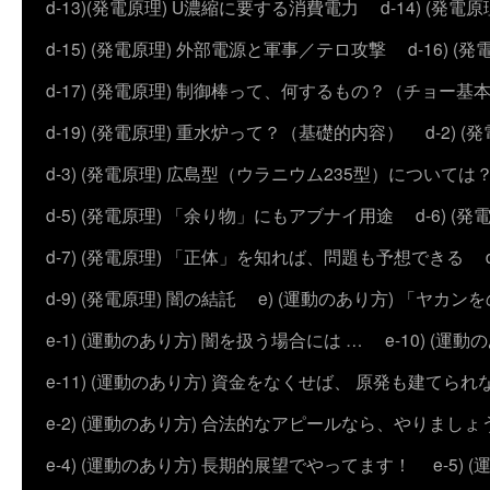
d-13)(発電原理) U濃縮に要する消費電力
d-14) (
d-15) (発電原理) 外部電源と軍事／テロ攻撃
d-16) (
d-17) (発電原理) 制御棒って、何するもの？（チョー基
d-19) (発電原理) 重水炉って？（基礎的内容）
d-2)
d-3) (発電原理) 広島型（ウラニウム235型）については
d-5) (発電原理) 「余り物」にもアブナイ用途
d-6) 
d-7) (発電原理) 「正体」を知れば、問題も予想できる
d-9) (発電原理) 闇の結託
e) (運動のあり方) 「ヤ
e-1) (運動のあり方) 闇を扱う場合には …
e-10) (
e-11) (運動のあり方) 資金をなくせば、 原発も建てられ
e-2) (運動のあり方) 合法的なアピールなら、やりましょ
e-4) (運動のあり方) 長期的展望でやってます！
e-5