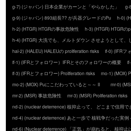
g-7) (ジャパン) 日本企業がカーンと「やらかした」
g
g-9) (ジャパン) 893組長?? が兵器グレードのPu
h-0)
h-2) (HTGR) HTGRの事故危険性
h-3) (HTGR) HTGRのprol
h-4) (HTGR) 大洗でも、メルトダウン させようとして
hal-2) (HALEU) HALEUの proliferation risks
if-0) (I
if-1) (IFRとフォロワー）IFRとそのフォロワーの概要
i
if-3) (IFRとフォロワー) Proliferation risks
mo-1) (MO
mo-2) (MOX) Puにこだわっていると～～ II
mr-0) 
mr-2) (MSR) 事故危険性
mr-3) (MSR) Proliferation risks
nd-2) (nuclear deterrence) 核抑止って、 どこまで信
nd-4) (nuclear deterrence) あと一歩で 核戦争だった実例 – 
nd-6) (Nuclear deterrence) 「正気」が崩れると、核抑