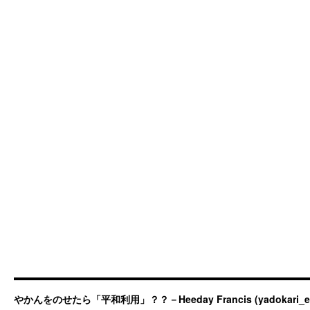
やかんをのせたら「平和利用」？？－Heeday Francis (yadokari_ermit