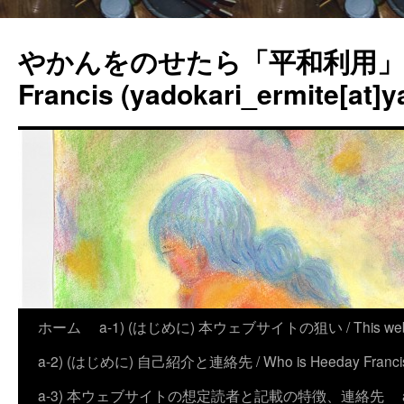
やかんをのせたら「平和利用」？
Francis (yadokari_ermite[at]y
ホーム
a-1) (はじめに) 本ウェブサイトの狙い / This website
a-2) (はじめに) 自己紹介と連絡先 / Who is Heeday Francis, an
a-3) 本ウェブサイトの想定読者と記載の特徴、連絡先