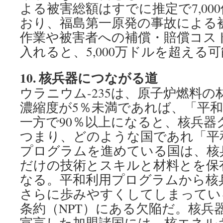
よる被害総額はすでに推定で7,00
おり、福島第一原発の事故による
作業や被害者への補償・賠償コス
入れると、5,000万ドルを超える
10.
核兵器につながる道
ウラニウム-235は、原子炉燃料
濃縮度が5％未満であれば、「平
一方で90％以上になると、核兵器
つまり、どのような国であれ「平
プログラムを進めている国は、核
だけの技術とスキルと材料とを保
なる。平和利用プログラムから核
さらに歩みやすくしてしまってい
条約（NPT）にある欠陥だ。核兵
宣言した加盟諸国には、核エネル