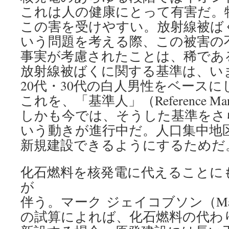
これは人の健康にとって有害だ。
この害を受けやすい。放射線被ば
いう問題を考える際、この被害の
事実が考慮されたことは、稀であ
放射線被ばくに関する基準は、い
20代・30代の白人男性をベース
これを、「基準人」（Reference 
しかも今では、そうした基準をさ
いう動きが進行中だ。人口集中地
新規建設できるようにするためだ
化石燃料を核発電に代えることに
が
伴う。マーク ジェイコブソン（Mark 
の試算によれば、化石燃料の代わ