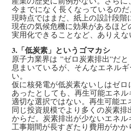
産業の歴史に前例がない。さらに
今までになく長くなっているのだ
現時点ではまだ、紙上の設計段階
現在の気候危機に効果があるほど
実用化できることなど、ありえな
3.
「低炭素」というゴマカシ
原子力業界は ”ゼロ炭素排出”だと
息まいているが、そんなエネルギ
い。
仮に核発電が低炭素ないしはゼロ
あったとしても、再生可能エネル
適切な選択ではない。再生可能エ
同じ投資規模でより多くの炭素排
からだ。炭素排出が少ないエネル
工事期間が長すぎたり費用がかか