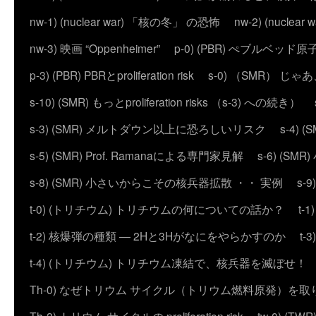
nw-1) (nuclear war) 「核の冬」 の恐怖
nw-2) (nuc
nw-3) 映画 “Oppenheimer”
p-0) (PBR) ぺブルベッド
p-3) (PBR) PBRとproliferation risk
s-0) （SMR） じ
s-10) (SMR) もっとproliferation risks （s-3) への続き）
s-3) (SMR) メルトダウン以上に恐ろしいリスク
s-4)
s-5) (SMR) Prof. Ramanaによる専門家見解
s-6) (
s-8) (SMR) 小さいからこその核兵器拡散 ・・ 実例
s-
t-0) (トリチウム) トリチウムの何についての話か？
t
t-2) 核爆弾の種類 ― 2Hと3Hがなにをやらかすのか
t
t-4) (トリチウム) トリチウム凍結で、核兵器を滅ぼせ！
Th-0) なぜトリウム サイクル（トリウム燃料原発）を