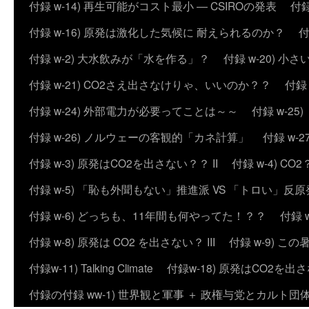
付録 w-14) 再生可能がコスト最小 ― CSIROの発表
付録
付録 w-16) 原発は激化した気候に 耐えられるのか？
付
付録 w-2) 大水飲みが「水を作る」？
付録 w-20) 
付録 w-21) CO2さえ出さなけりゃ、いいのか？？
付録
付録 w-24) 外部電力が必要ってことは～～
付録 w-2
付録 w-26) ノルウェーの客観的「カネ計算」
付録 w
付録 w-3) 原発はCO2を出さない？？ II
付録 w-4) 
付録 w-5) 「恥も外聞もない」推進派 VS 「トロい」
付録 w-6) どっちも、11年間も何やってた！？？
付録 
付録 w-8) 原発は CO2 を出さない？ III
付録 w-9) 
付録w-11) Talking Climate
付録w-18) 原発はCO2を出さ
付録の付録 ww-1) 世界観と軍事 ＋ 政権与党とカルト団