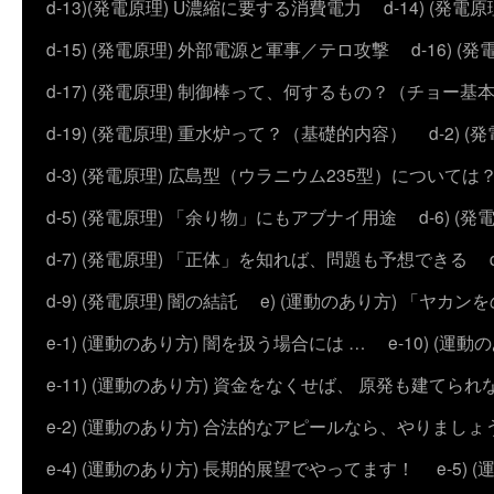
d-13)(発電原理) U濃縮に要する消費電力
d-14) (
d-15) (発電原理) 外部電源と軍事／テロ攻撃
d-16) (
d-17) (発電原理) 制御棒って、何するもの？（チョー基
d-19) (発電原理) 重水炉って？（基礎的内容）
d-2)
d-3) (発電原理) 広島型（ウラニウム235型）については
d-5) (発電原理) 「余り物」にもアブナイ用途
d-6) 
d-7) (発電原理) 「正体」を知れば、問題も予想できる
d-9) (発電原理) 闇の結託
e) (運動のあり方) 「ヤ
e-1) (運動のあり方) 闇を扱う場合には …
e-10) (
e-11) (運動のあり方) 資金をなくせば、 原発も建てられ
e-2) (運動のあり方) 合法的なアピールなら、やりましょ
e-4) (運動のあり方) 長期的展望でやってます！
e-5