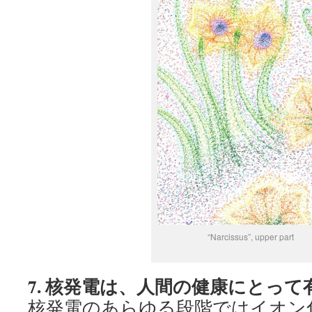
“Narcissus”, upper part
7.
核発電は、人間の健康にとって
核発電のあらゆる段階ではイオン