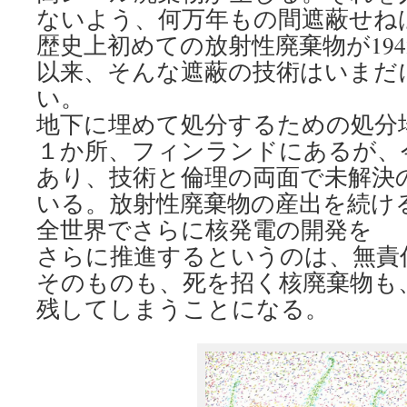
ないよう、何万年もの間遮蔽せね
歴史上初めての放射性廃棄物が19
以来、そんな遮蔽の技術はいまだ
い。
地下に埋めて処分するための処分
１か所、フィンランドにあるが、
あり、技術と倫理の両面で未解決
いる。放射性廃棄物の産出を続け
全世界でさらに核発電の開発を
さらに推進するというのは、無責
そのものも、死を招く核廃棄物も
残してしまうことになる。