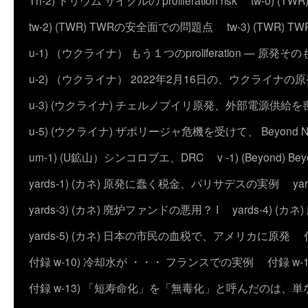
Th-2) トリウム サイクルの proliferation risk
tw-0) (
tw-2) (TWR) TWRの安全面での問題点
tw-3) (TWR) TWRの
u-1) （ウクライナ） もう１つのproliferation — 
u-2) （ウクライナ） 2022年2月16日の、ウクライナ
u-3) (ウクライナ) チェルノブイリ原発、外部電源供給を
u-5) (ウクライナ) ザポリージャ危機を受けて、 Beyond 
um-1) (U鉱山）シンコロブエ、DRC
v -1) (Beyond)
yards-1) (カネ) 原発に蠢く税金、パリサデスの実例
y
yards-3) (カネ) 廃炉ファンドの悪用？ I
yards-4) (
yards-5) (カネ) 日本の市民の血税で、アメリカに原発
付録 w-10) 冷却水が ・・・ フランスでの実例
付録 w
付録 w-13) 「短寿命化」を「無毒化」と呼んだのは