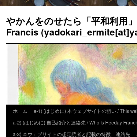
やかんをのせたら「平和利用」？
Francis (yadokari_ermite[at]y
ホーム
a-1) (はじめに) 本ウェブサイトの狙い / This website
a-2) (はじめに) 自己紹介と連絡先 / Who is Heeday Francis, an
a-3) 本ウェブサイトの想定読者と記載の特徴、連絡先