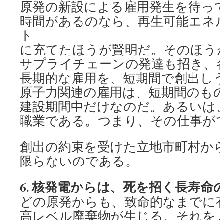
原発の新設による雇用発生を待っ
時間があるのなら、再生可能エネ
ト
に充てたほうが賢明だ。そのほう
サプライチェーンの発達も招き、
長期的な雇用を、短期間で創出し
原子力関連の雇用は、短期間のも
建設期間中だけなのだ。あるいは
職業である。つまり、その仕事が
創出の約束を受けた立地市町村か
限らないのである。
6.
核発電からは、死を招く長寿命
どの原発からも、致命的なまでに
高レベル廃棄物が生じる。それを