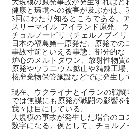
大規模の原発事故が発生すればど
健康と環境への被害が及ぶかは、
3回にわたり知るところである。
スリーマイル アイランド原発、
チョルノービリ（チェルノブイリ
日本の福島第一原発だ。原発での
事故寸前といえる事態、部分的な
炉心のメルトダウン、放射性物質
原発やウラニウム鉱山や精錬工場
核廃棄物保管施設などでは発生し
現在、ウクライナとイランの戦闘
では無謀にも原発が戦闘の影響を
我々は目にしている。
大規模の事故が発生した場合のコ
数字になる。例として、チョルノ