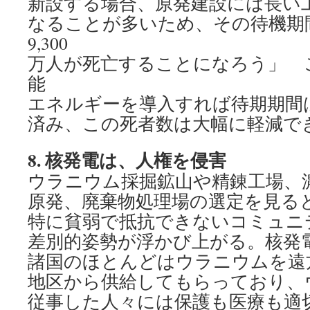
新設する場合、原発建設には長い
なることが多いため、その待機期
9,300
万人が死亡することになろう」 
能
エネルギーを導入すれば待期期間
済み、この死者数は大幅に軽減で
8.
核発電は、人権を侵害
ウラニウム採掘鉱山や精錬工場、
原発、廃棄物処理場の選定を見る
特に貧弱で抵抗できないコミュニ
差別的姿勢が浮かび上がる。核発
諸国のほとんどはウラニウムを遠
地区から供給してもらっており、
従事した人々には保護も医療も適