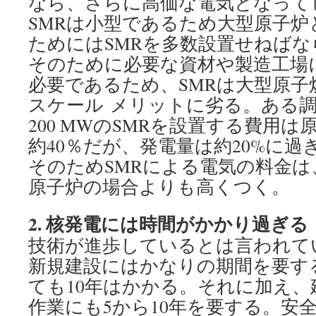
なら、さらに高価な電気となって
SMRは小型であるため大型原子炉
ためにはSMRを多数設置せねば
そのために必要な資材や製造工場
必要であるため、SMRは大型原子
スケール メリットに劣る。ある
200 MWのSMRを設置する費用
約40％だが、発電量は約20%に過
そのためSMRによる電気の料金は
原子炉の場合よりも高くつく。
2.
核発電には時間がかかり過ぎる
技術が進歩しているとは言われて
新規建設にはかなりの期間を要す
ても10年はかかる。それに加え、
作業にも5から10年を要する。安