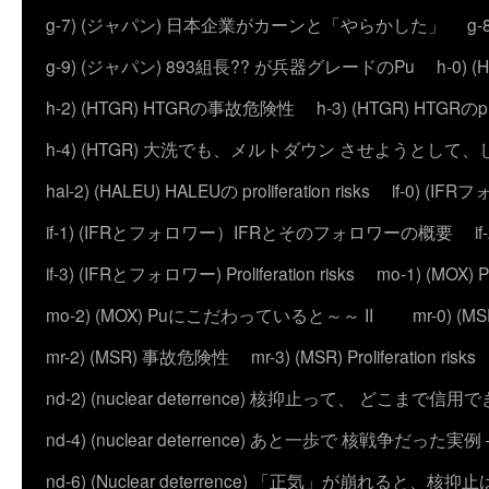
g-7) (ジャパン) 日本企業がカーンと「やらかした」
g
g-9) (ジャパン) 893組長?? が兵器グレードのPu
h-0)
h-2) (HTGR) HTGRの事故危険性
h-3) (HTGR) HTGRのprol
h-4) (HTGR) 大洗でも、メルトダウン させようとして
hal-2) (HALEU) HALEUの proliferation risks
if-0) (I
if-1) (IFRとフォロワー）IFRとそのフォロワーの概要
i
if-3) (IFRとフォロワー) Proliferation risks
mo-1) (MO
mo-2) (MOX) Puにこだわっていると～～ II
mr-0) 
mr-2) (MSR) 事故危険性
mr-3) (MSR) Proliferation risks
nd-2) (nuclear deterrence) 核抑止って、 どこまで信
nd-4) (nuclear deterrence) あと一歩で 核戦争だった実例 – 
nd-6) (Nuclear deterrence) 「正気」が崩れると、核抑