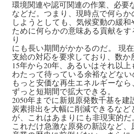
環境関連や認可関連の作業、必要
などだ。つまり、現時点で何らか
しようとしても、気候変動の緩和
ために何らかの意味ある貢献をす
り
にも長い期間がかかるのだ。 現
支給の対応を要求しており、数か
15年から20年、あるいはそれ以
わたって待っている余裕などない
もっと安価な再生エネルギーなら
ずっと短期間で拡大できる。
2050年までに新規原発数千基を
炭素排出を大幅に削減できるなど
が、これはあまりにも非現実的だ
これだけ急激な原発の新設など、