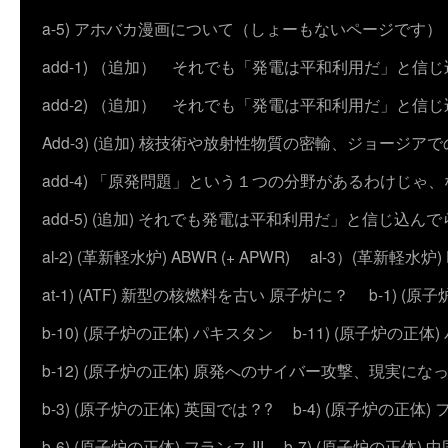
a-5) アホバカ漫画について（しょーもないページです）
add-1) （追加） それでも「発電は平和利用だ」と信
add-2) （追加） それでも「発電は平和利用だ」と
Add-3) (追加) 核技術や放射性物質の密輸、ジョージア
add-4) 「原発問題」という１つの分野があるわけじゃ
add-5) (追加) それでも発電は平和利用だ」と信じ込ん
al-2) (革新軽水炉) ABWR (+ APWR)
al-3）(革新軽水炉)
at-1) (ATF) 新型の核燃料を古い 原子炉に？
b-1) (
b-10) (原子炉の正体) パキスタン
b-11) (原子炉の正体)
b-12) (原子炉の正体) 原発へのサイバー攻撃、現実にな
b-3) (原子炉の正体) 英国では？?
b-4) (原子炉の正体) 
b-6) (原子炉の正体) フランス III
b-7) (原子炉の正体) 