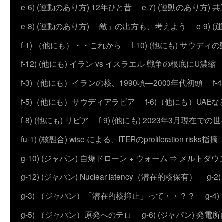
e-6) (運動のあり方) 12年ひと昔
e-7) (運動のあり方
e-8) (運動のあり方) 「敵」の出方も、考えよう
e-9
f-1) （他にも）・・これから
f-10) (他にも) サウディ
f-12) (他にも) イラン vs イスラエル 戦争の根底にU濃
f-3)（他にも）イランの核、1990頃―2000年代初頭
f
f-5)（他にも）サウディアラビア
f-6)（他にも）UAEな
f-8) (他にも) リビア
f-9) (他にも) 2023年3月現在での
fu-1) (核融合) wise による、ITERのproliferation risks指摘
g-10) (ジャパン) 自爆ドローン + ウォーム ⇒ メルトダ
g-12) (ジャパン) Nuclear latency（潜在的核保有）
g-
g-3) （ジャパン）「潜在的核抑止」って・・？？
g-
g-5) （ジャパン）原発へのテロ
g-6) (ジャパン) 