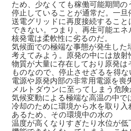
ため、少なくても稼働可能期間のう
停止していることが通常だ。一旦
送電グリッドに再度接続すること
できない。つまり、再生可能エネ
核発電は柔軟性に劣るのだ。
気候面での極端な事態が発生した
考えてみよう。原発の中には放射
物質が大量に存在しており原発は
ものなので、停止させざるを得な
電源や原発内部の非常用電源を喪
メルトダウンに至ってしまう危険
気候変動による極端な高温の中で
冷却のために環境から水を取り入
あるため、その環境中の水の
温度が高くなりすぎたり水位が低